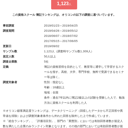
1,123
人
この資格スクール 簿記ランキングは、オリコンの以下の調査に基づいています。
事前調査
2019/01/23～2019/04/25
調査期間
2019/04/26～2019/05/12
2018/06/07～2018/07/02
2017/05/15～2017/06/05
更新日
2019/09/02
サンプル数
1,123人（調査時サンプル数1,309人）
規定人数
50人以上
調査企業数
5社
定義
簿記の資格習得を目的として、教室等に通学して学習するスク
ールを指す。高校、大学、専門学校、無料で受講できるセミナ
ー等は除く。
調査対象者
性別：指定なし
年齢：18歳以上
地域：全国
条件：過去7年以内に簿記2級以上の試験を受験した人で、勉強
方法に資格スクールを利用した人
※オリコン顧客満足度ランキングは、データクリーニング（回収したデータから不正回答や異
常値を排除）および調査対象者条件から外れた回答を除外した上で作成しています。
※「総合ランキング」、「評価項目別」、部門の「業態別」においては有効回答者数が規定人
数を満たした企業のみランクイン対象となります。その他の部門においては有効回答者数が規