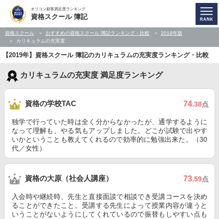
オリコン顧客満足度ランキング
資格スクール 簿記
資格スクール
おすすめの資格スクール 簿記ランキング・比較
2019年版
カリキュラムの充実度
【2019年】資格スクール 簿記のカリキュラムの充実度ランキング・比較
カリキュラムの充実度 満足度ランキング
資格の学校TAC
74
.38
点
独学で行っていた時は全く分からなかったが、通学するように
なって理解も、やる気もアップしました。どこが試験で出やす
いかということも教えてくれるので効率的に勉強出来た。（30
代／女性）
資格の大原（社会人講座）
73
.59
点
入会時や継続時、先生と直接面談で相談でき受講コースを決め
ることができたこと。受講する先生によって授業内容が違うと
いうことがないようにしてくれているので振替もしやすい点も