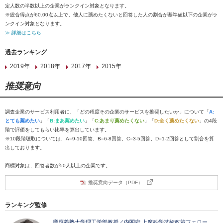
定人数の半数以上の企業がランクイン対象となります。
※総合得点が60.00点以上で、他人に薦めたくないと回答した人の割合が基準値以下の企業がラ
ンクイン対象となります。
≫ 詳細はこちら
過去ランキング
2019年
2018年
2017年
2015年
推奨意向
調査企業のサービス利用者に、「どの程度その企業のサービスを推奨したいか」について「
A:
とても薦めたい
」「
B:まあ薦めたい
」「
C:あまり薦めたくない
」「
D:全く薦めたくない
」の4段
階で評価をしてもらい比率を算出しています。
※10段階聴取については、A=9-10回答、B=6-8回答、C=3-5回答、D=1-2回答として割合を算
出しております。
商標対象は、回答者数が50人以上の企業です。
推奨意向データ（PDF）
ランキング監修
慶應義塾大学理工学部教授／内閣府 上席科学技術政策フェロー