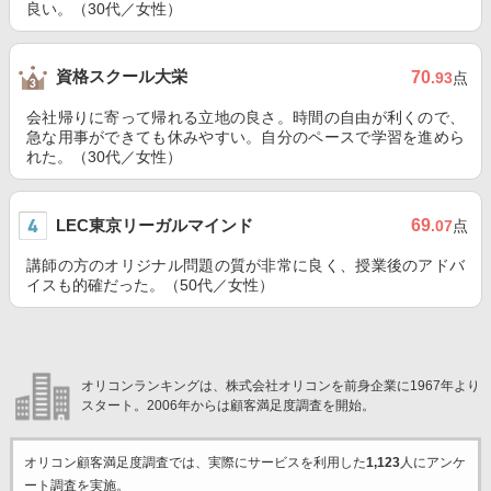
良い。（30代／女性）
資格スクール大栄
70
.93
点
会社帰りに寄って帰れる立地の良さ。時間の自由が利くので、
急な用事ができても休みやすい。自分のペースで学習を進めら
れた。（30代／女性）
LEC東京リーガルマインド
69
.07
点
講師の方のオリジナル問題の質が非常に良く、授業後のアドバ
イスも的確だった。（50代／女性）
オリコンランキングは、株式会社オリコンを前身企業に1967年より
スタート。2006年からは顧客満足度調査を開始。
オリコン顧客満足度調査では、実際にサービスを利用した
1,123
人にアンケ
ート調査を実施。