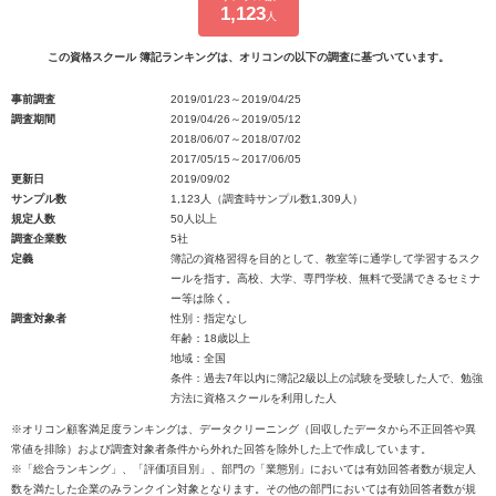
1,123
人
この資格スクール 簿記ランキングは、オリコンの以下の調査に基づいています。
事前調査
2019/01/23～2019/04/25
調査期間
2019/04/26～2019/05/12
2018/06/07～2018/07/02
2017/05/15～2017/06/05
更新日
2019/09/02
サンプル数
1,123人（調査時サンプル数1,309人）
規定人数
50人以上
調査企業数
5社
定義
簿記の資格習得を目的として、教室等に通学して学習するスク
ールを指す。高校、大学、専門学校、無料で受講できるセミナ
ー等は除く。
調査対象者
性別：指定なし
年齢：18歳以上
地域：全国
条件：過去7年以内に簿記2級以上の試験を受験した人で、勉強
方法に資格スクールを利用した人
※オリコン顧客満足度ランキングは、データクリーニング（回収したデータから不正回答や異
常値を排除）および調査対象者条件から外れた回答を除外した上で作成しています。
※「総合ランキング」、「評価項目別」、部門の「業態別」においては有効回答者数が規定人
数を満たした企業のみランクイン対象となります。その他の部門においては有効回答者数が規