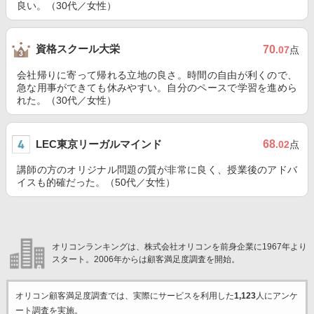
良い。（30代／女性）
資格スクール大栄
70
.07
点
会社帰りに寄って帰れる立地の良さ。時間の自由が利くので、
急な用事ができても休みやすい。自分のペースで学習を進めら
れた。（30代／女性）
LEC東京リーガルマインド
68
.02
点
講師の方のオリジナル問題の質が非常に良く、授業後のアドバ
イスも的確だった。（50代／女性）
オリコンランキングは、株式会社オリコンを前身企業に1967年より
スタート。2006年からは顧客満足度調査を開始。
オリコン顧客満足度調査では、実際にサービスを利用した
1,123
人にアンケ
ート調査を実施。