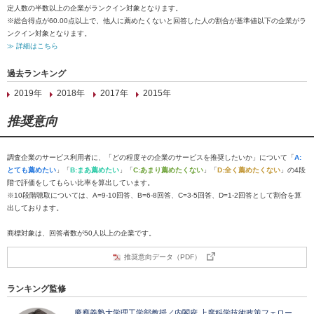
定人数の半数以上の企業がランクイン対象となります。
※総合得点が60.00点以上で、他人に薦めたくないと回答した人の割合が基準値以下の企業がラ
ンクイン対象となります。
≫ 詳細はこちら
過去ランキング
2019年
2018年
2017年
2015年
推奨意向
調査企業のサービス利用者に、「どの程度その企業のサービスを推奨したいか」について「
A:
とても薦めたい
」「
B:まあ薦めたい
」「
C:あまり薦めたくない
」「
D:全く薦めたくない
」の4段
階で評価をしてもらい比率を算出しています。
※10段階聴取については、A=9-10回答、B=6-8回答、C=3-5回答、D=1-2回答として割合を算
出しております。
商標対象は、回答者数が50人以上の企業です。
推奨意向データ（PDF）
ランキング監修
慶應義塾大学理工学部教授／内閣府 上席科学技術政策フェロー