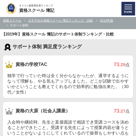
オリコン顧客満足度ランキング
資格スクール 簿記
資格スクール
おすすめの資格スクール 簿記ランキング・比較
2019年版
サポート体制
【2019年】資格スクール 簿記のサポート体制ランキング・比較
サポート体制 満足度ランキング
資格の学校TAC
73
.29
点
独学で行っていた時は全く分からなかったが、通学するように
なって理解も、やる気もアップしました。どこが試験で出やす
いかということも教えてくれるので効率的に勉強出来た。（30
代／女性）
資格の大原（社会人講座）
73
.27
点
入会時や継続時、先生と直接面談で相談でき受講コースを決め
ることができたこと。受講する先生によって授業内容が違うと
いうことがないようにしてくれているので振替もしやすい点も