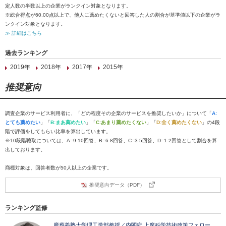
定人数の半数以上の企業がランクイン対象となります。
※総合得点が60.00点以上で、他人に薦めたくないと回答した人の割合が基準値以下の企業がラ
ンクイン対象となります。
≫ 詳細はこちら
過去ランキング
2019年
2018年
2017年
2015年
推奨意向
調査企業のサービス利用者に、「どの程度その企業のサービスを推奨したいか」について「
A:
とても薦めたい
」「
B:まあ薦めたい
」「
C:あまり薦めたくない
」「
D:全く薦めたくない
」の4段
階で評価をしてもらい比率を算出しています。
※10段階聴取については、A=9-10回答、B=6-8回答、C=3-5回答、D=1-2回答として割合を算
出しております。
商標対象は、回答者数が50人以上の企業です。
推奨意向データ（PDF）
ランキング監修
慶應義塾大学理工学部教授／内閣府 上席科学技術政策フェロー