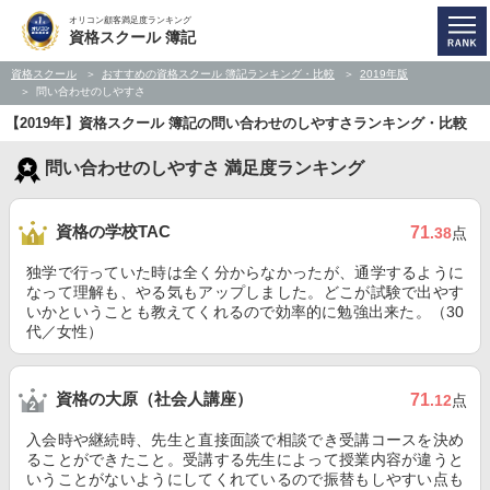
オリコン顧客満足度ランキング
資格スクール 簿記
資格スクール
おすすめの資格スクール 簿記ランキング・比較
2019年版
問い合わせのしやすさ
【2019年】資格スクール 簿記の問い合わせのしやすさランキング・比較
問い合わせのしやすさ 満足度ランキング
資格の学校TAC
71
.38
点
独学で行っていた時は全く分からなかったが、通学するように
なって理解も、やる気もアップしました。どこが試験で出やす
いかということも教えてくれるので効率的に勉強出来た。（30
代／女性）
資格の大原（社会人講座）
71
.12
点
入会時や継続時、先生と直接面談で相談でき受講コースを決め
ることができたこと。受講する先生によって授業内容が違うと
いうことがないようにしてくれているので振替もしやすい点も