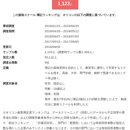
1,123
人
この資格スクール 簿記ランキングは、オリコンの以下の調査に基づいています。
事前調査
2019/01/23～2019/04/25
調査期間
2019/04/26～2019/05/12
2018/06/07～2018/07/02
2017/05/15～2017/06/05
更新日
2019/09/02
サンプル数
1,123人（調査時サンプル数1,309人）
規定人数
50人以上
調査企業数
5社
定義
簿記の資格習得を目的として、教室等に通学して学習するスク
ールを指す。高校、大学、専門学校、無料で受講できるセミナ
ー等は除く。
調査対象者
性別：指定なし
年齢：18歳以上
地域：全国
条件：過去7年以内に簿記2級以上の試験を受験した人で、勉強
方法に資格スクールを利用した人
※オリコン顧客満足度ランキングは、データクリーニング（回収したデータから不正回答や異
常値を排除）および調査対象者条件から外れた回答を除外した上で作成しています。
※「総合ランキング」、「評価項目別」、部門の「業態別」においては有効回答者数が規定人
数を満たした企業のみランクイン対象となります。その他の部門においては有効回答者数が規