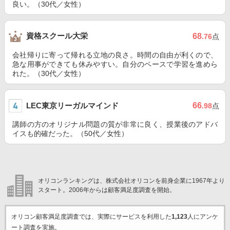
良い。（30代／女性）
資格スクール大栄
68
.76
点
会社帰りに寄って帰れる立地の良さ。時間の自由が利くので、
急な用事ができても休みやすい。自分のペースで学習を進めら
れた。（30代／女性）
LEC東京リーガルマインド
66
.98
点
講師の方のオリジナル問題の質が非常に良く、授業後のアドバ
イスも的確だった。（50代／女性）
オリコンランキングは、株式会社オリコンを前身企業に1967年より
スタート。2006年からは顧客満足度調査を開始。
オリコン顧客満足度調査では、実際にサービスを利用した
1,123
人にアンケ
ート調査を実施。