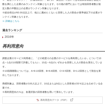
数を満たした企業のみランクイン対象となります。その他の部門においては有効回答者数が規
定人数の半数以上の企業がランクイン対象となります。
※総合得点が60.00点以上で、他人に薦めたくないと回答した人の割合が基準値以下の企業がラ
ンクイン対象となります。
≫ 詳細はこちら
過去ランキング
2016年
再利用意向
調査企業のサービス利用者に、「どの程度その企業のサービスを再利用したいか」について10
点～1点の10段階で評価してもらい、10点～6点のいずれかを回答した人の割合を算出していま
す。
※10段階聴取については、A=9-10回答、B=6-8回答、C=3-5回答、D=1-2回答として割合を算
出しております。
商標対象は、回答者数が100人以上で、10点または9点とした回答者が20％以上を占めている企
業です。
※再利用意向の％は、各選択肢の回答者数を用いて算出しています。
再利用意向データ（PDF）