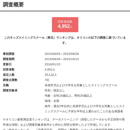
調査概要
回答者総数
4,952
人
このキッズスイミングスクール（東北）ランキングは、オリコンの以下の調査に基づいていま
す。
事前調査
2015/08/05～2015/09/28
調査期間
2015/09/29～2015/10/13
更新日
2016/01/15
回答者数
4,952人
規定人数
20人以上
調査企業数
7社
定義
未就学児および小学生を対象としたスイミングスクール
調査対象者
性別：指定なし
年齢：女性18歳以上、男性20歳以上
地域：全国
条件：過去3年以内に未就学児および小学生を対象としたスイ
ミングスクールに子供を半年以上通わせたことのある保護者
※オリコン顧客満足度ランキングは、データクリーニング（回収したデータから不正回答や異
常値を排除）および調査対象者条件から外れた回答を除外した上で作成しています。
※「総合ランキング」、「評価項目別」、部門の「業態別」においては有効回答者数が規定人