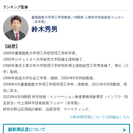
ランキング監修
慶應義塾大学理工学部教授／内閣府 上席科学技術政策フェロー
（非常勤）
鈴木秀男
【経歴】
1989年慶應義塾大学理工学部管理工学科卒業。
1992年ロチェスター大学経営大学院修士課程修了。
1996年東京工業大学大学院理工学研究科博士課程経営工学専攻修了。博士（工
学）取得。
1996年筑波大学社会工学系・講師。2002年6月同助教授。
2008年4月慶應義塾大学理工学部管理工学科・准教授。2011年4月同教授、現
在に至る。
2023年4月内閣府 科学技術・イノベーション推進事務局参事官（インフラ・防
災担当）付上席科学技術政策フェロー（非常勤）
研究分野は応用統計解析、品質管理、マーケティング。
≫鈴木研究室についての詳細はこちら
顧客満足度について