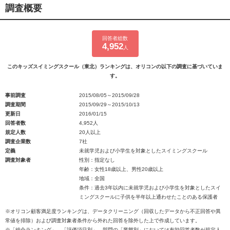
調査概要
回答者総数
4,952
人
このキッズスイミングスクール（東北）ランキングは、オリコンの以下の調査に基づいていま
す。
事前調査
2015/08/05～2015/09/28
調査期間
2015/09/29～2015/10/13
更新日
2016/01/15
回答者数
4,952人
規定人数
20人以上
調査企業数
7社
定義
未就学児および小学生を対象としたスイミングスクール
調査対象者
性別：指定なし
年齢：女性18歳以上、男性20歳以上
地域：全国
条件：過去3年以内に未就学児および小学生を対象としたスイ
ミングスクールに子供を半年以上通わせたことのある保護者
※オリコン顧客満足度ランキングは、データクリーニング（回収したデータから不正回答や異
常値を排除）および調査対象者条件から外れた回答を除外した上で作成しています。
※「総合ランキング」、「評価項目別」、部門の「業態別」においては有効回答者数が規定人