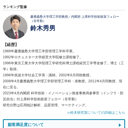
ランキング監修
慶應義塾大学理工学部教授／内閣府 上席科学技術政策フェロー
（非常勤）
鈴木秀男
【経歴】
1989年慶應義塾大学理工学部管理工学科卒業。
1992年ロチェスター大学経営大学院修士課程修了。
1996年東京工業大学大学院理工学研究科博士課程経営工学専攻修了。博士（工
学）取得。
1996年筑波大学社会工学系・講師。2002年6月同助教授。
2008年4月慶應義塾大学理工学部管理工学科・准教授。2011年4月同教授、現
在に至る。
2023年4月内閣府 科学技術・イノベーション推進事務局参事官（インフラ・防
災担当）付上席科学技術政策フェロー（非常勤）
研究分野は応用統計解析、品質管理、マーケティング。
≫鈴木研究室についての詳細はこちら
顧客満足度について