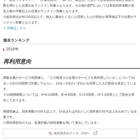
数を満たした企業のみランクイン対象となります。その他の部門においては有効回答者数が規
定人数の半数以上の企業がランクイン対象となります。
※総合得点が60.00点以上で、他人に薦めたくないと回答した人の割合が基準値以下の企業がラ
ンクイン対象となります。
≫ 詳細はこちら
過去ランキング
2016年
再利用意向
調査企業のサービス利用者に、「どの程度その企業のサービスを再利用したいか」について10
点～1点の10段階で評価してもらい、10点～6点のいずれかを回答した人の割合を算出していま
す。
※10段階聴取については、A=9-10回答、B=6-8回答、C=3-5回答、D=1-2回答として割合を算
出しております。
商標対象は、回答者数が100人以上で、10点または9点とした回答者が20％以上を占めている企
業です。
※再利用意向の％は、各選択肢の回答者数を用いて算出しています。
再利用意向データ（PDF）