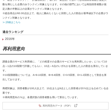
数を満たした企業のみランクイン対象となります。その他の部門においては有効回答者数が規
定人数の半数以上の企業がランクイン対象となります。
※総合得点が60.00点以上で、他人に薦めたくないと回答した人の割合が基準値以下の企業がラ
ンクイン対象となります。
≫ 詳細はこちら
過去ランキング
2016年
再利用意向
調査企業のサービス利用者に、「どの程度その企業のサービスを再利用したいか」について10
点～1点の10段階で評価してもらい、10点～6点のいずれかを回答した人の割合を算出していま
す。
※10段階聴取については、A=9-10回答、B=6-8回答、C=3-5回答、D=1-2回答として割合を算
出しております。
商標対象は、回答者数が100人以上で、10点または9点とした回答者が20％以上を占めている企
業です。
※再利用意向の％は、各選択肢の回答者数を用いて算出しています。
再利用意向データ（PDF）