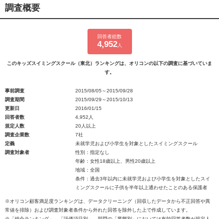
調査概要
回答者総数
4,952
人
このキッズスイミングスクール（東北）ランキングは、オリコンの以下の調査に基づいていま
す。
事前調査
2015/08/05～2015/09/28
調査期間
2015/09/29～2015/10/13
更新日
2016/01/15
回答者数
4,952人
規定人数
20人以上
調査企業数
7社
定義
未就学児および小学生を対象としたスイミングスクール
調査対象者
性別：指定なし
年齢：女性18歳以上、男性20歳以上
地域：全国
条件：過去3年以内に未就学児および小学生を対象としたスイ
ミングスクールに子供を半年以上通わせたことのある保護者
※オリコン顧客満足度ランキングは、データクリーニング（回収したデータから不正回答や異
常値を排除）および調査対象者条件から外れた回答を除外した上で作成しています。
※「総合ランキング」、「評価項目別」、部門の「業態別」においては有効回答者数が規定人