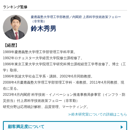
ランキング監修
慶應義塾大学理工学部教授／内閣府 上席科学技術政策フェロー
（非常勤）
鈴木秀男
【経歴】
1989年慶應義塾大学理工学部管理工学科卒業。
1992年ロチェスター大学経営大学院修士課程修了。
1996年東京工業大学大学院理工学研究科博士課程経営工学専攻修了。博士（工
学）取得。
1996年筑波大学社会工学系・講師。2002年6月同助教授。
2008年4月慶應義塾大学理工学部管理工学科・准教授。2011年4月同教授、現
在に至る。
2023年4月内閣府 科学技術・イノベーション推進事務局参事官（インフラ・防
災担当）付上席科学技術政策フェロー（非常勤）
研究分野は応用統計解析、品質管理、マーケティング。
≫鈴木研究室についての詳細はこちら
顧客満足度について