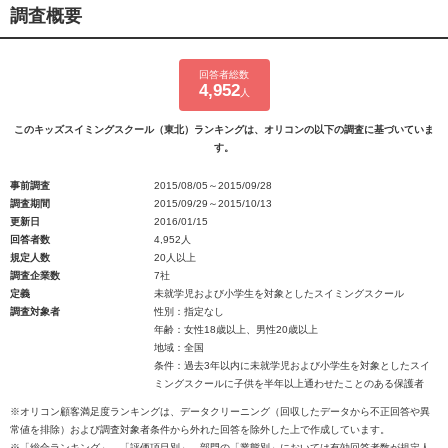
調査概要
回答者総数
4,952
人
このキッズスイミングスクール（東北）ランキングは、オリコンの以下の調査に基づいていま
す。
事前調査
2015/08/05～2015/09/28
調査期間
2015/09/29～2015/10/13
更新日
2016/01/15
回答者数
4,952人
規定人数
20人以上
調査企業数
7社
定義
未就学児および小学生を対象としたスイミングスクール
調査対象者
性別：指定なし
年齢：女性18歳以上、男性20歳以上
地域：全国
条件：過去3年以内に未就学児および小学生を対象としたスイ
ミングスクールに子供を半年以上通わせたことのある保護者
※オリコン顧客満足度ランキングは、データクリーニング（回収したデータから不正回答や異
常値を排除）および調査対象者条件から外れた回答を除外した上で作成しています。
※「総合ランキング」、「評価項目別」、部門の「業態別」においては有効回答者数が規定人