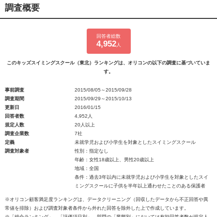
調査概要
回答者総数
4,952
人
このキッズスイミングスクール（東北）ランキングは、オリコンの以下の調査に基づいていま
す。
事前調査
2015/08/05～2015/09/28
調査期間
2015/09/29～2015/10/13
更新日
2016/01/15
回答者数
4,952人
規定人数
20人以上
調査企業数
7社
定義
未就学児および小学生を対象としたスイミングスクール
調査対象者
性別：指定なし
年齢：女性18歳以上、男性20歳以上
地域：全国
条件：過去3年以内に未就学児および小学生を対象としたスイ
ミングスクールに子供を半年以上通わせたことのある保護者
※オリコン顧客満足度ランキングは、データクリーニング（回収したデータから不正回答や異
常値を排除）および調査対象者条件から外れた回答を除外した上で作成しています。
※「総合ランキング」、「評価項目別」、部門の「業態別」においては有効回答者数が規定人