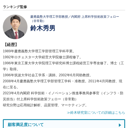
ランキング監修
慶應義塾大学理工学部教授／内閣府 上席科学技術政策フェロー
（非常勤）
鈴木秀男
【経歴】
1989年慶應義塾大学理工学部管理工学科卒業。
1992年ロチェスター大学経営大学院修士課程修了。
1996年東京工業大学大学院理工学研究科博士課程経営工学専攻修了。博士（工
学）取得。
1996年筑波大学社会工学系・講師。2002年6月同助教授。
2008年4月慶應義塾大学理工学部管理工学科・准教授。2011年4月同教授、現
在に至る。
2023年4月内閣府 科学技術・イノベーション推進事務局参事官（インフラ・防
災担当）付上席科学技術政策フェロー（非常勤）
研究分野は応用統計解析、品質管理、マーケティング。
≫鈴木研究室についての詳細はこちら
顧客満足度について