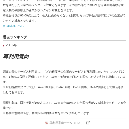
数を満たした企業のみランクイン対象となります。その他の部門においては有効回答者数が規
定人数の半数以上の企業がランクイン対象となります。
※総合得点が60.00点以上で、他人に薦めたくないと回答した人の割合が基準値以下の企業がラ
ンクイン対象となります。
≫ 詳細はこちら
過去ランキング
2016年
再利用意向
調査企業のサービス利用者に、「どの程度その企業のサービスを再利用したいか」について10
点～1点の10段階で評価してもらい、10点～6点のいずれかを回答した人の割合を算出していま
す。
※10段階聴取については、A=9-10回答、B=6-8回答、C=3-5回答、D=1-2回答として割合を算
出しております。
商標対象は、回答者数が100人以上で、10点または9点とした回答者が20％以上を占めている企
業です。
※再利用意向の％は、各選択肢の回答者数を用いて算出しています。
再利用意向データ（PDF）