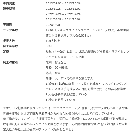
事前調査
2023/08/02～2023/10/26
調査期間
2023/10/27～2023/11/01
2022/09/20～2022/09/26
2021/09/28～2021/10/06
更新日
2024/02/01
サンプル数
1,668人（キッズスイミングスクール ベビー／幼児／小学生調
査における総サンプル数9,068人）
規定人数
100人以上
調査企業数
38社
定義
幼児（4～6歳）に対し、水泳の技術などを指導するスイミング
スクールを運営している企業
調査対象者
性別：指定なし
年齢：20～69歳
地域：全国
条件：以下すべての条件を満たす人
1)過去3年以内に幼児（4～6歳）を対象としたスイミングスク
ールに水泳選手育成以外の目的で通わせたことのある保護者
2)入会後半年以上経過している
3)料金を把握している
※オリコン顧客満足度ランキングは、データクリーニング（回収したデータから不正回答や異
常値を排除）および調査対象者条件から外れた回答を除外した上で作成しています。
※「総合ランキング」、「評価項目別」、部門の「業態別」においては有効回答者数が規定人
数を満たした企業のみランクイン対象となります。その他の部門においては有効回答者数が規
定人数の半数以上の企業がランクイン対象となります。