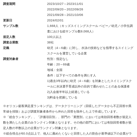
調査期間
2023/10/27～2023/11/01
2022/09/20～2022/09/26
2021/09/28～2021/10/06
更新日
2024/02/01
サンプル数
1,668人（キッズスイミングスクール ベビー／幼児／小学生調
査における総サンプル数9,068人）
規定人数
100人以上
調査企業数
38社
定義
幼児（4～6歳）に対し、水泳の技術などを指導するスイミング
スクールを運営している企業
調査対象者
性別：指定なし
年齢：20～69歳
地域：全国
条件：以下すべての条件を満たす人
1)過去3年以内に幼児（4～6歳）を対象としたスイミングスク
ールに水泳選手育成以外の目的で通わせたことのある保護者
2)入会後半年以上経過している
3)料金を把握している
※オリコン顧客満足度ランキングは、データクリーニング（回収したデータから不正回答や異
常値を排除）および調査対象者条件から外れた回答を除外した上で作成しています。
※「総合ランキング」、「評価項目別」、部門の「業態別」においては有効回答者数が規定人
数を満たした企業のみランクイン対象となります。その他の部門においては有効回答者数が規
定人数の半数以上の企業がランクイン対象となります。
※総合得点が60.0点以上で、他人に薦めたくないと回答した人の割合が基準値以下の企業がラ