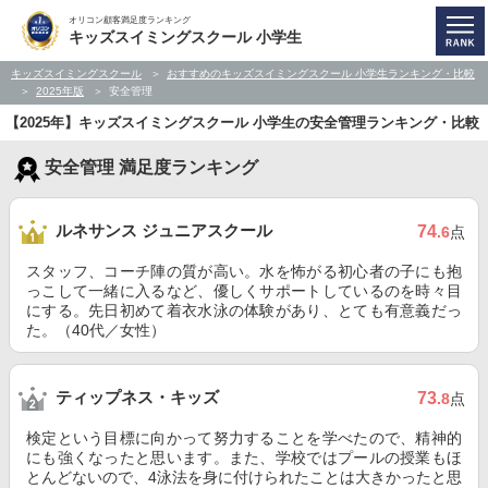
オリコン顧客満足度ランキング
キッズスイミングスクール 小学生
キッズスイミングスクール
おすすめのキッズスイミングスクール 小学生ランキング・比較
2025年版
安全管理
【2025年】キッズスイミングスクール 小学生の安全管理ランキング・比較
安全管理 満足度ランキング
ルネサンス ジュニアスクール
74
.6
点
スタッフ、コーチ陣の質が高い。水を怖がる初心者の子にも抱
っこして一緒に入るなど、優しくサポートしているのを時々目
にする。先日初めて着衣水泳の体験があり、とても有意義だっ
た。（40代／女性）
ティップネス・キッズ
73
.8
点
検定という目標に向かって努力することを学べたので、精神的
にも強くなったと思います。また、学校ではプールの授業もほ
とんどないので、4泳法を身に付けられたことは大きかったと思