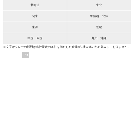
北海道
東北
関東
甲信越・北陸
東海
近畿
中国・四国
九州・沖縄
※文字がグレーの部門は当社規定の条件を満たした企業が2社未満のため発表しておりません。
PR