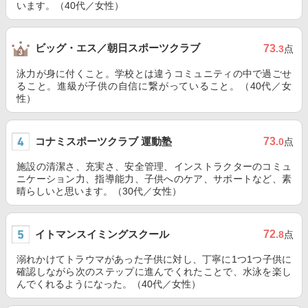
います。（40代／女性）
ビッグ・エス／朝日スポーツクラブ
73
.3
点
泳力が身に付くこと。学校とは違うコミュニティの中で過ごせ
ること。進級が子供の自信に繋がっていること。（40代／女
性）
コナミスポーツクラブ 運動塾
73
.0
点
施設の清潔さ、充実さ、安全管理、インストラクターのコミュ
ニケーション力、指導能力、子供へのケア、サポートなど、素
晴らしいと思います。（30代／女性）
イトマンスイミングスクール
72
.8
点
溺れかけてトラウマがあった子供に対し、丁寧に1つ1つ子供に
確認しながら次のステップに進んでくれたことで、水泳を楽し
んでくれるようになった。（40代／女性）