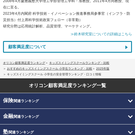
2008年4月慶應義塾大学理工学部管理工学科・准教授。2011年4月同教授、現
在に至る。
2023年4月内閣府 科学技術・イノベーション推進事務局参事官（インフラ・防
災担当）付上席科学技術政策フェロー（非常勤）
研究分野は応用統計解析、品質管理、マーケティング。
≫鈴木研究室についての詳細はこちら
顧客満足度について
オリコン顧客満足度ランキング
キッズスイミングスクールランキング・比較
おすすめのキッズスイミングスクール 小学生ランキング・比較
2025年版
キッズスイミングスクール 小学生の安全管理ランキング・口コミ情報
オリコン顧客満足度
ランキング一覧
保険
関連ランキング
金融
関連ランキング
塾
関連ランキング