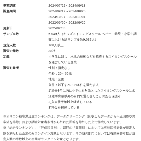
事前調査
2024/07/22～2024/09/13
調査期間
2024/09/17～2024/09/26
2023/10/27～2023/11/01
2022/09/20～2022/09/26
更新日
2025/02/03
サンプル数
6,049人（キッズスイミングスクール ベビー・幼児・小学生調
査における総サンプル数9,037人）
規定人数
100人以上
調査企業数
38社
定義
小学生に対し、水泳の技術などを指導するスイミングスクール
を運営している企業
調査対象者
性別：指定なし
年齢：20～69歳
地域：全国
条件：以下すべての条件を満たす人
1)過去3年以内に小学生を対象としたスイミングスクールに水
泳選手育成以外の目的で通わせたことのある保護者
2)入会後半年以上経過している
3)料金を把握している
※オリコン顧客満足度ランキングは、データクリーニング（回収したデータから不正回答や異
常値を排除）および調査対象者条件から外れた回答を除外した上で作成しています。
※「総合ランキング」、「評価項目別」、部門の「業態別」においては有効回答者数が規定人
数を満たした企業のみランクイン対象となります。その他の部門においては有効回答者数が規
定人数の半数以上の企業がランクイン対象となります。