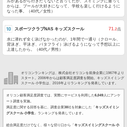
ルがあるから行きたくないと言ってたが、スイミングに通って
からは、プールが大好きになって、学校も楽しく行けるように
なった事。（40代／女性）
スポーツクラブNAS キッズスクール
71
.2
点
水に潜れず全く泳げなかったのが、1年間で一通り（クロール、
背泳ぎ、平泳ぎ、バタフライ）泳げるようになって予想以上に
上達したから。（40代／男性）
オリコンランキングは、株式会社オリコンを前身企業に1967年より
スタート。2006年からは顧客満足度調査を開始。キッズスイミング
スクール 小学生は、2016年よりランキングを発表しています。
オリコン顧客満足度調査では、実際にサービスを利用した
6,049
人にアンケ
ート調査を実施。
満足度に関する回答を基に、調査企業
38
社を対象にした「
キッズスイミン
グスクール 小学生
」ランキングを発表しています。
総合満足度だけでなく、様々な切り口から「
キッズスイミングスクール 小