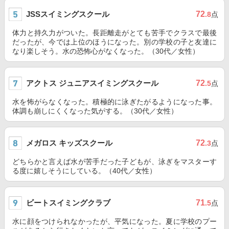
JSSスイミングスクール
72
.8
点
体力と持久力がついた。長距離走がとても苦手でクラスで最後
だったが、今では上位のほうになった。別の学校の子と友達に
なり楽しそう。水の恐怖心がなくなった。（30代／女性）
アクトス ジュニアスイミングスクール
72
.5
点
水を怖がらなくなった。積極的に泳ぎたがるようになった事。
体調も崩しにくくなった気がする。（30代／女性）
メガロス キッズスクール
72
.3
点
どちらかと言えば水が苦手だった子どもが、泳ぎをマスターす
る度に嬉しそうにしている。（40代／女性）
ビートスイミングクラブ
71
.5
点
水に顔をつけられなかったが、平気になった。夏に学校のプー