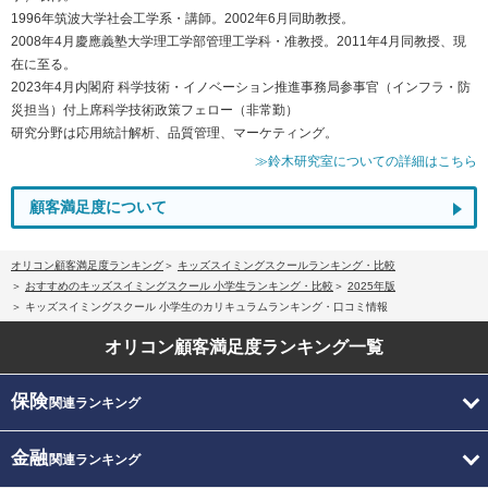
1996年筑波大学社会工学系・講師。2002年6月同助教授。
2008年4月慶應義塾大学理工学部管理工学科・准教授。2011年4月同教授、現
在に至る。
2023年4月内閣府 科学技術・イノベーション推進事務局参事官（インフラ・防
災担当）付上席科学技術政策フェロー（非常勤）
研究分野は応用統計解析、品質管理、マーケティング。
≫鈴木研究室についての詳細はこちら
顧客満足度について
オリコン顧客満足度ランキング
キッズスイミングスクールランキング・比較
おすすめのキッズスイミングスクール 小学生ランキング・比較
2025年版
キッズスイミングスクール 小学生のカリキュラムランキング・口コミ情報
オリコン顧客満足度
ランキング一覧
保険
関連ランキング
金融
関連ランキング