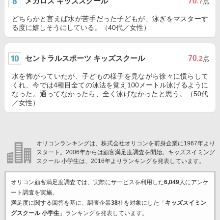
メガロス キッズスクール
70
.7
点
どちらかと言えば水が苦手だった子どもが、泳ぎをマスターす
る度に嬉しそうにしている。（40代／女性）
セントラルスポーツ キッズスクール
70
.2
点
水を怖がっていたが、子どもの様子を見ながら徐々に慣らして
くれ、今では4種目全ての泳法を覚え100メートル泳げるように
なった。通ってなかったら、全く泳げなかったと思う。（50代
／女性）
オリコンランキングは、株式会社オリコンを前身企業に1967年より
スタート。2006年からは顧客満足度調査を開始。キッズスイミング
スクール 小学生は、2016年よりランキングを発表しています。
オリコン顧客満足度調査では、実際にサービスを利用した
6,049
人にアンケ
ート調査を実施。
満足度に関する回答を基に、調査企業
38
社を対象にした「
キッズスイミン
グスクール 小学生
」ランキングを発表しています。