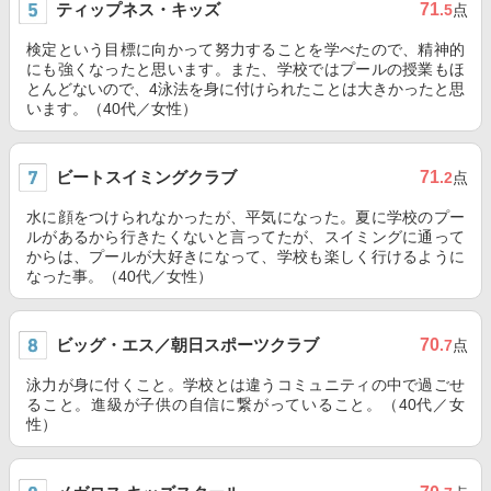
ティップネス・キッズ
71
.5
点
検定という目標に向かって努力することを学べたので、精神的
にも強くなったと思います。また、学校ではプールの授業もほ
とんどないので、4泳法を身に付けられたことは大きかったと思
います。（40代／女性）
ビートスイミングクラブ
71
.2
点
水に顔をつけられなかったが、平気になった。夏に学校のプー
ルがあるから行きたくないと言ってたが、スイミングに通って
からは、プールが大好きになって、学校も楽しく行けるように
なった事。（40代／女性）
ビッグ・エス／朝日スポーツクラブ
70
.7
点
泳力が身に付くこと。学校とは違うコミュニティの中で過ごせ
ること。進級が子供の自信に繋がっていること。（40代／女
性）