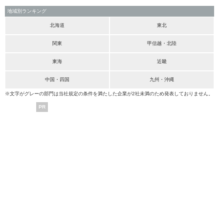
地域別ランキング
北海道
東北
関東
甲信越・北陸
東海
近畿
中国・四国
九州・沖縄
※文字がグレーの部門は当社規定の条件を満たした企業が2社未満のため発表しておりません。
PR