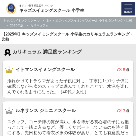
オリコン顧客満足度ランキング
キッズスイミングスクール 小学生
キッズスイミングスクール
おすすめのキッズスイミングスクール 小学生ランキング・比較
2025年版
カリキュラム
【2025年】キッズスイミングスクール 小学生のカリキュラムランキング・
比較
カリキュラム 満足度ランキング
イトマンスイミングスクール
73
.5
点
溺れかけてトラウマがあった子供に対し、丁寧に1つ1つ子供に
確認しながら次のステップに進んでくれたことで、水泳を楽し
んでくれるようになった。（40代／女性）
ルネサンス ジュニアスクール
72
.7
点
スタッフ、コーチ陣の質が高い。水を怖がる初心者の子にも抱
っこして一緒に入るなど、優しくサポートしているのを時々目
にする。先日初めて着衣水泳の体験があり、とても有意義だっ