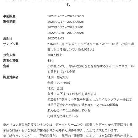
す。
事前調査
2024/07/22～2024/09/13
調査期間
2024/09/17～2024/09/26
2023/10/27～2023/11/01
2022/09/20～2022/09/26
更新日
2025/02/03
サンプル数
6,049人（キッズスイミングスクール ベビー・幼児・小学生調
査における総サンプル数9,037人）
規定人数
100人以上
調査企業数
38社
定義
小学生に対し、水泳の技術などを指導するスイミングスクール
を運営している企業
調査対象者
性別：指定なし
年齢：20～69歳
地域：全国
条件：以下すべての条件を満たす人
1)過去3年以内に小学生を対象としたスイミングスクールに水
泳選手育成以外の目的で通わせたことのある保護者
2)入会後半年以上経過している
3)料金を把握している
※オリコン顧客満足度ランキングは、データクリーニング（回収したデータから不正回答や異
常値を排除）および調査対象者条件から外れた回答を除外した上で作成しています。
※「総合ランキング」、「評価項目別」、部門の「業態別」においては有効回答者数が規定人