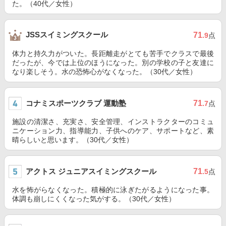
た。（40代／女性）
JSSスイミングスクール
71
.9
点
体力と持久力がついた。長距離走がとても苦手でクラスで最後
だったが、今では上位のほうになった。別の学校の子と友達に
なり楽しそう。水の恐怖心がなくなった。（30代／女性）
コナミスポーツクラブ 運動塾
71
.7
点
施設の清潔さ、充実さ、安全管理、インストラクターのコミュ
ニケーション力、指導能力、子供へのケア、サポートなど、素
晴らしいと思います。（30代／女性）
アクトス ジュニアスイミングスクール
71
.5
点
水を怖がらなくなった。積極的に泳ぎたがるようになった事。
体調も崩しにくくなった気がする。（30代／女性）