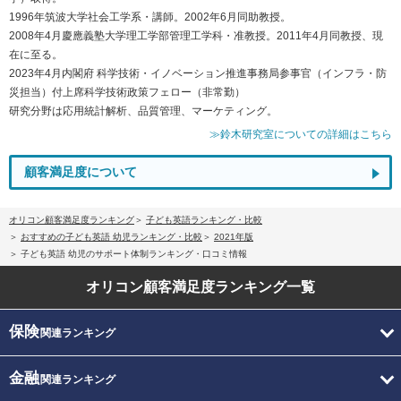
1996年筑波大学社会工学系・講師。2002年6月同助教授。
2008年4月慶應義塾大学理工学部管理工学科・准教授。2011年4月同教授、現
在に至る。
2023年4月内閣府 科学技術・イノベーション推進事務局参事官（インフラ・防
災担当）付上席科学技術政策フェロー（非常勤）
研究分野は応用統計解析、品質管理、マーケティング。
≫鈴木研究室についての詳細はこちら
顧客満足度について
オリコン顧客満足度ランキング
子ども英語ランキング・比較
おすすめの子ども英語 幼児ランキング・比較
2021年版
子ども英語 幼児のサポート体制ランキング・口コミ情報
オリコン顧客満足度
ランキング一覧
保険
関連ランキング
金融
関連ランキング