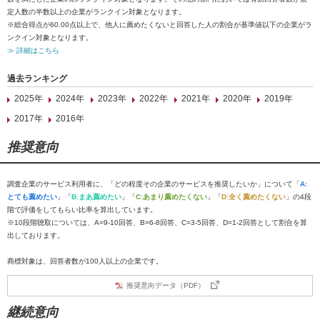
定人数の半数以上の企業がランクイン対象となります。
※総合得点が60.00点以上で、他人に薦めたくないと回答した人の割合が基準値以下の企業がラ
ンクイン対象となります。
≫ 詳細はこちら
過去ランキング
2025年
2024年
2023年
2022年
2021年
2020年
2019年
2017年
2016年
推奨意向
調査企業のサービス利用者に、「どの程度その企業のサービスを推奨したいか」について「
A:
とても薦めたい
」「
B:まあ薦めたい
」「
C:あまり薦めたくない
」「
D:全く薦めたくない
」の4段
階で評価をしてもらい比率を算出しています。
※10段階聴取については、A=9-10回答、B=6-8回答、C=3-5回答、D=1-2回答として割合を算
出しております。
商標対象は、回答者数が100人以上の企業です。
推奨意向データ（PDF）
継続意向