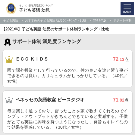
オリコン顧客満足度ランキング
子ども英語 幼児
子ども英語
おすすめの子ども英語 幼児ランキング・比較
2021年版
サポート体制
【2021年】子ども英語 幼児のサポート体制ランキング・比較
サポート体制 満足度ランキング
ＥＣＣ ＫＩＤＳ
72
.13
点
園で課外授業として行っているので、仲の良い友達と習う事が
できるのは良い。カリキュラムがしっかりしている。（40代／
女性）
ベネッセの英語教室 ビースタジオ
71
.82
点
毎回楽しく通っており、習ったことを家で教えてくれるのでイ
ンプットアウトプットがきちんとできていると実感する。子供
がとても英語に興味を持つようになったし、発音もキレイなの
で効果を実感している。（30代／女性）