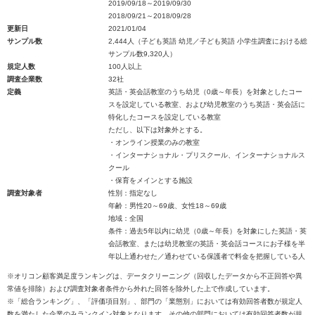
2019/09/18～2019/09/30
2018/09/21～2018/09/28
更新日
2021/01/04
サンプル数
2,444人（子ども英語 幼児／子ども英語 小学生調査における総
サンプル数9,320人）
規定人数
100人以上
調査企業数
32社
定義
英語・英会話教室のうち幼児（0歳～年長）を対象としたコー
スを設定している教室、および幼児教室のうち英語・英会話に
特化したコースを設定している教室
ただし、以下は対象外とする。
・オンライン授業のみの教室
・インターナショナル・プリスクール、インターナショナルス
クール
・保育をメインとする施設
調査対象者
性別：指定なし
年齢：男性20～69歳、女性18～69歳
地域：全国
条件：過去5年以内に幼児（0歳～年長）を対象にした英語・英
会話教室、または幼児教室の英語・英会話コースにお子様を半
年以上通わせた／通わせている保護者で料金を把握している人
※オリコン顧客満足度ランキングは、データクリーニング（回収したデータから不正回答や異
常値を排除）および調査対象者条件から外れた回答を除外した上で作成しています。
※「総合ランキング」、「評価項目別」、部門の「業態別」においては有効回答者数が規定人
数を満たした企業のみランクイン対象となります。その他の部門においては有効回答者数が規