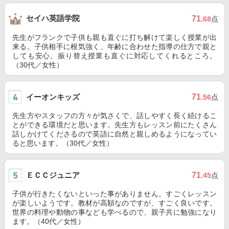
セイハ英語学院
71
.68
点
先生がフランクで子供も親も直ぐに打ち解けて楽しく授業が出
来る。子供相手に根気強く、年齢に合わせた指導の仕方で親と
しても安心。振り替え授業も直ぐに対応してくれるところ。
（30代／女性）
イーオンキッズ
71
.56
点
先生方やスタッフの方々が気さくで、話しやすく長く続けるこ
とができる環境だと思います。先生方もレッスン前にたくさん
話しかけてくださるので英語に自然と親しめるようになってい
ると思います。（30代／女性）
ＥＣＣジュニア
71
.45
点
子供が行きたくないといった事がありません。すごくレッスン
が楽しいようです。教材が高額なのですが、すごく良いです。
世界の料理や動物の事なども学べるので、親子共に勉強になり
ます。（40代／女性）