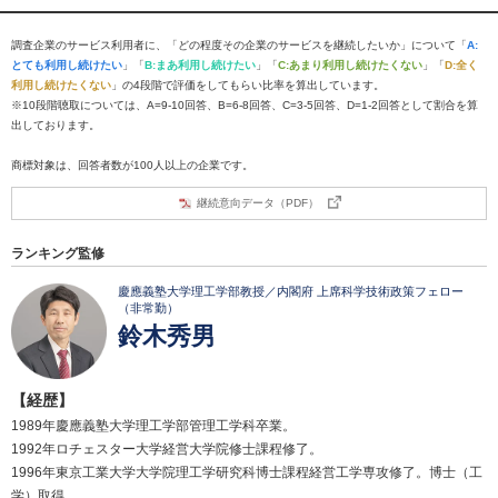
調査企業のサービス利用者に、「どの程度その企業のサービスを継続したいか」について「
A:
とても利用し続けたい
」「
B:まあ利用し続けたい
」「
C:あまり利用し続けたくない
」「
D:全く
利用し続けたくない
」の4段階で評価をしてもらい比率を算出しています。
※10段階聴取については、A=9-10回答、B=6-8回答、C=3-5回答、D=1-2回答として割合を算
出しております。
商標対象は、回答者数が100人以上の企業です。
継続意向データ（PDF）
ランキング監修
慶應義塾大学理工学部教授／内閣府 上席科学技術政策フェロー
（非常勤）
鈴木秀男
【経歴】
1989年慶應義塾大学理工学部管理工学科卒業。
1992年ロチェスター大学経営大学院修士課程修了。
1996年東京工業大学大学院理工学研究科博士課程経営工学専攻修了。博士（工
学）取得。