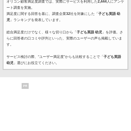
オリコン顧客満足度調査では、実際にサービスを利用した
2,444
人にアンケ
ート調査を実施。
満足度に関する回答を基に、調査企業
32
社を対象にした「
子ども英語 幼
児
」ランキングを発表しています。
総合満足度だけでなく、様々な切り口から「
子ども英語 幼児
」を評価。さ
らに回答者の口コミや評判といった、実際のユーザーの声も掲載していま
す。
サービス検討の際、“ユーザー満足度”からも比較することで「
子ども英語
幼児
」選びにお役立てください。
PR