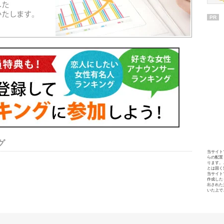
PR
グ
当サイト
らの配置
ります。
とは固く
当サイト
作成した
出された
いた上で