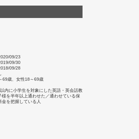
020/09/23
019/09/30
018/09/28
し
～69歳、女性18～69歳
年以内に小学生を対象にした英語・英会話教
子様を半年以上通わせた／通わせている保
料金を把握している人