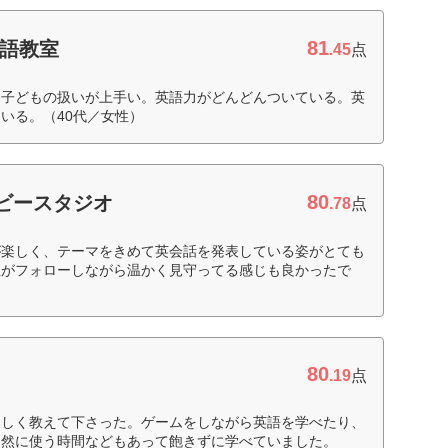
81
 英語教室
.45
点
。子どもの扱いが上手い。英語力がどんどんついている。英
いる。（40代／女性）
80
ビースタジオ
.78
点
が楽しく、テーマをきめて英会話を発表している姿がとても
生がフォローしながら温かく見守ってる感じも良かったで
80
.19
点
楽しく教えて下さった。ゲームをしながら英語を学べたり、
自然に使う時間などもあって飽きずに学べていました。