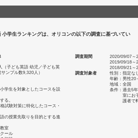
語 小学生ランキングは、オリコンの以下の調査に基づいてい
4
調査期間
2020/09/07～2
2019/09/18～2
60人（子ども英語 幼児／子ども英
2018/09/21～2
サンプル数9,320人）
調査対象者
性別：指定な
年齢：男性20
地域：全国
小学生を対象としたコースを設
条件：過去5
室にお
する。
護者で
の資格試験対策に特化したコース・
語の授業先取りを目的とする進
教室
クール