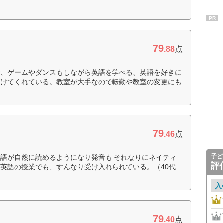
PR
79
.88
点
で、ゲームやダンスもしながら英語を学べる、英語を好きに
がけてくれている。教室が大手なので転勤や教室の変更にも
79
.46
点
子ど
語が自然に読めるようになり発音も それなりにネイティ
評
英語の授業でも、すんなり受け入れられている。（40代
入
79
.40
点