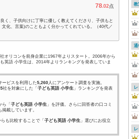
教
78
.02
点
も良く、子供向けに丁寧に優しく教えてくださり、子供もと
、文化、言葉)のこともよく分かってくれている。（40代／
通
オリコンを前身企業に1967年よりスタート。2006年から
も英語 小学生は、2014年よりランキングを発表していま
サービスを利用した
5,260
人にアンケート調査を実施。
レ
35
社を対象にした「
子ども英語 小学生
」ランキングを発表
から「
子ども英語 小学生
」を評価。さらに回答者の口コミ
も掲載しています。
からも比較することで「
子ども英語 小学生
」選びにお役立
レ