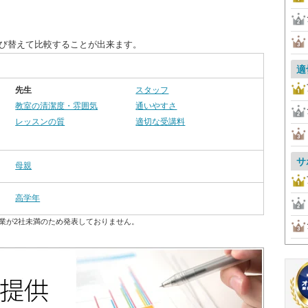
並び替えて比較することが出来ます。
適
先生
スタッフ
教室の清潔度・雰囲気
通いやすさ
レッスンの質
適切な受講料
サ
母親
高学年
業が2社未満のため発表しておりません。