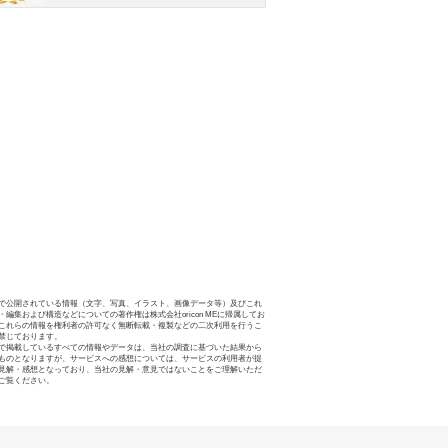
で公開されている情報（文字、写真、イラスト、画像データ等）及びこれ
・編集および構造などについての著作権は株式会社oricon MEに帰属してお
これらの情報を権利者の許可なく無断転載・複製などの二次利用を行うこ
禁じております。
で掲載しているすべての情報やデータは、当社の調査に基づいた結果から
ものとなりますが、サービスへの感想については、サービスの利用者が提
見解・感想となっており、当社の見解・意見ではないことをご理解いただ
ご覧ください。