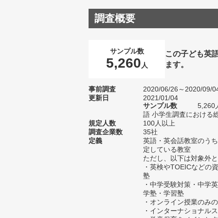
調査概要
サンプル数
この子ども英
5,260
ます。
人
事前調査
2020/06/26～2020/09/0
更新日
2021/01/04
サンプル数
5,2
語 小学生調査における総
規定人数
100人以上
調査企業数
35社
定義
英語・英会話教室のうち
定している教室
ただし、以下は対象外と
・英検やTOEICなど
塾
・中学受験対策・中学英
学塾・学習塾
・オンライン授業のみの
・インターナショナルス