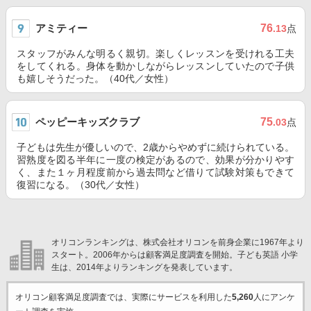
アミティー
76
.13
点
スタッフがみんな明るく親切。楽しくレッスンを受けれる工夫
をしてくれる。身体を動かしながらレッスンしていたので子供
も嬉しそうだった。（40代／女性）
ペッピーキッズクラブ
75
.03
点
子どもは先生が優しいので、2歳からやめずに続けられている。
習熟度を図る半年に一度の検定があるので、効果が分かりやす
く、また１ヶ月程度前から過去問など借りて試験対策もできて
復習になる。（30代／女性）
オリコンランキングは、株式会社オリコンを前身企業に1967年より
スタート。2006年からは顧客満足度調査を開始。子ども英語 小学
生は、2014年よりランキングを発表しています。
オリコン顧客満足度調査では、実際にサービスを利用した
5,260
人にアンケ