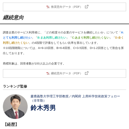
推奨意向データ（PDF）
継続意向
調査企業のサービス利用者に、「どの程度その企業のサービスを継続したいか」について「
A:
とても利用し続けたい
」「
B:まあ利用し続けたい
」「
C:あまり利用し続けたくない
」「
D:全く
利用し続けたくない
」の4段階で評価をしてもらい比率を算出しています。
※10段階聴取については、A=9-10回答、B=6-8回答、C=3-5回答、D=1-2回答として割合を算
出しております。
商標対象は、回答者数が100人以上の企業です。
継続意向データ（PDF）
ランキング監修
慶應義塾大学理工学部教授／内閣府 上席科学技術政策フェロー
（非常勤）
鈴木秀男
【経歴】