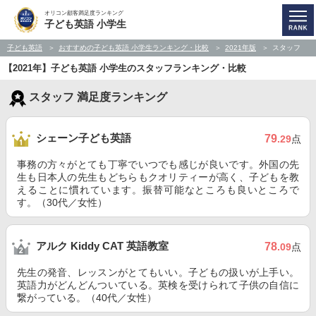
オリコン顧客満足度ランキング
子ども英語 小学生
子ども英語
おすすめの子ども英語 小学生ランキング・比較
2021年版
スタッフ
【2021年】子ども英語 小学生のスタッフランキング・比較
スタッフ 満足度ランキング
シェーン子ども英語
79
.29
点
事務の方々がとても丁寧でいつでも感じが良いです。外国の先
生も日本人の先生もどちらもクオリティーが高く、子どもを教
えることに慣れています。振替可能なところも良いところで
す。（30代／女性）
アルク Kiddy CAT 英語教室
78
.09
点
先生の発音、レッスンがとてもいい。子どもの扱いが上手い。
英語力がどんどんついている。英検を受けられて子供の自信に
繋がっている。（40代／女性）