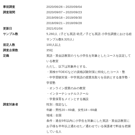
事前調査
2020/06/26～2020/09/04
調査期間
2020/09/07～2020/09/23
2019/09/18～2019/09/30
2018/09/21～2018/09/28
更新日
2021/01/04
サンプル数
5,260人（子ども英語 幼児／子ども英語 小学生調査における総
サンプル数9,320人）
規定人数
100人以上
調査企業数
35社
定義
英語・英会話教室のうち小学生を対象としたコースを設定して
いる教室
ただし、以下は対象外とする。
・英検やTOEICなどの資格試験対策に特化したコース・塾
・中学受験対策・中学英語の授業先取りを目的とする進学塾・
学習塾
・オンライン授業のみの教室
・インターナショナルスクール
・学童保育をメインとする施設
調査対象者
性別：指定なし
年齢：男性20～69歳、女性18～69歳
地域：全国
条件：過去5年以内に小学生を対象にした英語・英会話教室に
お子様を半年以上通わせた／通わせている保護者で料金を把握
している人