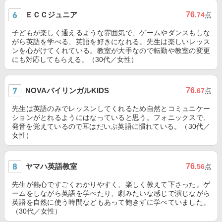
ＥＣＣジュニア
76
.74
点
子どもが楽しく通えるような雰囲気で、ゲームやダンスもしな
がら英語を学べる、英語を好きになれる。先生は楽しいレッス
ンを心がけてくれている。教室が大手なので転勤や教室の変更
にも対応してもらえる。（30代／女性）
NOVAバイリンガルKIDS
76
.67
点
先生は英語のみでレッスンしてくれるため自然とコミュニケー
ションがとれるようにはなっていると思う。フォニックスで、
発音を覚えているので耳はだいぶ英語に慣れている。（30代／
女性）
ヤマハ英語教室
76
.56
点
先生が熱心ですごくわかりやすく、楽しく教えて下さった。ゲ
ームをしながら英語を学べたり、劇みたいな感じで演じながら
英語を自然に使う時間などもあって飽きずに学べていました。
（30代／女性）