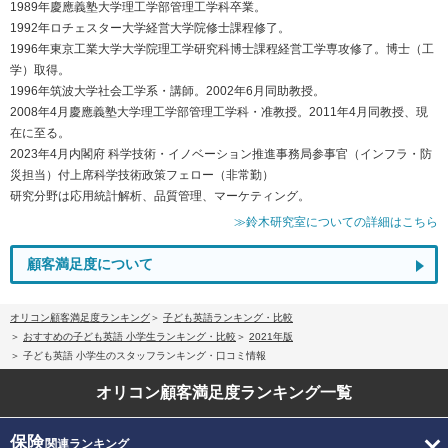
1989年慶應義塾大学理工学部管理工学科卒業。
1992年ロチェスター大学経営大学院修士課程修了。
1996年東京工業大学大学院理工学研究科博士課程経営工学専攻修了。博士（工
学）取得。
1996年筑波大学社会工学系・講師。2002年6月同助教授。
2008年4月慶應義塾大学理工学部管理工学科・准教授。2011年4月同教授、現
在に至る。
2023年4月内閣府 科学技術・イノベーション推進事務局参事官（インフラ・防
災担当）付上席科学技術政策フェロー（非常勤）
研究分野は応用統計解析、品質管理、マーケティング。
≫鈴木研究室についての詳細はこちら
顧客満足度について
オリコン顧客満足度ランキング
子ども英語ランキング・比較
おすすめの子ども英語 小学生ランキング・比較
2021年版
子ども英語 小学生のスタッフランキング・口コミ情報
オリコン顧客満足度
ランキング一覧
保険
関連ランキング