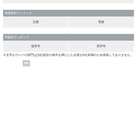
保護者別ランキング
父親
母親
学齢別ランキング
低学年
高学年
※文字がグレーの部門は当社規定の条件を満たした企業が2社未満のため発表しておりません。
PR