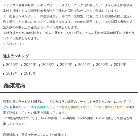
※オリコン顧客満足度ランキングは、データクリーニング（回収したデータから不正回答や異
常値を排除）および調査対象者条件から外れた回答を除外した上で作成しています。
※「総合ランキング」、「評価項目別」、部門の「業態別」においては有効回答者数が規定人
数を満たした企業のみランクイン対象となります。その他の部門においては有効回答者数が規
定人数の半数以上の企業がランクイン対象となります。
※総合得点が60.00点以上で、他人に薦めたくないと回答した人の割合が基準値以下の企業がラ
ンクイン対象となります。
≫ 詳細はこちら
過去ランキング
2025年
2024年
2023年
2022年
2021年
2020年
2019年
2017年
2016年
推奨意向
調査企業のサービス利用者に、「どの程度その企業のサービスを推奨したいか」について「
A:
とても薦めたい
」「
B:まあ薦めたい
」「
C:あまり薦めたくない
」「
D:全く薦めたくない
」の4段
階で評価をしてもらい比率を算出しています。
※10段階聴取については、A=9-10回答、B=6-8回答、C=3-5回答、D=1-2回答として割合を算
出しております。
商標対象は、回答者数が100人以上の企業です。