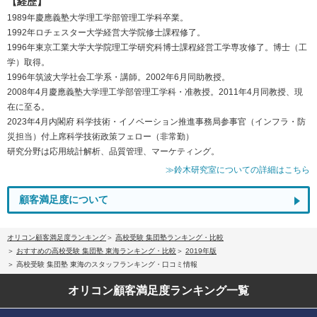
【経歴】
1989年慶應義塾大学理工学部管理工学科卒業。
1992年ロチェスター大学経営大学院修士課程修了。
1996年東京工業大学大学院理工学研究科博士課程経営工学専攻修了。博士（工
学）取得。
1996年筑波大学社会工学系・講師。2002年6月同助教授。
2008年4月慶應義塾大学理工学部管理工学科・准教授。2011年4月同教授、現
在に至る。
2023年4月内閣府 科学技術・イノベーション推進事務局参事官（インフラ・防
災担当）付上席科学技術政策フェロー（非常勤）
研究分野は応用統計解析、品質管理、マーケティング。
≫鈴木研究室についての詳細はこちら
顧客満足度について
オリコン顧客満足度ランキング
高校受験 集団塾ランキング・比較
おすすめの高校受験 集団塾 東海ランキング・比較
2019年版
高校受験 集団塾 東海のスタッフランキング・口コミ情報
オリコン顧客満足度
ランキング一覧