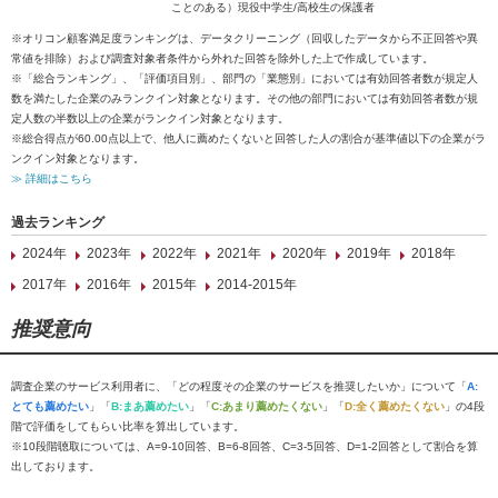
ことのある）現役中学生/高校生の保護者
※オリコン顧客満足度ランキングは、データクリーニング（回収したデータから不正回答や異
常値を排除）および調査対象者条件から外れた回答を除外した上で作成しています。
※「総合ランキング」、「評価項目別」、部門の「業態別」においては有効回答者数が規定人
数を満たした企業のみランクイン対象となります。その他の部門においては有効回答者数が規
定人数の半数以上の企業がランクイン対象となります。
※総合得点が60.00点以上で、他人に薦めたくないと回答した人の割合が基準値以下の企業がラ
ンクイン対象となります。
≫ 詳細はこちら
過去ランキング
2024年
2023年
2022年
2021年
2020年
2019年
2018年
2017年
2016年
2015年
2014-2015年
推奨意向
調査企業のサービス利用者に、「どの程度その企業のサービスを推奨したいか」について「
A:
とても薦めたい
」「
B:まあ薦めたい
」「
C:あまり薦めたくない
」「
D:全く薦めたくない
」の4段
階で評価をしてもらい比率を算出しています。
※10段階聴取については、A=9-10回答、B=6-8回答、C=3-5回答、D=1-2回答として割合を算
出しております。