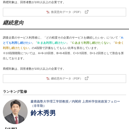
商標対象は、回答者数が100人以上の企業です。
推奨意向データ（PDF）
継続意向
調査企業のサービス利用者に、「どの程度その企業のサービスを継続したいか」について「
A:
とても利用し続けたい
」「
B:まあ利用し続けたい
」「
C:あまり利用し続けたくない
」「
D:全く
利用し続けたくない
」の4段階で評価をしてもらい比率を算出しています。
※10段階聴取については、A=9-10回答、B=6-8回答、C=3-5回答、D=1-2回答として割合を算
出しております。
商標対象は、回答者数が100人以上の企業です。
継続意向データ（PDF）
ランキング監修
慶應義塾大学理工学部教授／内閣府 上席科学技術政策フェロー
（非常勤）
鈴木秀男