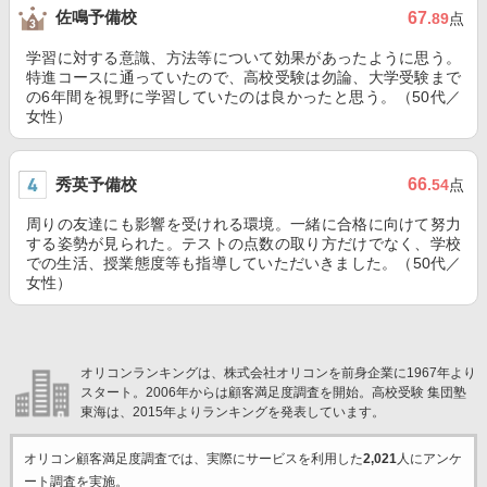
佐鳴予備校
67
.89
点
学習に対する意識、方法等について効果があったように思う。
特進コースに通っていたので、高校受験は勿論、大学受験まで
の6年間を視野に学習していたのは良かったと思う。（50代／
女性）
秀英予備校
66
.54
点
周りの友達にも影響を受けれる環境。一緒に合格に向けて努力
する姿勢が見られた。テストの点数の取り方だけでなく、学校
での生活、授業態度等も指導していただいきました。（50代／
女性）
オリコンランキングは、株式会社オリコンを前身企業に1967年より
スタート。2006年からは顧客満足度調査を開始。高校受験 集団塾
東海は、2015年よりランキングを発表しています。
オリコン顧客満足度調査では、実際にサービスを利用した
2,021
人にアンケ
ート調査を実施。