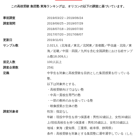
この高校受験 集団塾 東海ランキングは、オリコンの以下の調査に基づいています。
事前調査
2019/03/22～2019/06/24
調査期間
2019/06/25～2019/07/29
2018/07/18～2018/07/30
2017/07/20～2017/08/07
更新日
2019/11/01
サンプル数
2,021人（北海道／東北／北関東／首都圏／甲信越・北陸／東
海／近畿／中国・四国／九州を含む全国調査における総サンプ
ル数18,009人）
規定人数
100人以上
調査企業数
25社
定義
中学生を対象に高校受験を目的とした集団授業を行っている
塾。
以下は対象外とする。
・高校受験向けではない塾
・中高一貫校生専門の塾
・一部の教科のみを扱っている塾
・映像授業が主体の塾
調査対象者
性別：指定なし
年齢：現役中学生を持つ保護者：男性32歳以上、女性30歳以
上/現役高校生を持つ保護者：男性35歳以上、女性33歳以上
地域：東海（愛知県、三重県、岐阜県、静岡県）
条件：高校受験を対象とする集団塾に通年通学している（した