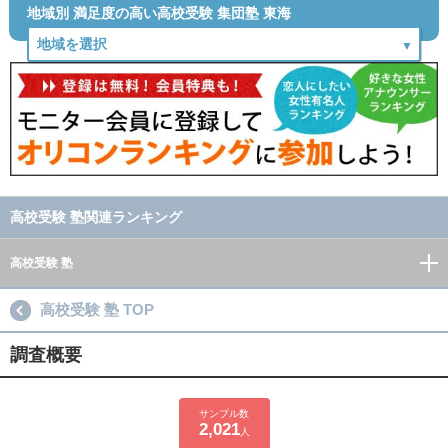
地域別 満足度の高い高校受験 集団塾 東海
高校受験 塾関連ランキング
高校受験 塾
高校受験 塾 TOP
調査概要
サンプル数
2,021
人