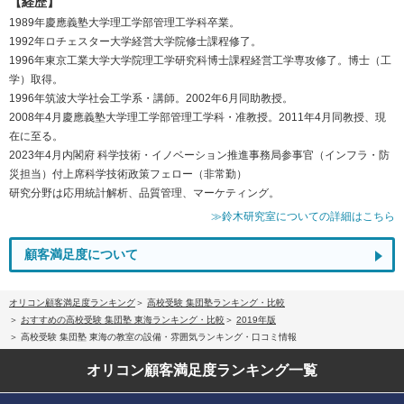
【経歴】
1989年慶應義塾大学理工学部管理工学科卒業。
1992年ロチェスター大学経営大学院修士課程修了。
1996年東京工業大学大学院理工学研究科博士課程経営工学専攻修了。博士（工
学）取得。
1996年筑波大学社会工学系・講師。2002年6月同助教授。
2008年4月慶應義塾大学理工学部管理工学科・准教授。2011年4月同教授、現
在に至る。
2023年4月内閣府 科学技術・イノベーション推進事務局参事官（インフラ・防
災担当）付上席科学技術政策フェロー（非常勤）
研究分野は応用統計解析、品質管理、マーケティング。
≫鈴木研究室についての詳細はこちら
顧客満足度について
オリコン顧客満足度ランキング
高校受験 集団塾ランキング・比較
おすすめの高校受験 集団塾 東海ランキング・比較
2019年版
高校受験 集団塾 東海の教室の設備・雰囲気ランキング・口コミ情報
オリコン顧客満足度
ランキング一覧