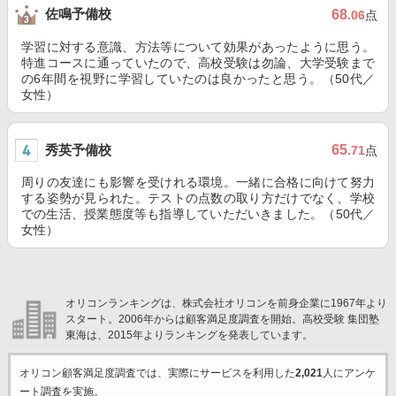
佐鳴予備校
68
.06
点
学習に対する意識、方法等について効果があったように思う。
特進コースに通っていたので、高校受験は勿論、大学受験まで
の6年間を視野に学習していたのは良かったと思う。（50代／
女性）
秀英予備校
65
.71
点
周りの友達にも影響を受けれる環境。一緒に合格に向けて努力
する姿勢が見られた。テストの点数の取り方だけでなく、学校
での生活、授業態度等も指導していただいきました。（50代／
女性）
オリコンランキングは、株式会社オリコンを前身企業に1967年より
スタート。2006年からは顧客満足度調査を開始。高校受験 集団塾
東海は、2015年よりランキングを発表しています。
オリコン顧客満足度調査では、実際にサービスを利用した
2,021
人にアンケ
ート調査を実施。