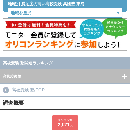
地域別 満足度の高い高校受験 集団塾 東海
高校受験 塾関連ランキング
高校受験 塾
高校受験 塾 TOP
調査概要
サンプル数
2,021
人