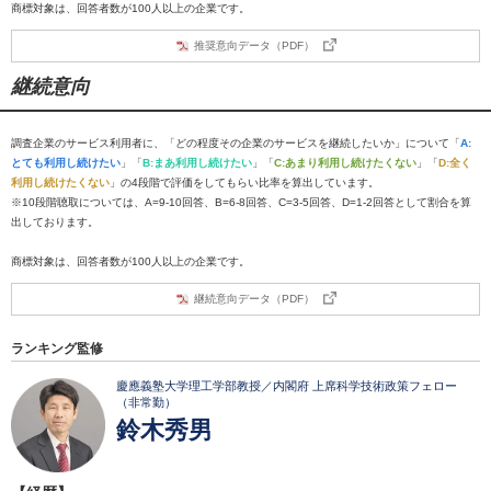
商標対象は、回答者数が100人以上の企業です。
推奨意向データ（PDF）
継続意向
調査企業のサービス利用者に、「どの程度その企業のサービスを継続したいか」について「
A:
とても利用し続けたい
」「
B:まあ利用し続けたい
」「
C:あまり利用し続けたくない
」「
D:全く
利用し続けたくない
」の4段階で評価をしてもらい比率を算出しています。
※10段階聴取については、A=9-10回答、B=6-8回答、C=3-5回答、D=1-2回答として割合を算
出しております。
商標対象は、回答者数が100人以上の企業です。
継続意向データ（PDF）
ランキング監修
慶應義塾大学理工学部教授／内閣府 上席科学技術政策フェロー
（非常勤）
鈴木秀男