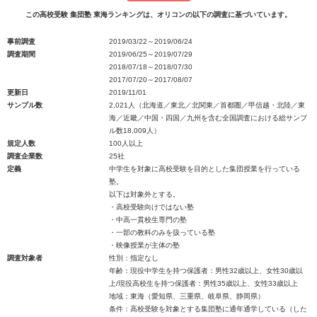
この高校受験 集団塾 東海ランキングは、オリコンの以下の調査に基づいています。
事前調査
2019/03/22～2019/06/24
調査期間
2019/06/25～2019/07/29
2018/07/18～2018/07/30
2017/07/20～2017/08/07
更新日
2019/11/01
サンプル数
2,021人（北海道／東北／北関東／首都圏／甲信越・北陸／東
海／近畿／中国・四国／九州を含む全国調査における総サンプ
ル数18,009人）
規定人数
100人以上
調査企業数
25社
定義
中学生を対象に高校受験を目的とした集団授業を行っている
塾。
以下は対象外とする。
・高校受験向けではない塾
・中高一貫校生専門の塾
・一部の教科のみを扱っている塾
・映像授業が主体の塾
調査対象者
性別：指定なし
年齢：現役中学生を持つ保護者：男性32歳以上、女性30歳以
上/現役高校生を持つ保護者：男性35歳以上、女性33歳以上
地域：東海（愛知県、三重県、岐阜県、静岡県）
条件：高校受験を対象とする集団塾に通年通学している（した