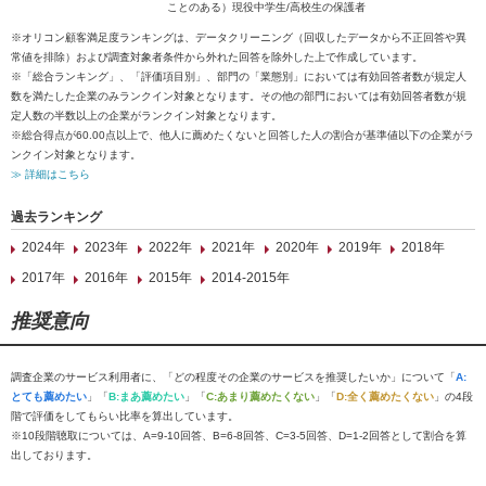
ことのある）現役中学生/高校生の保護者
※オリコン顧客満足度ランキングは、データクリーニング（回収したデータから不正回答や異
常値を排除）および調査対象者条件から外れた回答を除外した上で作成しています。
※「総合ランキング」、「評価項目別」、部門の「業態別」においては有効回答者数が規定人
数を満たした企業のみランクイン対象となります。その他の部門においては有効回答者数が規
定人数の半数以上の企業がランクイン対象となります。
※総合得点が60.00点以上で、他人に薦めたくないと回答した人の割合が基準値以下の企業がラ
ンクイン対象となります。
≫ 詳細はこちら
過去ランキング
2024年
2023年
2022年
2021年
2020年
2019年
2018年
2017年
2016年
2015年
2014-2015年
推奨意向
調査企業のサービス利用者に、「どの程度その企業のサービスを推奨したいか」について「
A:
とても薦めたい
」「
B:まあ薦めたい
」「
C:あまり薦めたくない
」「
D:全く薦めたくない
」の4段
階で評価をしてもらい比率を算出しています。
※10段階聴取については、A=9-10回答、B=6-8回答、C=3-5回答、D=1-2回答として割合を算
出しております。