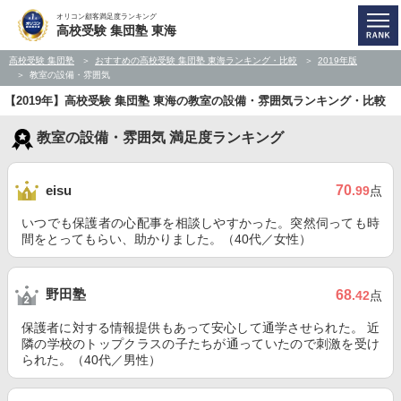
オリコン顧客満足度ランキング
高校受験 集団塾 東海
高校受験 集団塾
おすすめの高校受験 集団塾 東海ランキング・比較
2019年版
教室の設備・雰囲気
【2019年】高校受験 集団塾 東海の教室の設備・雰囲気ランキング・比較
教室の設備・雰囲気 満足度ランキング
70
eisu
.99
点
いつでも保護者の心配事を相談しやすかった。突然伺っても時
間をとってもらい、助かりました。（40代／女性）
野田塾
68
.42
点
保護者に対する情報提供もあって安心して通学させられた。 近
隣の学校のトップクラスの子たちが通っていたので刺激を受け
られた。（40代／男性）