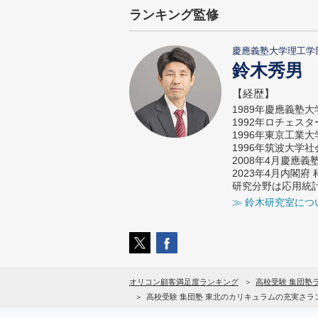
ランキング監修
慶應義塾大学理工学
鈴木秀男
【経歴】
1989年慶應義塾
1992年ロチェス
1996年東京工業
1996年筑波大学
2008年4月慶應
2023年4月内閣
研究分野は応用統
≫ 鈴木研究室につ
オリコン顧客満足度ランキング
高校受験 集団塾
高校受験 集団塾 東北のカリキュラムの充実さラ