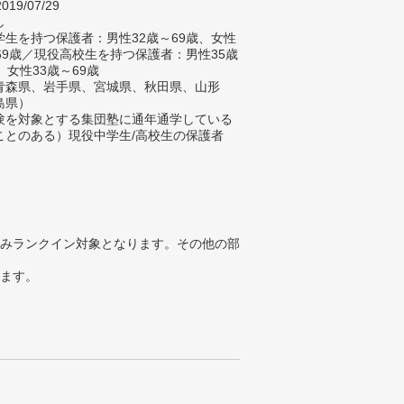
019/07/29
し
生を持つ保護者：男性32歳～69歳、女性
～69歳／現役高校生を持つ保護者：男性35歳
、女性33歳～69歳
青森県、岩手県、宮城県、秋田県、山形
島県）
験を対象とする集団塾に通年通学している
ことのある）現役中学生/高校生の保護者
みランクイン対象となります。その他の部
ります。