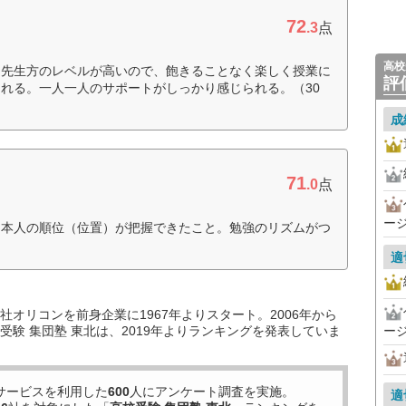
72
.3
点
高校
。先生方のレベルが高いので、飽きることなく楽しく授業に
評
れる。一人一人のサポートがしっかり感じられる。（30
成
71
.0
点
ー
、本人の順位（位置）が把握できたこと。勉強のリズムがつ
適
オリコンを前身企業に1967年よりスタート。2006年から
験 集団塾 東北は、2019年よりランキングを発表していま
ー
サービスを利用した
600
人にアンケート調査を実施。
適