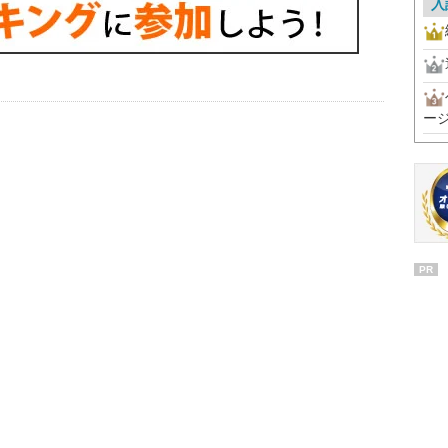
入
ー
PR