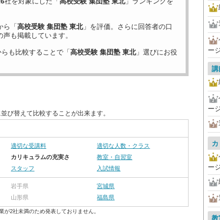
16
社を対象にした「
高校受験 集団塾 東北
」ランキングを
から「
高校受験 集団塾 東北
」を評価。さらに回答者の口
の声も掲載しています。
ー
からも比較することで「
高校受験 集団塾 東北
」選びにお役
講
ー
に並び替えて比較することが出来ます。
カ
適切な受講料
適切な人数・クラス
カリキュラムの充実さ
教室・自習室
ー
スタッフ
入試情報
岩手県
宮城県
山形県
福島県
業が2社未満のため発表しておりません。
教