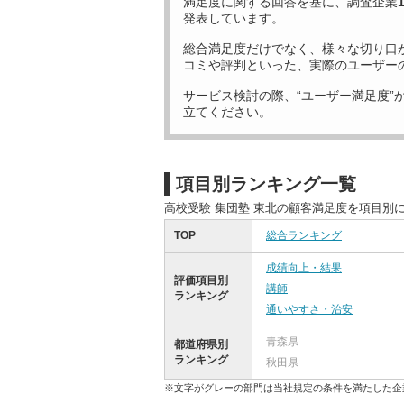
満足度に関する回答を基に、調査企業
発表しています。
総合満足度だけでなく、様々な切り口
コミや評判といった、実際のユーザー
サービス検討の際、“ユーザー満足度”
立てください。
項目別ランキング一覧
高校受験 集団塾 東北の顧客満足度を項目別
TOP
総合ランキング
成績向上・結果
評価項目別
講師
ランキング
通いやすさ・治安
青森県
都道府県別
ランキング
秋田県
※文字がグレーの部門は当社規定の条件を満たした企