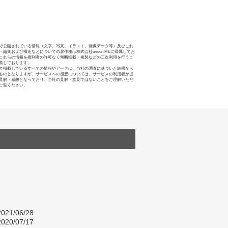
で公開されている情報（文字、写真、イラスト、画像データ等）及びこれ
・編集および構造などについての著作権は株式会社oricon MEに帰属してお
これらの情報を権利者の許可なく無断転載・複製などの二次利用を行うこ
禁じております。
で掲載しているすべての情報やデータは、当社の調査に基づいた結果から
ものとなりますが、サービスへの感想については、サービスの利用者が提
見解・感想となっており、当社の見解・意見ではないことをご理解いただ
ご覧ください。
021/06/28
020/07/17