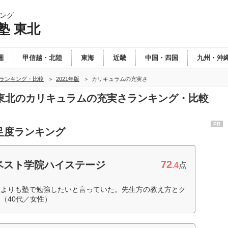
ング
塾 東北
圏
甲信越・北陸
東海
近畿
中国・四国
九州・沖
北ランキング・比較
2021年版
カリキュラムの充実さ
塾 東北のカリキュラムの充実さランキング・比較
PR
足度ランキング
72
ベスト学院ハイステージ
.4
点
校よりも塾で勉強したいと言っていた。先生方の教え方とク
（40代／女性）