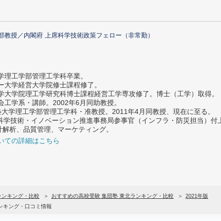
部教授／内閣府 上席科学技術政策フェロー（非常勤）
大学理工学部管理工学科卒業。
ター大学経営大学院修士課程修了。
大学大学院理工学研究科博士課程経営工学専攻修了。博士（工学）取得。
社会工学系・講師。2002年6月同助教授。
義塾大学理工学部管理工学科・准教授。2011年4月同教授、現在に至る。
府 科学技術・イノベーション推進事務局参事官（インフラ・防災担当）
計解析、品質管理、マーケティング。
いての詳細はこちら
ランキング・比較
おすすめの高校受験 集団塾 東北ランキング・比較
2021年版
ンキング・口コミ情報