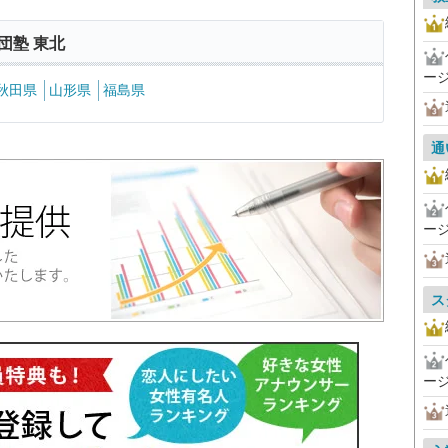
団塾 東北
ー
秋田県
山形県
福島県
通
ー
ス
ー