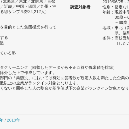
人（北海道／東北／北関東／首都
2019/06/25～2
／近畿／中国・四国／九州・沖
調査対象者
性別：指定な
総サンプル数24,212人）
年齢：現役中学
30歳
～69歳
を目的とした集団授業を行って
地域：東北（
県、福
する
条件：高校受
い塾
（した
っている塾
タクリーニング（回収したデータから不正回答や異常値を排除）
除外した上で作成しています。
部門の「業態別」においては有効回答者数が規定人数を満たした企業の
数以上の企業がランクイン対象となります。
めたくないと回答した人の割合が基準値以下の企業がランクイン対象とな
0年
/
2019年