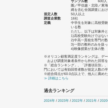
サンプル数
600
圏／甲信越・北陸／東海
縄を含む全国調査における
規定人数
50人以上
調査企業数
16社
定義
中学生を対象に高校受験
いる塾
ただし、以下は対象外と
1)高校受験向けではな
2)中高一貫校生専門の塾
3)一部の教科のみを扱
4)映像授業が主体の塾
※オリコン顧客満足度ランキングは、デー
および調査対象者条件から外れた回答を
※「総合ランキング」、「評価項目別」、
門においては有効回答者数が規定人数の半
※総合得点が60.0点以上で、他人に薦
≫ 詳細はこちら
過去ランキング
2024年
/
2023年
/
2022年
/
2021年
/
202