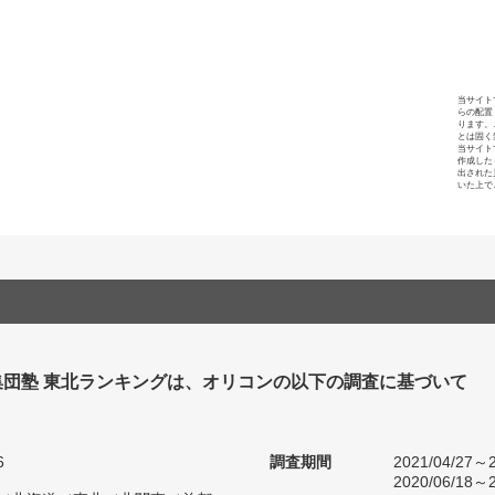
当サイト
らの配置
ります。
とは固く
当サイト
作成した
出された
いた上で
集団塾 東北ランキングは、オリコンの以下の調査に基づいて
6
調査期間
2021/04/27～2
2020/06/18～2