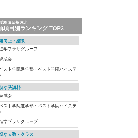
受験 集団塾 東北
価項目別ランキング TOP3
績向上・結果
進学プラザグループ
練成会
ベスト学院進学塾・ベスト学院ハイステ
ジ
切な受講料
練成会
ベスト学院進学塾・ベスト学院ハイステ
ジ
進学プラザグループ
切な人数・クラス