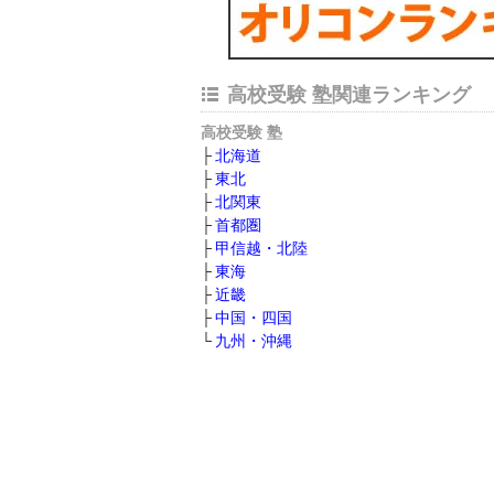
高校受験 塾関連ランキング
高校受験 塾
北海道
東北
北関東
首都圏
甲信越・北陸
東海
近畿
中国・四国
九州・沖縄