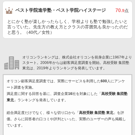
ベスト学院進学塾・ベスト学院ハイステージ
70
.9
点
とにかく塾が楽しかったらしく、学校よりも塾で勉強したいと
言っていた。先生方の教え方とクラスの雰囲気も良かったのだ
と思う。（40代／女性）
オリコンランキングは、株式会社オリコンを前身企業に1967年より
スタート。2006年からは顧客満足度調査を開始。高校受験 集団塾
東北は、2019年よりランキングを発表しています。
オリコン顧客満足度調査では、実際にサービスを利用した
600
人にアンケ
ート調査を実施。
満足度に関する回答を基に、調査企業
16
社を対象にした「
高校受験 集団塾
東北
」ランキングを発表しています。
総合満足度だけでなく、様々な切り口から「
高校受験 集団塾 東北
」を評
価。さらに回答者の口コミや評判といった、実際のユーザーの声も掲載し
ています。