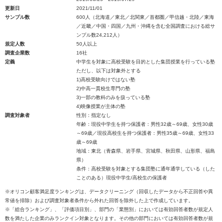
更新日
2021/11/01
サンプル数
600人（北海道／東北／北関東／首都圏／甲信越・北陸／東海
／近畿／中国・四国／九州・沖縄を含む全国調査における総サ
ンプル数24,212人）
規定人数
50人以上
調査企業数
16社
定義
中学生を対象に高校受験を目的とした集団授業を行っている塾
ただし、以下は対象外とする
1)高校受験向けではない塾
2)中高一貫校生専門の塾
3)一部の教科のみを扱っている塾
4)映像授業が主体の塾
調査対象者
性別：指定なし
年齢：現役中学生を持つ保護者：男性32歳～69歳、女性30歳
～69歳／現役高校生を持つ保護者：男性35歳～69歳、女性33
歳～69歳
地域：東北（青森県、岩手県、宮城県、秋田県、山形県、福島
県）
条件：高校受験を対象とする集団塾に通年通学している（した
ことのある）現役中学生/高校生の保護者
※オリコン顧客満足度ランキングは、データクリーニング（回収したデータから不正回答や異
常値を排除）および調査対象者条件から外れた回答を除外した上で作成しています。
※「総合ランキング」、「評価項目別」、部門の「業態別」においては有効回答者数が規定人
数を満たした企業のみランクイン対象となります。その他の部門においては有効回答者数が規