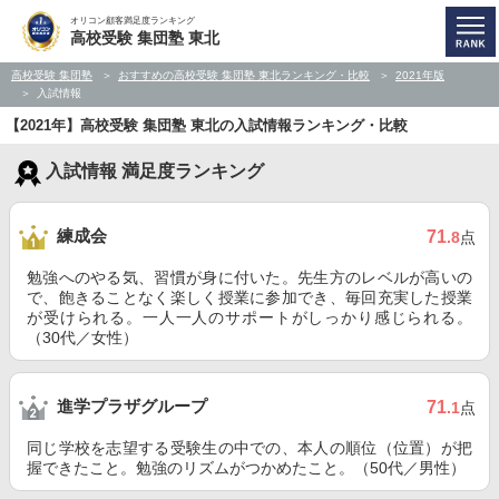
オリコン顧客満足度ランキング
高校受験 集団塾 東北
高校受験 集団塾
おすすめの高校受験 集団塾 東北ランキング・比較
2021年版
入試情報
【2021年】高校受験 集団塾 東北の入試情報ランキング・比較
入試情報 満足度ランキング
練成会
71
.8
点
勉強へのやる気、習慣が身に付いた。先生方のレベルが高いの
で、飽きることなく楽しく授業に参加でき、毎回充実した授業
が受けられる。一人一人のサポートがしっかり感じられる。
（30代／女性）
進学プラザグループ
71
.1
点
同じ学校を志望する受験生の中での、本人の順位（位置）が把
握できたこと。勉強のリズムがつかめたこと。（50代／男性）