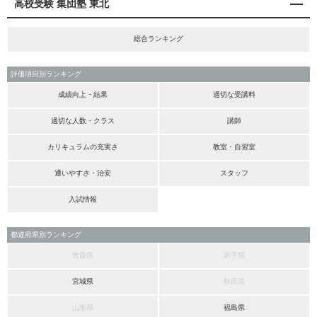
高校受験 集団塾 東北
総合ランキング
評価項目別ランキング
成績向上・結果
適切な受講料
適切な人数・クラス
講師
カリキュラムの充実さ
教室・自習室
通いやすさ・治安
スタッフ
入試情報
都道府県別ランキング
青森県
岩手県
宮城県
秋田県
山形県
福島県