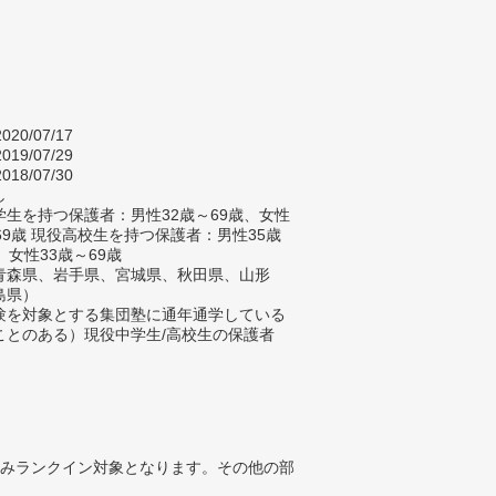
020/07/17
019/07/29
018/07/30
し
生を持つ保護者：男性32歳～69歳、女性
69歳 現役高校生を持つ保護者：男性35歳
、女性33歳～69歳
青森県、岩手県、宮城県、秋田県、山形
島県）
験を対象とする集団塾に通年通学している
ことのある）現役中学生/高校生の保護者
みランクイン対象となります。その他の部