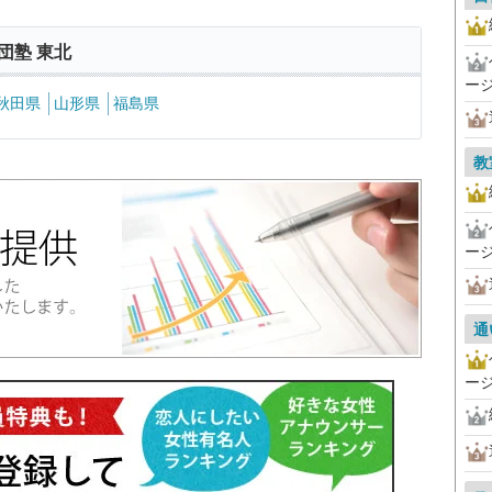
団塾 東北
ー
秋田県
山形県
福島県
教
ー
通
ー