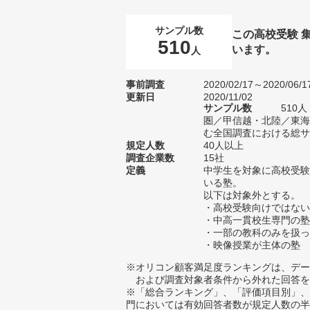
サンプル数
この高校受験 
510
います。
人
事前調査
2020/02/17～2020/06/1
更新日
2020/11/02
サンプル数
510
圏／甲信越・北陸／東海
む全国調査における総サン
規定人数
40人以上
調査企業数
15社
定義
中学生を対象に高校受験
いる塾。
以下は対象外とする。
・高校受験向けではない
・中高一貫校生専門の塾
・一部の教科のみを扱っ
・映像授業が主体の塾
※オリコン顧客満足度ランキングは、デー
および調査対象者条件から外れた回答を
※「総合ランキング」、「評価項目別」、
門においては有効回答者数が規定人数の半