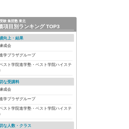
受験 集団塾 東北
価項目別ランキング TOP3
績向上・結果
練成会
進学プラザグループ
ベスト学院進学塾・ベスト学院ハイステ
ジ
切な受講料
練成会
進学プラザグループ
ベスト学院進学塾・ベスト学院ハイステ
ジ
切な人数・クラス