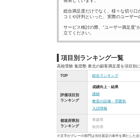
発表しています。
総合満足度だけでなく、様々な切り口
コミや評判といった、実際のユーザー
サービス検討の際、“ユーザー満足度”
立てください。
項目別ランキング一覧
高校受験 集団塾 東北の顧客満足度を項目別
TOP
総合ランキング
成績向上・結果
講師
評価項目別
ランキング
教室の設備・雰囲気
入試情報
青森県
都道府県別
ランキング
秋田県
※文字がグレーの部門は当社規定の条件を満たした企