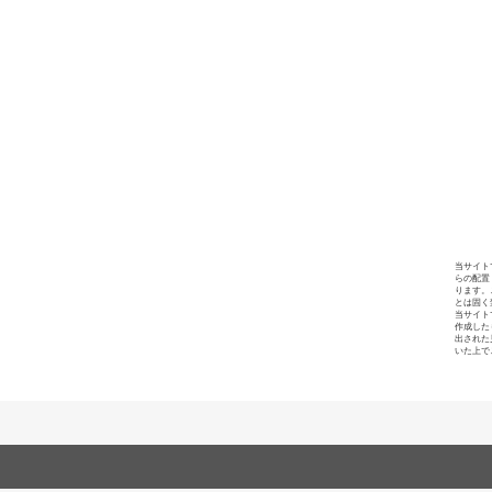
当サイト
らの配置
ります。
とは固く
当サイト
作成した
出された
いた上で