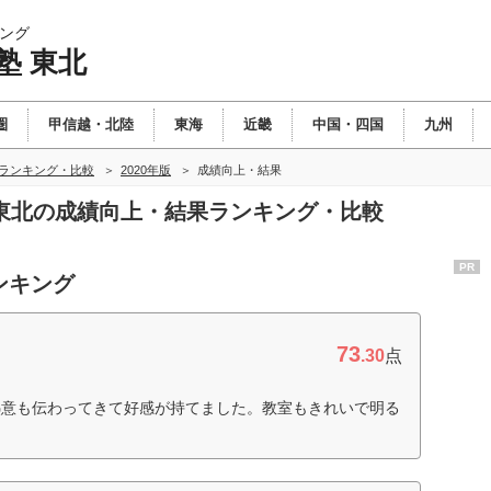
ング
塾 東北
圏
甲信越・北陸
東海
近畿
中国・四国
九州
北ランキング・比較
2020年版
成績向上・結果
塾 東北の成績向上・結果ランキング・比較
PR
ンキング
73
.30
点
熱意も伝わってきて好感が持てました。教室もきれいで明る