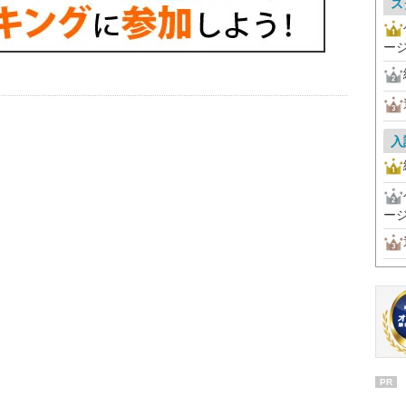
ス
ー
入
ー
PR