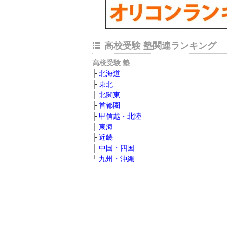
高校受験 塾関連ランキング
高校受験 塾
北海道
東北
北関東
首都圏
甲信越・北陸
東海
近畿
中国・四国
九州・沖縄