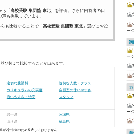
から「
高校受験 集団塾 東北
」を評価。さらに回答者の口
の声も掲載しています。
からも比較することで「
高校受験 集団塾 東北
」選びにお役
ー
講
ー
に並び替えて比較することが出来ます。
適切な受講料
適切な人数・クラス
カ
カリキュラムの充実度
自習室の使いやすさ
通いやすさ・治安
スタッフ
ー
岩手県
宮城県
山形県
福島県
業が2社未満のため発表しておりません。
自