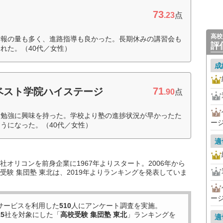
73
.23
点
高校
情報の量も多く、進路指導も良かった。長期休みの講習会も
評
れた。（40代／女性）
成
71
ベスト学院ハイステージ
.90
点
し勉強に興味を持った。学校より塾の進捗状況が早かったた
ー
うになった。（40代／女性）
適
オリコンを前身企業に1967年よりスタート。2006年から
験 集団塾 東北は、2019年よりランキングを発表していま
ー
サービスを利用した
510
人にアンケート調査を実施。
15
社を対象にした「
高校受験 集団塾 東北
」ランキングを
適