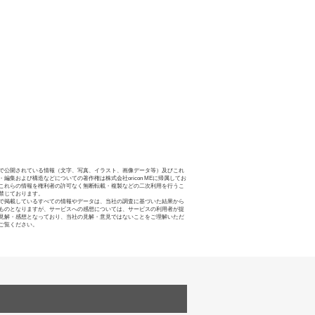
で公開されている情報（文字、写真、イラスト、画像データ等）及びこれ
・編集および構造などについての著作権は株式会社oricon MEに帰属してお
これらの情報を権利者の許可なく無断転載・複製などの二次利用を行うこ
禁じております。
で掲載しているすべての情報やデータは、当社の調査に基づいた結果から
ものとなりますが、サービスへの感想については、サービスの利用者が提
見解・感想となっており、当社の見解・意見ではないことをご理解いただ
ご覧ください。