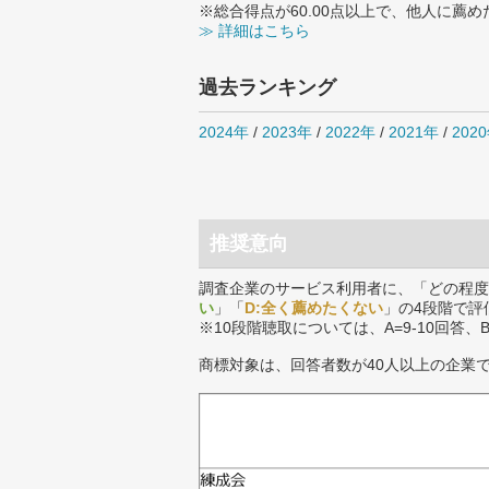
※総合得点が60.00点以上で、他人に
≫ 詳細はこちら
過去ランキング
2024年
/
2023年
/
2022年
/
2021年
/
202
推奨意向
調査企業のサービス利用者に、「どの程度
い
」「
D:全く薦めたくない
」の4段階で評
※10段階聴取については、A=9-10回答、
商標対象は、回答者数が40人以上の企業