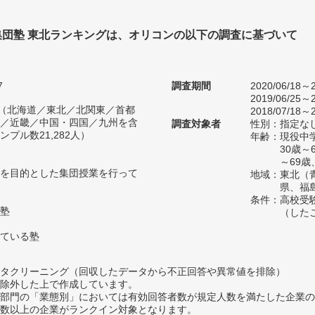
集団塾 東北ランキングは、オリコンの以下の調査に基づいて
7
調査期間
2020/06/18～2
2019/06/25～2
人（北海道／東北／北関東／首都
2018/07/18～2
／近畿／中国・四国／九州を含
調査対象者
性別：指定な
プル数21,282人）
年齢：現役中学
30歳～
～69歳
を目的とした集団授業を行って
地域：東北（
県、福
条件：高校受
塾
（した
ている塾
タクリーニング（回収したデータから不正回答や異常値を排除）
除外した上で作成しています。
部門の「業態別」においては有効回答者数が規定人数を満たした企業の
数以上の企業がランクイン対象となります。