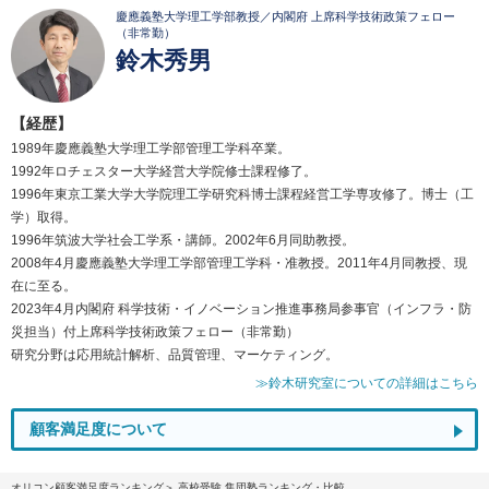
慶應義塾大学理工学部教授／内閣府 上席科学技術政策フェロー
（非常勤）
鈴木秀男
【経歴】
1989年慶應義塾大学理工学部管理工学科卒業。
1992年ロチェスター大学経営大学院修士課程修了。
1996年東京工業大学大学院理工学研究科博士課程経営工学専攻修了。博士（工
学）取得。
1996年筑波大学社会工学系・講師。2002年6月同助教授。
2008年4月慶應義塾大学理工学部管理工学科・准教授。2011年4月同教授、現
在に至る。
2023年4月内閣府 科学技術・イノベーション推進事務局参事官（インフラ・防
災担当）付上席科学技術政策フェロー（非常勤）
研究分野は応用統計解析、品質管理、マーケティング。
≫鈴木研究室についての詳細はこちら
顧客満足度について
オリコン顧客満足度ランキング
高校受験 集団塾ランキング・比較