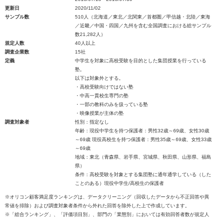
更新日
2020/11/02
サンプル数
510人（北海道／東北／北関東／首都圏／甲信越・北陸／東海
／近畿／中国・四国／九州を含む全国調査における総サンプル
数21,282人）
規定人数
40人以上
調査企業数
15社
定義
中学生を対象に高校受験を目的とした集団授業を行っている
塾。
以下は対象外とする。
・高校受験向けではない塾
・中高一貫校生専門の塾
・一部の教科のみを扱っている塾
・映像授業が主体の塾
調査対象者
性別：指定なし
年齢：現役中学生を持つ保護者：男性32歳～69歳、女性30歳
～69歳 現役高校生を持つ保護者：男性35歳～69歳、女性33歳
～69歳
地域：東北（青森県、岩手県、宮城県、秋田県、山形県、福島
県）
条件：高校受験を対象とする集団塾に通年通学している（した
ことのある）現役中学生/高校生の保護者
※オリコン顧客満足度ランキングは、データクリーニング（回収したデータから不正回答や異
常値を排除）および調査対象者条件から外れた回答を除外した上で作成しています。
※「総合ランキング」、「評価項目別」、部門の「業態別」においては有効回答者数が規定人