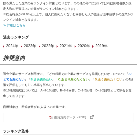
数を満たした企業のみランクイン対象となります。その他の部門においては有効回答者数が規
定人数の半数以上の企業がランクイン対象となります。
※総合得点が60.00点以上で、他人に薦めたくないと回答した人の割合が基準値以下の企業がラ
ンクイン対象となります。
≫ 詳細はこちら
過去ランキング
2024年
2023年
2022年
2021年
2020年
2019年
推奨意向
調査企業のサービス利用者に、「どの程度その企業のサービスを推奨したいか」について「
A:
とても薦めたい
」「
B:まあ薦めたい
」「
C:あまり薦めたくない
」「
D:全く薦めたくない
」の4段
階で評価をしてもらい比率を算出しています。
※10段階聴取については、A=9-10回答、B=6-8回答、C=3-5回答、D=1-2回答として割合を算
出しております。
商標対象は、回答者数が40人以上の企業です。
推奨意向データ（PDF）
ランキング監修