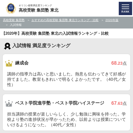
オリコン顧客満足度ランキング
高校受験 集団塾 東北
高校受験 集団塾
おすすめの高校受験 集団塾 東北ランキング・比較
2020年版
入試情報
【2020年】高校受験 集団塾 東北の入試情報ランキング・比較
入試情報 満足度ランキング
練成会
68
.23
点
講師の指導力は高いと思いました。熱意も伝わってきて好感が
持てました。教室もきれいで明るくよかったです。（40代／女
性）
ベスト学院進学塾・ベスト学院ハイステージ
67
.63
点
担当講師の授業が楽しいらしく、少し勉強に興味を持った。学
校より塾の進捗状況が早かったため、以前よりは授業について
いけるようになった。（40代／女性）