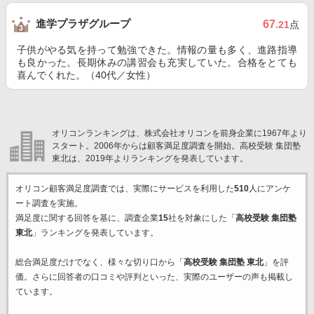
進学プラザグループ
67
.21
点
子供がやる気を持って勉強できた。情報の量も多く、進路指導
も良かった。長期休みの講習会も充実していた。合格をとても
喜んでくれた。（40代／女性）
オリコンランキングは、株式会社オリコンを前身企業に1967年より
スタート。2006年からは顧客満足度調査を開始。高校受験 集団塾
東北は、2019年よりランキングを発表しています。
オリコン顧客満足度調査では、実際にサービスを利用した
510
人にアンケ
ート調査を実施。
満足度に関する回答を基に、調査企業
15
社を対象にした「
高校受験 集団塾
東北
」ランキングを発表しています。
総合満足度だけでなく、様々な切り口から「
高校受験 集団塾 東北
」を評
価。さらに回答者の口コミや評判といった、実際のユーザーの声も掲載し
ています。