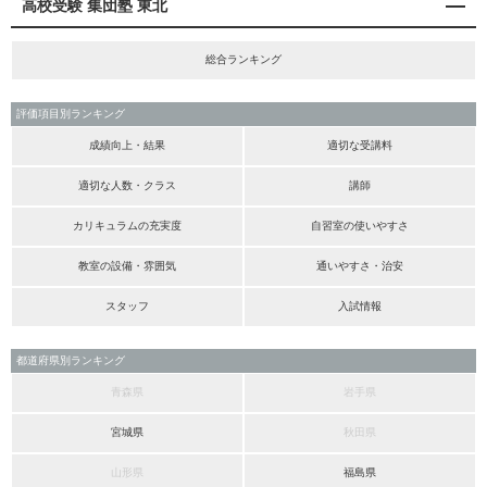
高校受験 集団塾 東北
総合ランキング
評価項目別ランキング
成績向上・結果
適切な受講料
適切な人数・クラス
講師
カリキュラムの充実度
自習室の使いやすさ
教室の設備・雰囲気
通いやすさ・治安
スタッフ
入試情報
都道府県別ランキング
青森県
岩手県
宮城県
秋田県
山形県
福島県