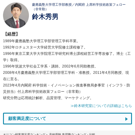
慶應義塾大学理工学部教授／内閣府 上席科学技術政策フェロー
（非常勤）
鈴木秀男
【経歴】
1989年慶應義塾大学理工学部管理工学科卒業。
1992年ロチェスター大学経営大学院修士課程修了。
1996年東京工業大学大学院理工学研究科博士課程経営工学専攻修了。博士（工
学）取得。
1996年筑波大学社会工学系・講師。2002年6月同助教授。
2008年4月慶應義塾大学理工学部管理工学科・准教授。2011年4月同教授、現
在に至る。
2023年4月内閣府 科学技術・イノベーション推進事務局参事官（インフラ・防
災担当）付上席科学技術政策フェロー（非常勤）
研究分野は応用統計解析、品質管理、マーケティング。
≫鈴木研究室についての詳細はこちら
顧客満足度について
オリコン顧客満足度ランキング
高校受験 集団塾ランキング・比較