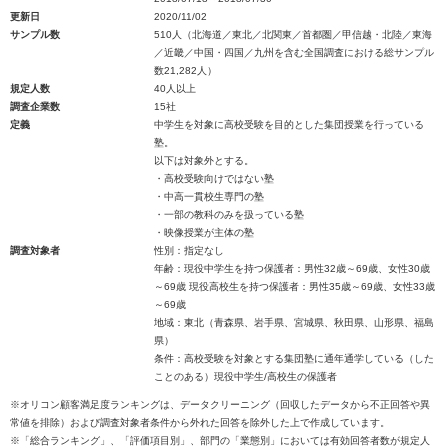
更新日
2020/11/02
サンプル数
510人（北海道／東北／北関東／首都圏／甲信越・北陸／東海
／近畿／中国・四国／九州を含む全国調査における総サンプル
数21,282人）
規定人数
40人以上
調査企業数
15社
定義
中学生を対象に高校受験を目的とした集団授業を行っている
塾。
以下は対象外とする。
・高校受験向けではない塾
・中高一貫校生専門の塾
・一部の教科のみを扱っている塾
・映像授業が主体の塾
調査対象者
性別：指定なし
年齢：現役中学生を持つ保護者：男性32歳～69歳、女性30歳
～69歳 現役高校生を持つ保護者：男性35歳～69歳、女性33歳
～69歳
地域：東北（青森県、岩手県、宮城県、秋田県、山形県、福島
県）
条件：高校受験を対象とする集団塾に通年通学している（した
ことのある）現役中学生/高校生の保護者
※オリコン顧客満足度ランキングは、データクリーニング（回収したデータから不正回答や異
常値を排除）および調査対象者条件から外れた回答を除外した上で作成しています。
※「総合ランキング」、「評価項目別」、部門の「業態別」においては有効回答者数が規定人