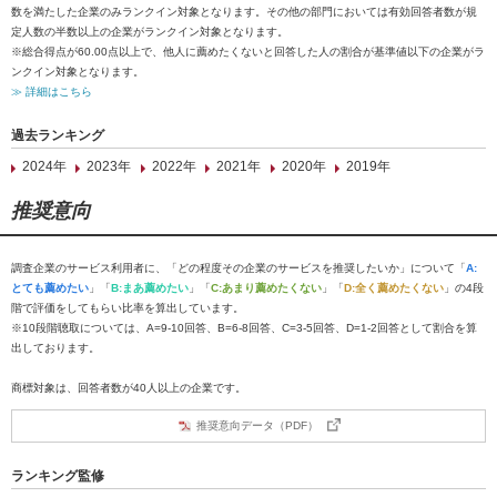
数を満たした企業のみランクイン対象となります。その他の部門においては有効回答者数が規
定人数の半数以上の企業がランクイン対象となります。
※総合得点が60.00点以上で、他人に薦めたくないと回答した人の割合が基準値以下の企業がラ
ンクイン対象となります。
≫ 詳細はこちら
過去ランキング
2024年
2023年
2022年
2021年
2020年
2019年
推奨意向
調査企業のサービス利用者に、「どの程度その企業のサービスを推奨したいか」について「
A:
とても薦めたい
」「
B:まあ薦めたい
」「
C:あまり薦めたくない
」「
D:全く薦めたくない
」の4段
階で評価をしてもらい比率を算出しています。
※10段階聴取については、A=9-10回答、B=6-8回答、C=3-5回答、D=1-2回答として割合を算
出しております。
商標対象は、回答者数が40人以上の企業です。
推奨意向データ（PDF）
ランキング監修