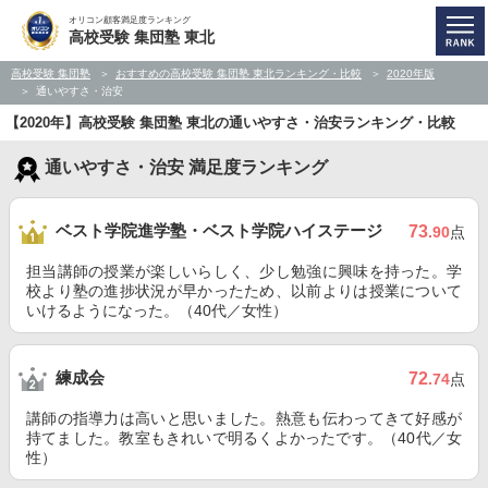
オリコン顧客満足度ランキング
高校受験 集団塾 東北
高校受験 集団塾
おすすめの高校受験 集団塾 東北ランキング・比較
2020年版
通いやすさ・治安
【2020年】高校受験 集団塾 東北の通いやすさ・治安ランキング・比較
通いやすさ・治安 満足度ランキング
ベスト学院進学塾・ベスト学院ハイステージ
73
.90
点
担当講師の授業が楽しいらしく、少し勉強に興味を持った。学
校より塾の進捗状況が早かったため、以前よりは授業について
いけるようになった。（40代／女性）
練成会
72
.74
点
講師の指導力は高いと思いました。熱意も伝わってきて好感が
持てました。教室もきれいで明るくよかったです。（40代／女
性）