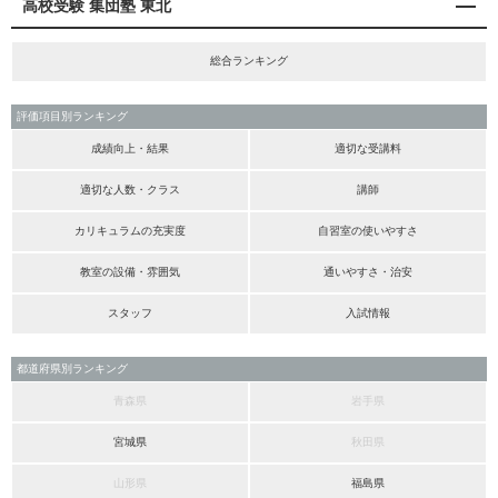
高校受験 集団塾 東北
総合ランキング
評価項目別ランキング
成績向上・結果
適切な受講料
適切な人数・クラス
講師
カリキュラムの充実度
自習室の使いやすさ
教室の設備・雰囲気
通いやすさ・治安
スタッフ
入試情報
都道府県別ランキング
青森県
岩手県
宮城県
秋田県
山形県
福島県