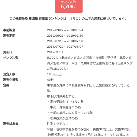
サンプル数
5,709
人
この高校受験 集団塾 首都圏ランキングは、オリコンの以下の調査に基づいています。
事前調査
2019/03/22～2019/06/24
調査期間
2019/06/25～2019/07/29
2018/07/18～2018/07/30
2017/07/20～2017/08/07
更新日
2019/11/01
サンプル数
5,709人（北海道／東北／北関東／首都圏／甲信越・北陸／東
海／近畿／中国・四国／九州を含む全国調査における総サンプ
ル数18,009人）
規定人数
100人以上
調査企業数
40社
定義
中学生を対象に高校受験を目的とした集団授業を行っている
塾。
以下は対象外とする。
・高校受験向けではない塾
・中高一貫校生専門の塾
・一部の教科のみを扱っている塾
・映像授業が主体の塾
調査対象者
性別：指定なし
年齢：現役中学生を持つ保護者：男性32歳以上、女性30歳以
上/現役高校生を持つ保護者：男性35歳以上、女性33歳以上