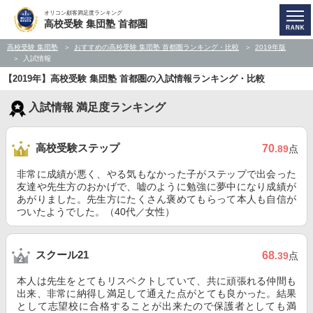
オリコン顧客満足度ランキング
高校受験 集団塾 首都圏
高校受験 集団塾
おすすめの高校受験 集団塾 首都圏ランキング・比較
2019年版
入試情報
【2019年】高校受験 集団塾 首都圏の入試情報ランキング・比較
入試情報 満足度ランキング
高校受験ステップ
70
.89
点
非常に成績が悪く、やる気もなかった子がステップで出会った
友達や先生方のおかげで、嘘のように勉強に夢中になり成績が
あがりました。先生方にたくさん褒めてもらって本人も自信が
ついたようでした。（40代／女性）
スクール21
68
.39
点
本人は先生をとてもリスペクトしていて、共に頑張れる仲間も
出来、非常に納得し満足して通えた点がとても良かった。結果
として志望校に合格することが出来たので保護者としても満