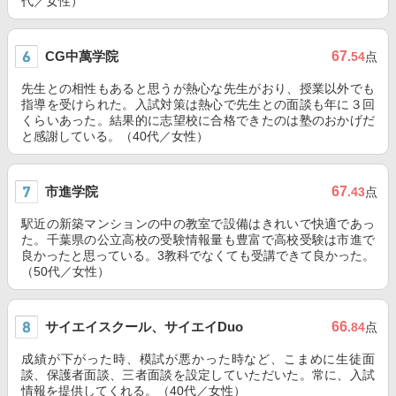
代／女性）
CG中萬学院
67
.54
点
先生との相性もあると思うが熱心な先生がおり、授業以外でも
指導を受けられた。入試対策は熱心で先生との面談も年に３回
くらいあった。結果的に志望校に合格できたのは塾のおかげだ
と感謝している。（40代／女性）
市進学院
67
.43
点
駅近の新築マンションの中の教室で設備はきれいで快適であっ
た。千葉県の公立高校の受験情報量も豊富で高校受験は市進で
良かったと思っている。3教科でなくても受講できて良かった。
（50代／女性）
サイエイスクール、サイエイDuo
66
.84
点
成績が下がった時、模試が悪かった時など、こまめに生徒面
談、保護者面談、三者面談を設定していただいた。常に、入試
情報を提供してくれる。（40代／女性）