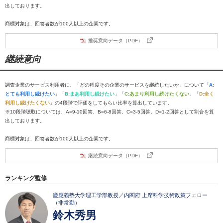
出しております。
商標対象は、回答者数が100人以上の企業です。
推奨意向データ（PDF）
継続意向
調査企業のサービス利用者に、「どの程度その企業のサービスを継続したいか」について「
A:
とても利用し続けたい
」「
B:まあ利用し続けたい
」「
C:あまり利用し続けたくない
」「
D:全く
利用し続けたくない
」の4段階で評価をしてもらい比率を算出しています。
※10段階聴取については、A=9-10回答、B=6-8回答、C=3-5回答、D=1-2回答として割合を算
出しております。
商標対象は、回答者数が100人以上の企業です。
継続意向データ（PDF）
ランキング監修
慶應義塾大学理工学部教授／内閣府 上席科学技術政策フェロー
（非常勤）
鈴木秀男