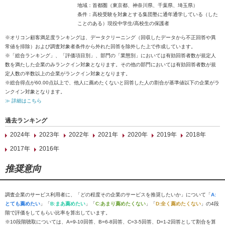
地域：首都圏（東京都、神奈川県、千葉県、埼玉県）
条件：高校受験を対象とする集団塾に通年通学している（した
ことのある）現役中学生/高校生の保護者
※オリコン顧客満足度ランキングは、データクリーニング（回収したデータから不正回答や異
常値を排除）および調査対象者条件から外れた回答を除外した上で作成しています。
※「総合ランキング」、「評価項目別」、部門の「業態別」においては有効回答者数が規定人
数を満たした企業のみランクイン対象となります。その他の部門においては有効回答者数が規
定人数の半数以上の企業がランクイン対象となります。
※総合得点が60.00点以上で、他人に薦めたくないと回答した人の割合が基準値以下の企業がラ
ンクイン対象となります。
≫ 詳細はこちら
過去ランキング
2024年
2023年
2022年
2021年
2020年
2019年
2018年
2017年
2016年
推奨意向
調査企業のサービス利用者に、「どの程度その企業のサービスを推奨したいか」について「
A:
とても薦めたい
」「
B:まあ薦めたい
」「
C:あまり薦めたくない
」「
D:全く薦めたくない
」の4段
階で評価をしてもらい比率を算出しています。
※10段階聴取については、A=9-10回答、B=6-8回答、C=3-5回答、D=1-2回答として割合を算