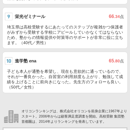
栄光ゼミナール
66
.34
点
埼玉県は高校受験するにあたってのステップが複雑かつ保護者
がみずから受験する学校にアピールしていかなくてはならない
ため、塾からの情報提供や対策等のサポートが非常に役に立ち
ます。（40代／男性）
進学塾 ena
65
.80
点
子ども本人が通塾を希望し、現在も意欲的に通っているので、
それが一番良かった。自習室の利用頻度も上がり、勉強して成
績を上げることに前向きになった。先生方のフォローも良い。
（50代／女性）
オリコンランキングは、株式会社オリコンを前身企業に1967年より
スタート。2006年からは顧客満足度調査を開始。高校受験 集団塾
首都圏は、2014年よりランキングを発表しています。