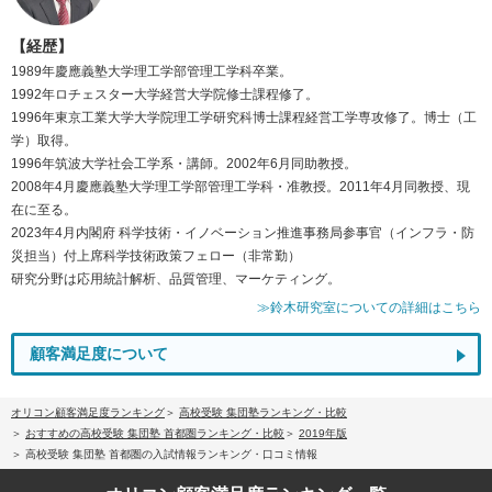
【経歴】
1989年慶應義塾大学理工学部管理工学科卒業。
1992年ロチェスター大学経営大学院修士課程修了。
1996年東京工業大学大学院理工学研究科博士課程経営工学専攻修了。博士（工
学）取得。
1996年筑波大学社会工学系・講師。2002年6月同助教授。
2008年4月慶應義塾大学理工学部管理工学科・准教授。2011年4月同教授、現
在に至る。
2023年4月内閣府 科学技術・イノベーション推進事務局参事官（インフラ・防
災担当）付上席科学技術政策フェロー（非常勤）
研究分野は応用統計解析、品質管理、マーケティング。
≫鈴木研究室についての詳細はこちら
顧客満足度について
オリコン顧客満足度ランキング
高校受験 集団塾ランキング・比較
おすすめの高校受験 集団塾 首都圏ランキング・比較
2019年版
高校受験 集団塾 首都圏の入試情報ランキング・口コミ情報