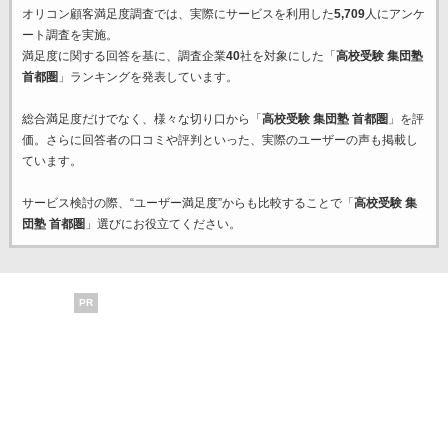
オリコン顧客満足度調査では、実際にサービスを利用した
5,709
人にアンケ
ート調査を実施。
満足度に関する回答を基に、調査企業
40
社を対象にした「
高校受験 集団塾
首都圏
」ランキングを発表しています。
総合満足度だけでなく、様々な切り口から「
高校受験 集団塾 首都圏
」を評
価。さらに回答者の口コミや評判といった、実際のユーザーの声も掲載し
ています。
サービス検討の際、“ユーザー満足度”からも比較することで「
高校受験 集
団塾 首都圏
」選びにお役立てください。
PR