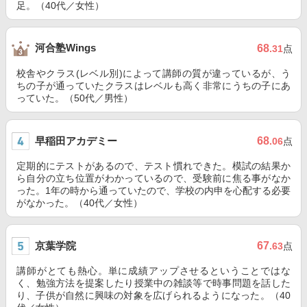
足。（40代／女性）
河合塾Wings
68
.31
点
校舎やクラス(レベル別)によって講師の質が違っているが、う
ちの子が通っていたクラスはレベルも高く非常にうちの子にあ
っていた。（50代／男性）
早稲田アカデミー
68
.06
点
定期的にテストがあるので、テスト慣れできた。模試の結果か
ら自分の立ち位置がわかっているので、受験前に焦る事がなか
った。1年の時から通っていたので、学校の内申を心配する必要
がなかった。（40代／女性）
京葉学院
67
.63
点
講師がとても熱心。単に成績アップさせるということではな
く、勉強方法を提案したり授業中の雑談等で時事問題を話した
り、子供が自然に興味の対象を広げられるようになった。（40