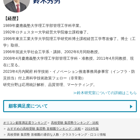
鈴木秀男
【経歴】
1989年慶應義塾大学理工学部管理工学科卒業。
1992年ロチェスター大学経営大学院修士課程修了。
1996年東京工業大学大学院理工学研究科博士課程経営工学専攻修了。博士（工
学）取得。
1996年筑波大学社会工学系・講師。2002年6月同助教授。
2008年4月慶應義塾大学理工学部管理工学科・准教授。2011年4月同教授、現
在に至る。
2023年4月内閣府 科学技術・イノベーション推進事務局参事官（インフラ・防
災担当）付上席科学技術政策フェロー（非常勤）
研究分野は応用統計解析、品質管理、マーケティング。
≫鈴木研究室についての詳細はこちら
顧客満足度について
オリコン顧客満足度ランキング
高校受験 集団塾ランキング・比較
おすすめの高校受験 集団塾 首都圏ランキング・比較
2019年版
高校受験 集団塾 首都圏の適切な人数・クラスランキング・口コミ情報