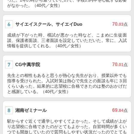
った。1年の時から通っていたので、学校の内申を心配する必要
がなかった。（40代／女性）
サイエイスクール、サイエイDuo
70
.03
点
成績が下がった時、模試が悪かった時など、こまめに生徒面
談、保護者面談、三者面談を設定していただいた。常に、入試
情報を提供してくれる。（40代／女性）
CG中萬学院
70
.01
点
先生との相性もあると思うが熱心な先生がおり、授業以外でも
指導を受けられた。入試対策は熱心で先生との面談も年に３回
くらいあった。結果的に志望校に合格できたのは塾のおかげだ
と感謝している。（40代／女性）
湘南ゼミナール
69
.84
点
駅からすぐ近くで通学しやすくてよかった。そして成績が上が
り志望校に合格できたのがとてもよかった。自習時間が多くい
つでも開放していたので質問もしやすい状況だったのでとても