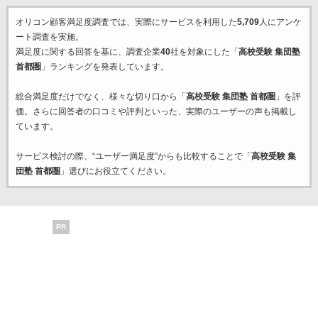
オリコン顧客満足度調査では、実際にサービスを利用した
5,709
人にアンケ
ート調査を実施。
満足度に関する回答を基に、調査企業
40
社を対象にした「
高校受験 集団塾
首都圏
」ランキングを発表しています。
総合満足度だけでなく、様々な切り口から「
高校受験 集団塾 首都圏
」を評
価。さらに回答者の口コミや評判といった、実際のユーザーの声も掲載し
ています。
サービス検討の際、“ユーザー満足度”からも比較することで「
高校受験 集
団塾 首都圏
」選びにお役立てください。
PR