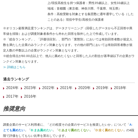
上/現役高校生を持つ保護者：男性35歳以上、女性33歳以上
地域：首都圏（東京都、神奈川県、千葉県、埼玉県）
条件：高校受験を対象とする集団塾に通年通学している（した
ことのある）現役中学生/高校生の保護者
※オリコン顧客満足度ランキングは、データクリーニング（回収したデータから不正回答や異
常値を排除）および調査対象者条件から外れた回答を除外した上で作成しています。
※「総合ランキング」、「評価項目別」、部門の「業態別」においては有効回答者数が規定人
数を満たした企業のみランクイン対象となります。その他の部門においては有効回答者数が規
定人数の半数以上の企業がランクイン対象となります。
※総合得点が60.00点以上で、他人に薦めたくないと回答した人の割合が基準値以下の企業がラ
ンクイン対象となります。
≫ 詳細はこちら
過去ランキング
2024年
2023年
2022年
2021年
2020年
2019年
2018年
2017年
2016年
推奨意向
調査企業のサービス利用者に、「どの程度その企業のサービスを推奨したいか」について「
A:
とても薦めたい
」「
B:まあ薦めたい
」「
C:あまり薦めたくない
」「
D:全く薦めたくない
」の4段
階で評価をしてもらい比率を算出しています。