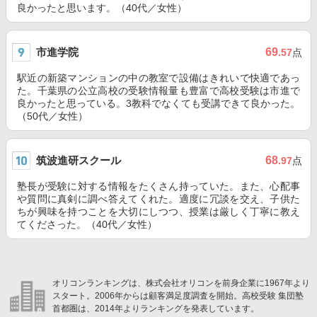
良かったと思います。（40代／女性）
市進学院
69
.57
点
駅近の新築マンションの中の教室で設備はきれいで快適であっ
た。千葉県の公立高校の受験情報量も豊富で高校受験は市進で
良かったと思っている。3教科でなくても受講できて良かった。
（50代／女性）
筑波進研スクール
68
.97
点
塾長が受験に対する情報をたくさん持っていた。また、心配事
や質問に真剣に調べ答えてくれた。適度に冗談を交え、子供た
ちが興味を持つことを大切にしつつ、授業は厳しく丁寧に教え
てくださった。（40代／女性）
オリコンランキングは、株式会社オリコンを前身企業に1967年より
スタート。2006年からは顧客満足度調査を開始。高校受験 集団塾
首都圏は、2014年よりランキングを発表しています。