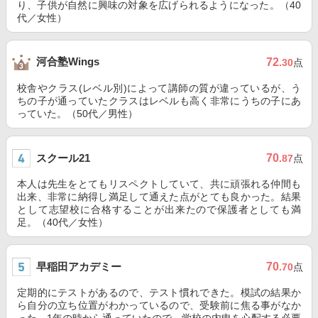
り、子供が自然に興味の対象を広げられるようになった。（40
代／女性）
河合塾Wings
72
.30
点
校舎やクラス(レベル別)によって講師の質が違っているが、う
ちの子が通っていたクラスはレベルも高く非常にうちの子にあ
っていた。（50代／男性）
スクール21
70
.87
点
本人は先生をとてもリスペクトしていて、共に頑張れる仲間も
出来、非常に納得し満足して通えた点がとても良かった。結果
として志望校に合格することが出来たので保護者としても満
足。（40代／女性）
早稲田アカデミー
70
.70
点
定期的にテストがあるので、テスト慣れできた。模試の結果か
ら自分の立ち位置がわかっているので、受験前に焦る事がなか