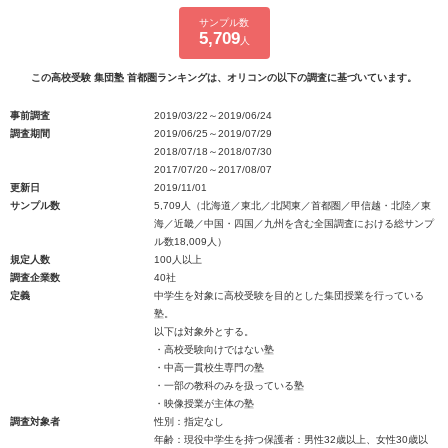
サンプル数
5,709
人
この高校受験 集団塾 首都圏ランキングは、オリコンの以下の調査に基づいています。
事前調査
2019/03/22～2019/06/24
調査期間
2019/06/25～2019/07/29
2018/07/18～2018/07/30
2017/07/20～2017/08/07
更新日
2019/11/01
サンプル数
5,709人（北海道／東北／北関東／首都圏／甲信越・北陸／東
海／近畿／中国・四国／九州を含む全国調査における総サンプ
ル数18,009人）
規定人数
100人以上
調査企業数
40社
定義
中学生を対象に高校受験を目的とした集団授業を行っている
塾。
以下は対象外とする。
・高校受験向けではない塾
・中高一貫校生専門の塾
・一部の教科のみを扱っている塾
・映像授業が主体の塾
調査対象者
性別：指定なし
年齢：現役中学生を持つ保護者：男性32歳以上、女性30歳以