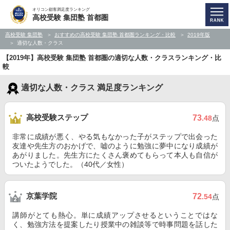
オリコン顧客満足度ランキング
高校受験 集団塾 首都圏
高校受験 集団塾
おすすめの高校受験 集団塾 首都圏ランキング・比較
2019年版
適切な人数・クラス
【2019年】高校受験 集団塾 首都圏の適切な人数・クラスランキング・比
較
適切な人数・クラス 満足度ランキング
高校受験ステップ
73
.48
点
非常に成績が悪く、やる気もなかった子がステップで出会った
友達や先生方のおかげで、嘘のように勉強に夢中になり成績が
あがりました。先生方にたくさん褒めてもらって本人も自信が
ついたようでした。（40代／女性）
京葉学院
72
.54
点
講師がとても熱心。単に成績アップさせるということではな
く、勉強方法を提案したり授業中の雑談等で時事問題を話した