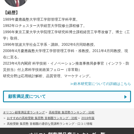
【経歴】
1989年慶應義塾大学理工学部管理工学科卒業。
1992年ロチェスター大学経営大学院修士課程修了。
1996年東京工業大学大学院理工学研究科博士課程経営工学専攻修了。博士（工
学）取得。
1996年筑波大学社会工学系・講師。2002年6月同助教授。
2008年4月慶應義塾大学理工学部管理工学科・准教授。2011年4月同教授、現
在に至る。
2023年4月内閣府 科学技術・イノベーション推進事務局参事官（インフラ・防
災担当）付上席科学技術政策フェロー（非常勤）
研究分野は応用統計解析、品質管理、マーケティング。
≫鈴木研究室についての詳細はこちら
顧客満足度について
オリコン顧客満足度ランキング
高校受験 集団塾ランキング・比較
おすすめの高校受験 集団塾 首都圏ランキング・比較
2019年版
高校受験 集団塾 首都圏の適切な受講料ランキング・口コミ情報