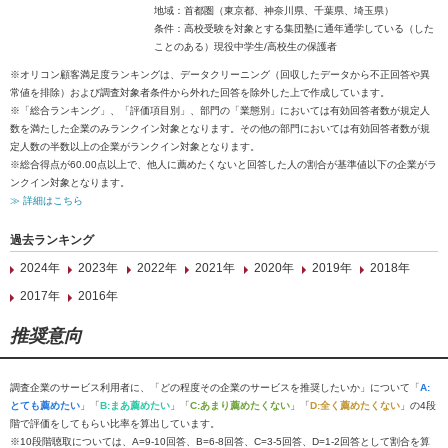
地域：首都圏（東京都、神奈川県、千葉県、埼玉県）
条件：高校受験を対象とする集団塾に通年通学している（した
ことのある）現役中学生/高校生の保護者
※オリコン顧客満足度ランキングは、データクリーニング（回収したデータから不正回答や異
常値を排除）および調査対象者条件から外れた回答を除外した上で作成しています。
※「総合ランキング」、「評価項目別」、部門の「業態別」においては有効回答者数が規定人
数を満たした企業のみランクイン対象となります。その他の部門においては有効回答者数が規
定人数の半数以上の企業がランクイン対象となります。
※総合得点が60.00点以上で、他人に薦めたくないと回答した人の割合が基準値以下の企業がラ
ンクイン対象となります。
≫ 詳細はこちら
過去ランキング
2024年
2023年
2022年
2021年
2020年
2019年
2018年
2017年
2016年
推奨意向
調査企業のサービス利用者に、「どの程度その企業のサービスを推奨したいか」について「
A:
とても薦めたい
」「
B:まあ薦めたい
」「
C:あまり薦めたくない
」「
D:全く薦めたくない
」の4段
階で評価をしてもらい比率を算出しています。
※10段階聴取については、A=9-10回答、B=6-8回答、C=3-5回答、D=1-2回答として割合を算