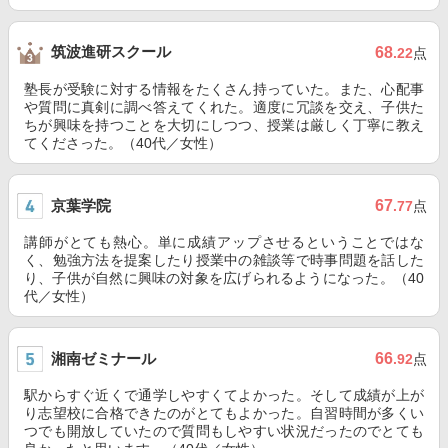
筑波進研スクール
68
.22
点
塾長が受験に対する情報をたくさん持っていた。また、心配事
や質問に真剣に調べ答えてくれた。適度に冗談を交え、子供た
ちが興味を持つことを大切にしつつ、授業は厳しく丁寧に教え
てくださった。（40代／女性）
京葉学院
67
.77
点
講師がとても熱心。単に成績アップさせるということではな
く、勉強方法を提案したり授業中の雑談等で時事問題を話した
り、子供が自然に興味の対象を広げられるようになった。（40
代／女性）
湘南ゼミナール
66
.92
点
駅からすぐ近くで通学しやすくてよかった。そして成績が上が
り志望校に合格できたのがとてもよかった。自習時間が多くい
つでも開放していたので質問もしやすい状況だったのでとても