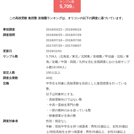
サンプル数
5,709
人
この高校受験 集団塾 首都圏ランキングは、オリコンの以下の調査に基づいています。
事前調査
2019/03/22～2019/06/24
調査期間
2019/06/25～2019/07/29
2018/07/18～2018/07/30
2017/07/20～2017/08/07
更新日
2019/11/01
サンプル数
5,709人（北海道／東北／北関東／首都圏／甲信越・北陸／東
海／近畿／中国・四国／九州を含む全国調査における総サンプ
ル数18,009人）
規定人数
100人以上
調査企業数
40社
定義
中学生を対象に高校受験を目的とした集団授業を行っている
塾。
以下は対象外とする。
・高校受験向けではない塾
・中高一貫校生専門の塾
・一部の教科のみを扱っている塾
・映像授業が主体の塾
調査対象者
性別：指定なし
年齢：現役中学生を持つ保護者：男性32歳以上、女性30歳以
上/現役高校生を持つ保護者：男性35歳以上、女性33歳以上