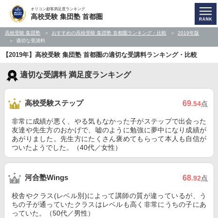
オリコン顧客満足度ランキング
高校受験 集団塾 首都圏
高校受験 集団塾
おすすめの高校受験 集団塾 首都圏ランキング・比較
2019年版
適切な受講料
【2019年】高校受験 集団塾 首都圏の適切な受講料ランキング・比較
適切な受講料 満足度ランキング
高校受験ステップ
69
.54
点
非常に成績が悪く、やる気もなかった子がステップで出会った
友達や先生方のおかげで、嘘のように勉強に夢中になり成績が
あがりました。先生方にたくさん褒めてもらって本人も自信が
ついたようでした。（40代／女性）
河合塾Wings
68
.92
点
校舎やクラス(レベル別)によって講師の質が違っているが、う
ちの子が通っていたクラスはレベルも高く非常にうちの子にあ
っていた。（50代／男性）