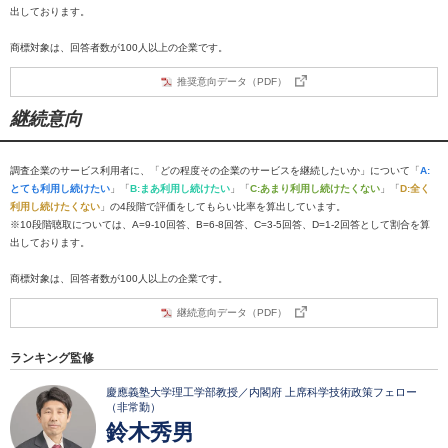
出しております。
商標対象は、回答者数が100人以上の企業です。
推奨意向データ（PDF）
継続意向
調査企業のサービス利用者に、「どの程度その企業のサービスを継続したいか」について「
A:
とても利用し続けたい
」「
B:まあ利用し続けたい
」「
C:あまり利用し続けたくない
」「
D:全く
利用し続けたくない
」の4段階で評価をしてもらい比率を算出しています。
※10段階聴取については、A=9-10回答、B=6-8回答、C=3-5回答、D=1-2回答として割合を算
出しております。
商標対象は、回答者数が100人以上の企業です。
継続意向データ（PDF）
ランキング監修
慶應義塾大学理工学部教授／内閣府 上席科学技術政策フェロー
（非常勤）
鈴木秀男