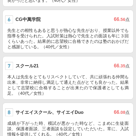
良かったと思います。（40代／女性）
CG中萬学院
66
.56
点
先生との相性もあると思うが熱心な先生がおり、授業以外でも
指導を受けられた。入試対策は熱心で先生との面談も年に３回
くらいあった。結果的に志望校に合格できたのは塾のおかげだ
と感謝している。（40代／女性）
スクール21
66
.35
点
本人は先生をとてもリスペクトしていて、共に頑張れる仲間も
出来、非常に納得し満足して通えた点がとても良かった。結果
として志望校に合格することが出来たので保護者としても満
足。（40代／女性）
サイエイスクール、サイエイDuo
66
.08
点
成績が下がった時、模試が悪かった時など、こまめに生徒面
談、保護者面談、三者面談を設定していただいた。常に、入試
情報を提供してくれる。（40代／女性）