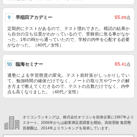
早稲田アカデミー
65
.89
点
定期的にテストがあるので、テスト慣れできた。模試の結果か
ら自分の立ち位置がわかっているので、受験前に焦る事がなか
った。1年の時から通っていたので、学校の内申を心配する必要
がなかった。（40代／女性）
臨海セミナー
65
.41
点
通塾による学習態度の変化。テスト前対策がしっかりしてい
て、勉強時間の確保だけでなく、ノートの取り方やワークの解
き方まで教えてくださるので、テストの点数だけでなく、内申
点も高くなりました。（40代／女性）
オリコンランキングは、株式会社オリコンを前身企業に1967年より
スタート。2006年からは顧客満足度調査を開始。高校受験 集団塾
首都圏は、2014年よりランキングを発表しています。