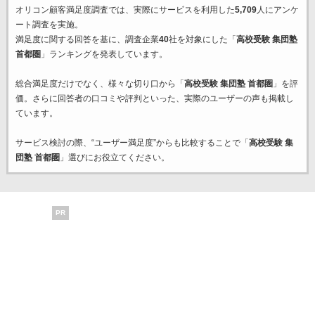
オリコン顧客満足度調査では、実際にサービスを利用した
5,709
人にアンケ
ート調査を実施。
満足度に関する回答を基に、調査企業
40
社を対象にした「
高校受験 集団塾
首都圏
」ランキングを発表しています。
総合満足度だけでなく、様々な切り口から「
高校受験 集団塾 首都圏
」を評
価。さらに回答者の口コミや評判といった、実際のユーザーの声も掲載し
ています。
サービス検討の際、“ユーザー満足度”からも比較することで「
高校受験 集
団塾 首都圏
」選びにお役立てください。
PR