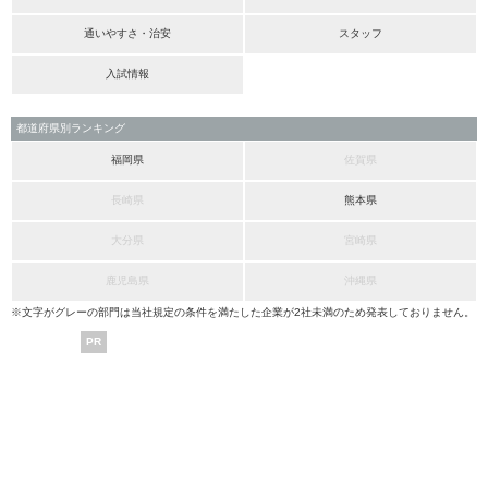
通いやすさ・治安
スタッフ
入試情報
都道府県別ランキング
福岡県
佐賀県
長崎県
熊本県
大分県
宮崎県
鹿児島県
沖縄県
※文字がグレーの部門は当社規定の条件を満たした企業が2社未満のため発表しておりません。
PR