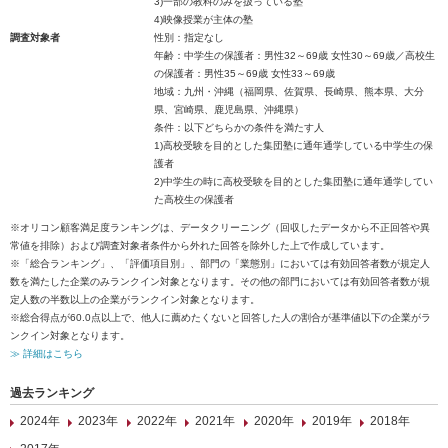
3)一部の教科のみを扱っている塾
4)映像授業が主体の塾
調査対象者
性別：指定なし
年齢：中学生の保護者：男性32～69歳 女性30～69歳／高校生
の保護者：男性35～69歳 女性33～69歳
地域：九州・沖縄（福岡県、佐賀県、長崎県、熊本県、大分
県、宮崎県、鹿児島県、沖縄県）
条件：以下どちらかの条件を満たす人
1)高校受験を目的とした集団塾に通年通学している中学生の保
護者
2)中学生の時に高校受験を目的とした集団塾に通年通学してい
た高校生の保護者
※オリコン顧客満足度ランキングは、データクリーニング（回収したデータから不正回答や異
常値を排除）および調査対象者条件から外れた回答を除外した上で作成しています。
※「総合ランキング」、「評価項目別」、部門の「業態別」においては有効回答者数が規定人
数を満たした企業のみランクイン対象となります。その他の部門においては有効回答者数が規
定人数の半数以上の企業がランクイン対象となります。
※総合得点が60.0点以上で、他人に薦めたくないと回答した人の割合が基準値以下の企業がラ
ンクイン対象となります。
≫ 詳細はこちら
過去ランキング
2024年
2023年
2022年
2021年
2020年
2019年
2018年