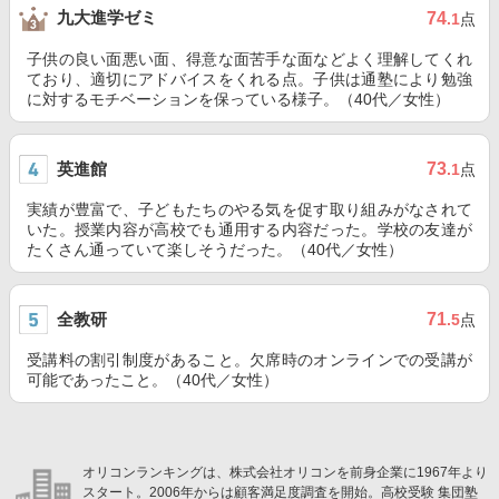
九大進学ゼミ
74
.1
点
子供の良い面悪い面、得意な面苦手な面などよく理解してくれ
ており、適切にアドバイスをくれる点。子供は通塾により勉強
に対するモチベーションを保っている様子。（40代／女性）
英進館
73
.1
点
実績が豊富で、子どもたちのやる気を促す取り組みがなされて
いた。授業内容が高校でも通用する内容だった。学校の友達が
たくさん通っていて楽しそうだった。（40代／女性）
全教研
71
.5
点
受講料の割引制度があること。欠席時のオンラインでの受講が
可能であったこと。（40代／女性）
オリコンランキングは、株式会社オリコンを前身企業に1967年より
スタート。2006年からは顧客満足度調査を開始。高校受験 集団塾