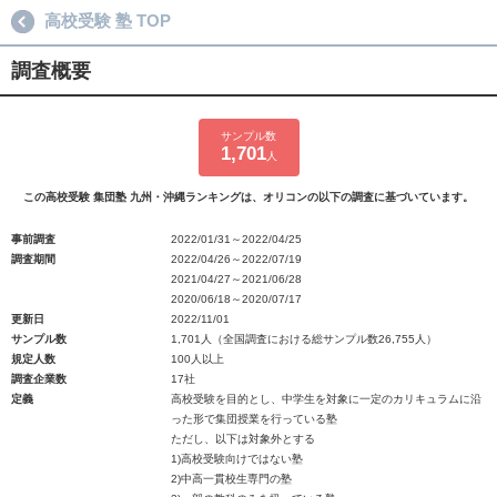
高校受験 塾 TOP
調査概要
サンプル数
1,701
人
この高校受験 集団塾 九州・沖縄ランキングは、オリコンの以下の調査に基づいています。
事前調査
2022/01/31～2022/04/25
調査期間
2022/04/26～2022/07/19
2021/04/27～2021/06/28
2020/06/18～2020/07/17
更新日
2022/11/01
サンプル数
1,701人（全国調査における総サンプル数26,755人）
規定人数
100人以上
調査企業数
17社
定義
高校受験を目的とし、中学生を対象に一定のカリキュラムに沿
った形で集団授業を行っている塾
ただし、以下は対象外とする
1)高校受験向けではない塾
2)中高一貫校生専門の塾