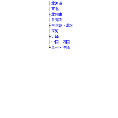
北海道
東北
北関東
首都圏
甲信越・北陸
東海
近畿
中国・四国
九州・沖縄