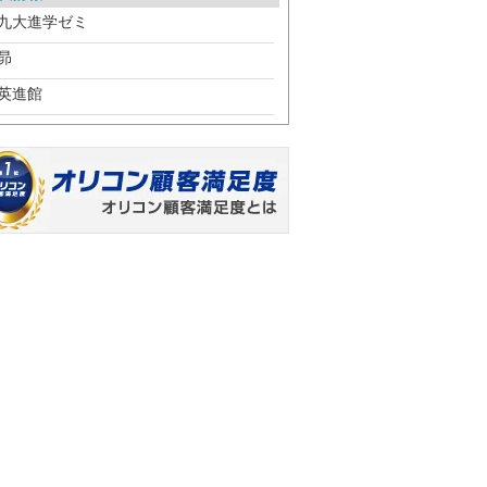
九大進学ゼミ
昴
英進館