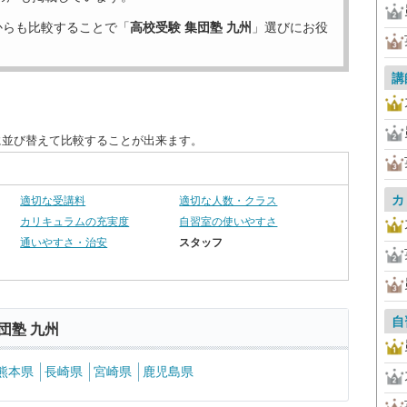
からも比較することで「
高校受験 集団塾 九州
」選びにお役
講
に並び替えて比較することが出来ます。
カ
適切な受講料
適切な人数・クラス
カリキュラムの充実度
自習室の使いやすさ
通いやすさ・治安
スタッフ
自
団塾 九州
熊本県
長崎県
宮崎県
鹿児島県