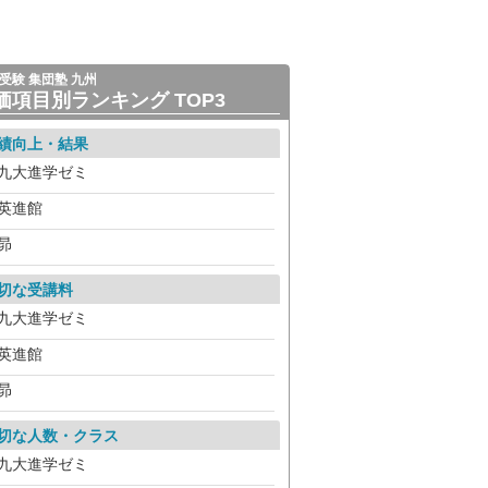
受験 集団塾 九州
価項目別ランキング TOP3
績向上・結果
九大進学ゼミ
英進館
昴
切な受講料
九大進学ゼミ
英進館
昴
切な人数・クラス
九大進学ゼミ