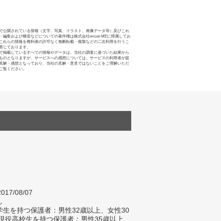
で公開されている情報（文字、写真、イラスト、画像データ等）及びこれ
・編集および構造などについての著作権は株式会社oricon MEに帰属してお
これらの情報を権利者の許可なく無断転載・複製などの二次利用を行うこ
禁じております。
で掲載しているすべての情報やデータは、当社の調査に基づいた結果から
ものとなりますが、サービスへの感想については、サービスの利用者が提
見解・感想となっており、当社の見解・意見ではないことをご理解いただ
ご覧ください。
017/08/07
し
生を持つ保護者：男性32歳以上、女性30
 現役高校生を持つ保護者：男性35歳以上、