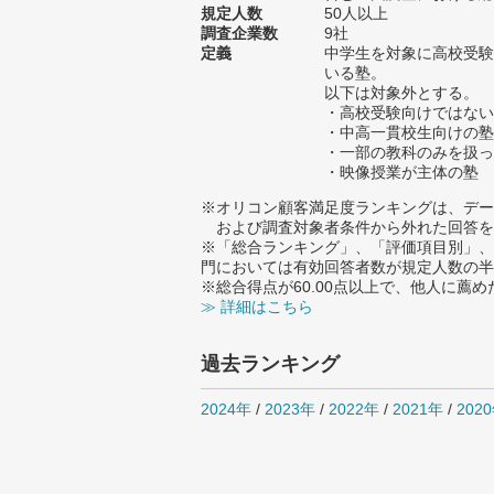
規定人数
50人以上
調査企業数
9社
定義
中学生を対象に高校受験
いる塾。
以下は対象外とする。
・高校受験向けではない
・中高一貫校生向けの塾
・一部の教科のみを扱っ
・映像授業が主体の塾
※オリコン顧客満足度ランキングは、デー
および調査対象者条件から外れた回答を
※「総合ランキング」、「評価項目別」、
門においては有効回答者数が規定人数の半
※総合得点が60.00点以上で、他人に
≫ 詳細はこちら
過去ランキング
2024年
/
2023年
/
2022年
/
2021年
/
202