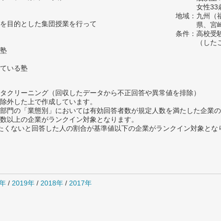
女性33
地域：九州（
を目的とした集団授業を行って
県、宮
条件：高校受
（した
塾
ている塾
タクリーニング（回収したデータから不正回答や異常値を排除）
除外した上で作成しています。
部門の「業態別」においては有効回答者数が規定人数を満たした企業の
数以上の企業がランクイン対象となります。
薦めたくないと回答した人の割合が基準値以下の企業がランクイン対象とな
0年
/
2019年
/
2018年
/
2017年