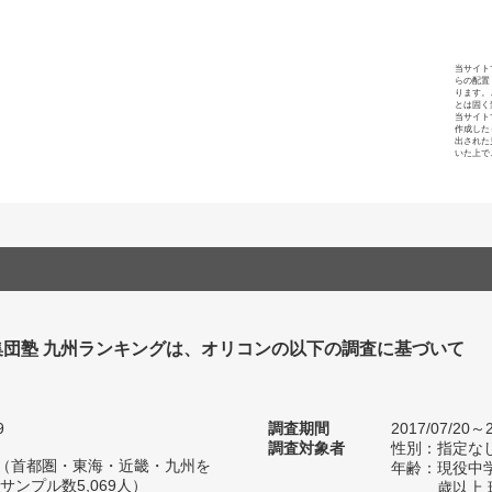
当サイト
らの配置
ります。
とは固く
当サイト
作成した
出された
いた上で
集団塾 九州ランキングは、オリコンの以下の調査に基づいて
9
調査期間
2017/07/20～2
調査対象者
性別：指定な
人（首都圏・東海・近畿・九州を
年齢：現役中学
ンプル数5,069人）
歳以上