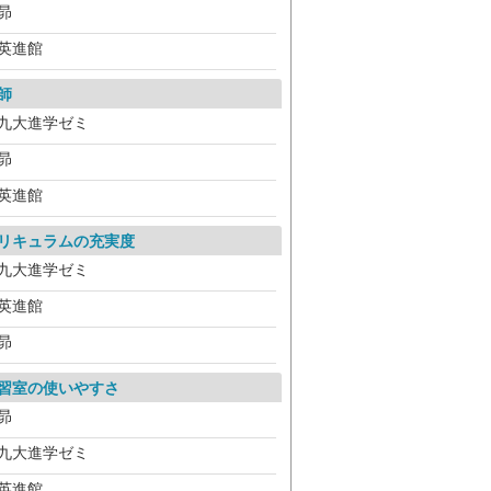
昴
英進館
師
九大進学ゼミ
昴
英進館
リキュラムの充実度
九大進学ゼミ
英進館
昴
習室の使いやすさ
昴
九大進学ゼミ
英進館