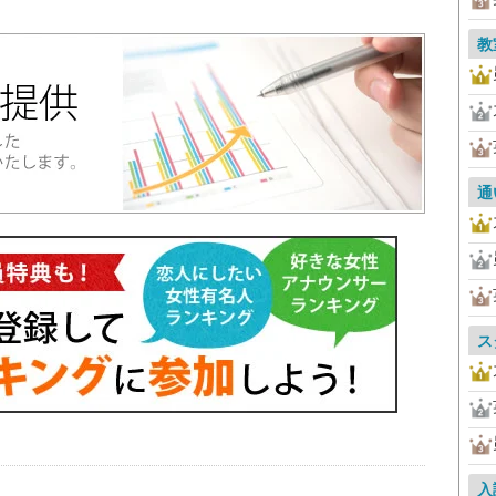
教
通
ス
入