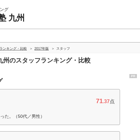
ング
塾 九州
州ランキング・比較
2017年版
スタッフ
塾 九州のスタッフランキング・比較
PR
グ
71
.37
点
った。（50代／男性）