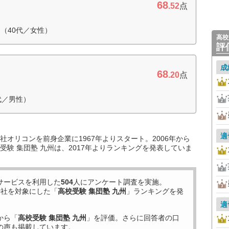
68
.52
点
（40代／女性）
高校
評
成
68
.20
点
代／男性）
適
オリコンを前身企業に1967年よりスタート。2006年から
験 集団塾 九州は、2017年よりランキングを発表していま
サービスを利用した
504
人にアンケート調査を実施。
9
社を対象にした「
高校受験 集団塾 九州
」ランキングを発
適
から「
高校受験 集団塾 九州
」を評価。さらに回答者の口
の声も掲載しています。