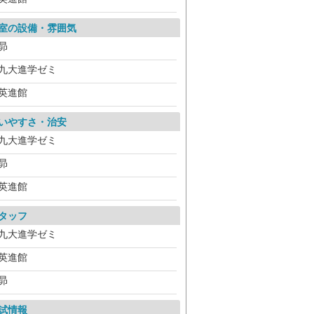
室の設備・雰囲気
昴
九大進学ゼミ
英進館
いやすさ・治安
九大進学ゼミ
昴
英進館
タッフ
九大進学ゼミ
英進館
昴
試情報