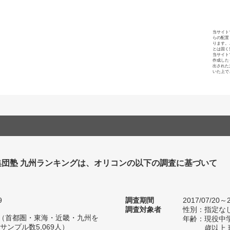
当サイト
らの配置
ります。
とは固く
当サイト
作成した
出された
いた上で
集団塾 九州ランキングは、オリコンの以下の調査に基づいて
9
調査期間
2017/07/20～2
調査対象者
性別：指定な
人（首都圏・東海・近畿・九州を
年齢：現役中学
ンプル数5,069人）
歳以上