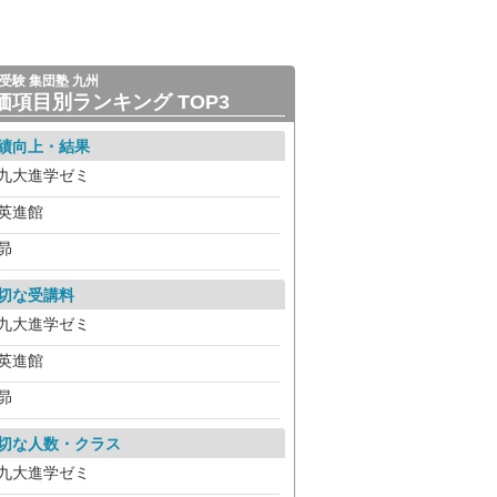
受験 集団塾 九州
価項目別ランキング TOP3
績向上・結果
九大進学ゼミ
英進館
昴
切な受講料
九大進学ゼミ
英進館
昴
切な人数・クラス
九大進学ゼミ