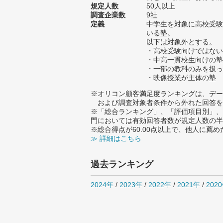
規定人数
50人以上
調査企業数
9社
定義
中学生を対象に高校受験
いる塾。
以下は対象外とする。
・高校受験向けではない
・中高一貫校生向けの塾
・一部の教科のみを扱っ
・映像授業が主体の塾
※オリコン顧客満足度ランキングは、デー
および調査対象者条件から外れた回答を
※「総合ランキング」、「評価項目別」、
門においては有効回答者数が規定人数の半
※総合得点が60.00点以上で、他人に
≫ 詳細はこちら
過去ランキング
2024年
/
2023年
/
2022年
/
2021年
/
202