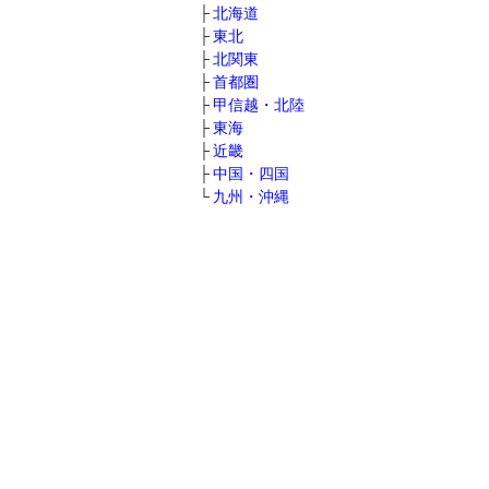
北海道
東北
北関東
首都圏
甲信越・北陸
東海
近畿
中国・四国
九州・沖縄