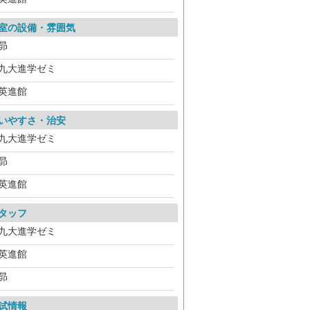
室の設備・雰囲気
昴
九大進学ゼミ
英進館
いやすさ・治安
九大進学ゼミ
昴
英進館
タッフ
九大進学ゼミ
英進館
昴
試情報