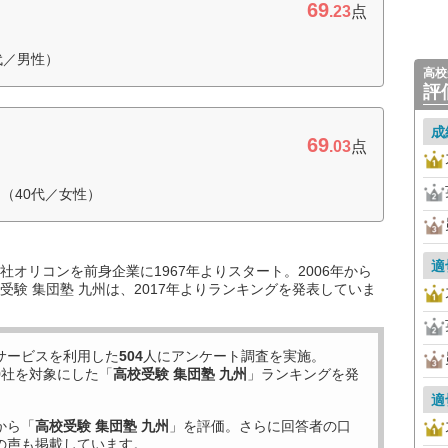
69
.23
点
代／男性）
高校
評
成
69
.03
点
（40代／女性）
適
オリコンを前身企業に1967年よりスタート。2006年から
験 集団塾 九州は、2017年よりランキングを発表していま
サービスを利用した
504
人にアンケート調査を実施。
9
社を対象にした「
高校受験 集団塾 九州
」ランキングを発
適
から「
高校受験 集団塾 九州
」を評価。さらに回答者の口
の声も掲載しています。