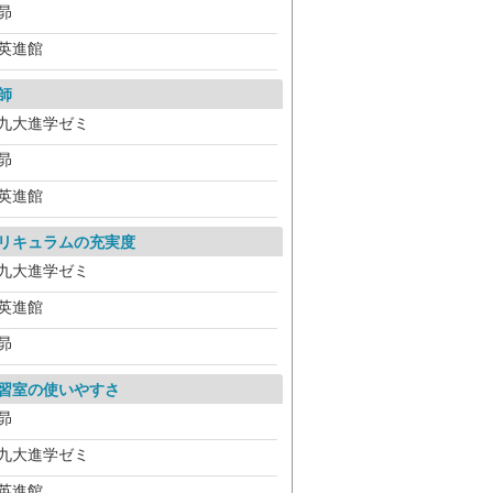
昴
英進館
師
九大進学ゼミ
昴
英進館
リキュラムの充実度
九大進学ゼミ
英進館
昴
習室の使いやすさ
昴
九大進学ゼミ
英進館