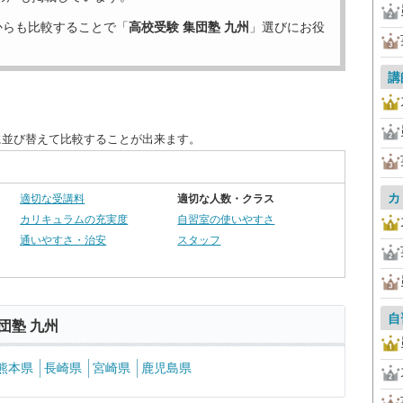
からも比較することで「
高校受験 集団塾 九州
」選びにお役
講
に並び替えて比較することが出来ます。
カ
適切な受講料
適切な人数・クラス
カリキュラムの充実度
自習室の使いやすさ
通いやすさ・治安
スタッフ
自
団塾 九州
熊本県
長崎県
宮崎県
鹿児島県