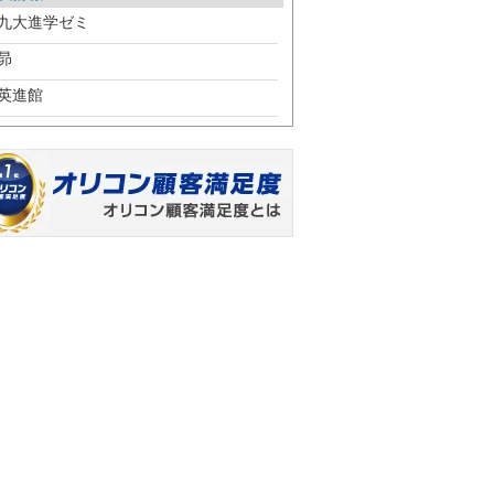
九大進学ゼミ
昴
英進館