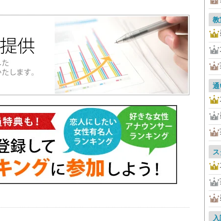
教
通
ス
入