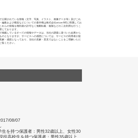
で公開されている情報（文字、写真、イラスト、画像データ等）及びこれ
・編集および構造などについての著作権は株式会社oricon MEに帰属してお
これらの情報を権利者の許可なく無断転載・複製などの二次利用を行うこ
禁じております。
で掲載しているすべての情報やデータは、当社の調査に基づいた結果から
ものとなりますが、サービスへの感想については、サービスの利用者が提
見解・感想となっており、当社の見解・意見ではないことをご理解いただ
ご覧ください。
017/08/07
し
生を持つ保護者：男性32歳以上、女性30
 現役高校生を持つ保護者：男性35歳以上、