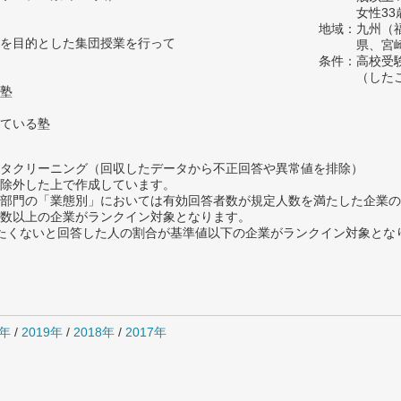
女性33
地域：九州（
を目的とした集団授業を行って
県、宮
条件：高校受
（した
塾
ている塾
タクリーニング（回収したデータから不正回答や異常値を排除）
除外した上で作成しています。
部門の「業態別」においては有効回答者数が規定人数を満たした企業の
数以上の企業がランクイン対象となります。
薦めたくないと回答した人の割合が基準値以下の企業がランクイン対象とな
0年
/
2019年
/
2018年
/
2017年