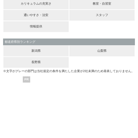
カリキュラムの充実さ
教室・自習室
通いやすさ・治安
スタッフ
情報提供
都道府県別ランキング
新潟県
山梨県
長野県
※文字がグレーの部門は当社規定の条件を満たした企業が2社未満のため発表しておりません。
PR