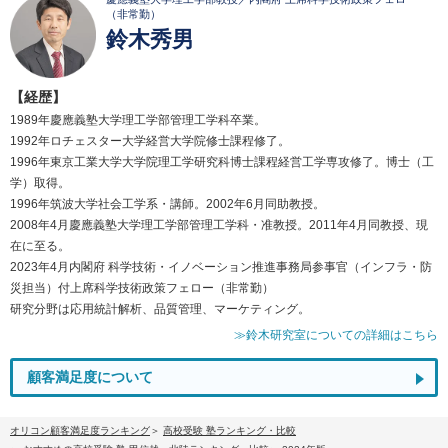
（非常勤）
鈴木秀男
【経歴】
1989年慶應義塾大学理工学部管理工学科卒業。
1992年ロチェスター大学経営大学院修士課程修了。
1996年東京工業大学大学院理工学研究科博士課程経営工学専攻修了。博士（工
学）取得。
1996年筑波大学社会工学系・講師。2002年6月同助教授。
2008年4月慶應義塾大学理工学部管理工学科・准教授。2011年4月同教授、現
在に至る。
2023年4月内閣府 科学技術・イノベーション推進事務局参事官（インフラ・防
災担当）付上席科学技術政策フェロー（非常勤）
研究分野は応用統計解析、品質管理、マーケティング。
≫鈴木研究室についての詳細はこちら
顧客満足度について
オリコン顧客満足度ランキング
高校受験 塾ランキング・比較