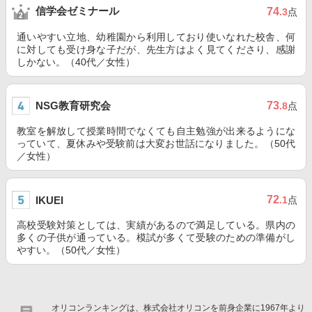
信学会ゼミナール
74
.3
点
通いやすい立地、幼稚園から利用しており使いなれた校舎、何
に対しても受け身な子だが、先生方はよく見てくださり、感謝
しかない。（40代／女性）
NSG教育研究会
73
.8
点
教室を解放して授業時間でなくても自主勉強が出来るようにな
っていて、夏休みや受験前は大変お世話になりました。（50代
／女性）
72
IKUEI
.1
点
高校受験対策としては、実績があるので満足している。県内の
多くの子供が通っている。模試が多くて受験のための準備がし
やすい。（50代／女性）
オリコンランキングは、株式会社オリコンを前身企業に1967年より