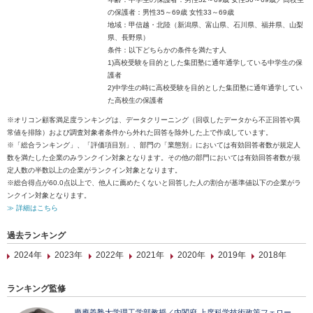
の保護者：男性35～69歳 女性33～69歳
地域：甲信越・北陸（新潟県、富山県、石川県、福井県、山梨
県、長野県）
条件：以下どちらかの条件を満たす人
1)高校受験を目的とした集団塾に通年通学している中学生の保
護者
2)中学生の時に高校受験を目的とした集団塾に通年通学してい
た高校生の保護者
※オリコン顧客満足度ランキングは、データクリーニング（回収したデータから不正回答や異
常値を排除）および調査対象者条件から外れた回答を除外した上で作成しています。
※「総合ランキング」、「評価項目別」、部門の「業態別」においては有効回答者数が規定人
数を満たした企業のみランクイン対象となります。その他の部門においては有効回答者数が規
定人数の半数以上の企業がランクイン対象となります。
※総合得点が60.0点以上で、他人に薦めたくないと回答した人の割合が基準値以下の企業がラ
ンクイン対象となります。
≫ 詳細はこちら
過去ランキング
2024年
2023年
2022年
2021年
2020年
2019年
2018年
ランキング監修
慶應義塾大学理工学部教授／内閣府 上席科学技術政策フェロー