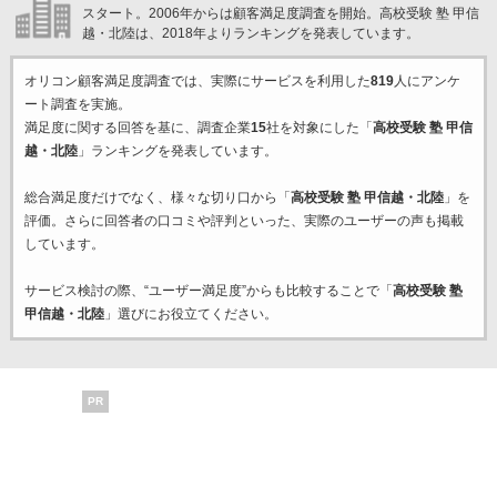
スタート。2006年からは顧客満足度調査を開始。高校受験 塾 甲信
越・北陸は、2018年よりランキングを発表しています。
オリコン顧客満足度調査では、実際にサービスを利用した
819
人にアンケ
ート調査を実施。
満足度に関する回答を基に、調査企業
15
社を対象にした「
高校受験 塾 甲信
越・北陸
」ランキングを発表しています。
総合満足度だけでなく、様々な切り口から「
高校受験 塾 甲信越・北陸
」を
評価。さらに回答者の口コミや評判といった、実際のユーザーの声も掲載
しています。
サービス検討の際、“ユーザー満足度”からも比較することで「
高校受験 塾
甲信越・北陸
」選びにお役立てください。
PR