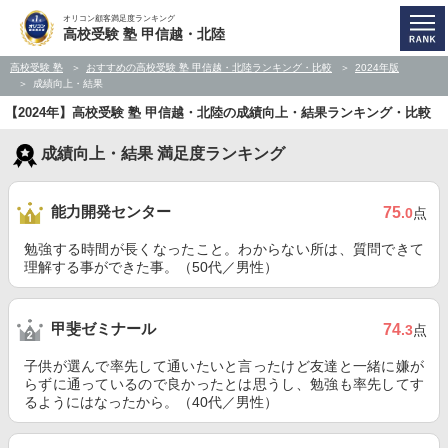
オリコン顧客満足度ランキング
高校受験 塾 甲信越・北陸
高校受験 塾
おすすめの高校受験 塾 甲信越・北陸ランキング・比較
2024年版
成績向上・結果
【2024年】高校受験 塾 甲信越・北陸の成績向上・結果ランキング・比較
成績向上・結果 満足度ランキング
能力開発センター
75
.0
点
勉強する時間が長くなったこと。わからない所は、質問できて
理解する事ができた事。（50代／男性）
甲斐ゼミナール
74
.3
点
子供が選んで率先して通いたいと言ったけど友達と一緒に嫌が
らずに通っているので良かったとは思うし、勉強も率先してす
るようにはなったから。（40代／男性）