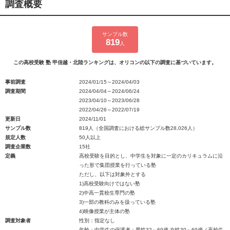
調査概要
サンプル数
819
人
この高校受験 塾 甲信越・北陸ランキングは、オリコンの以下の調査に基づいています。
事前調査
2024/01/15～2024/04/03
調査期間
2024/04/04～2024/06/24
2023/04/10～2023/06/28
2022/04/26～2022/07/19
更新日
2024/11/01
サンプル数
819人（全国調査における総サンプル数28,026人）
規定人数
50人以上
調査企業数
15社
定義
高校受験を目的とし、中学生を対象に一定のカリキュラムに沿
った形で集団授業を行っている塾
ただし、以下は対象外とする
1)高校受験向けではない塾
2)中高一貫校生専門の塾
3)一部の教科のみを扱っている塾
4)映像授業が主体の塾
調査対象者
性別：指定なし
年齢：中学生の保護者：男性32～69歳 女性30～69歳／高校生