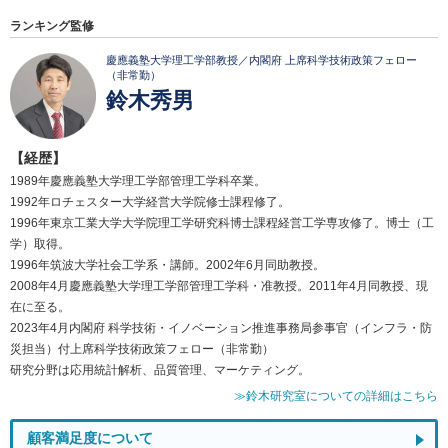
ランキング監修
慶應義塾大学理工学部教授／内閣府 上席科学技術政策フェロー
（非常勤）
鈴木秀男
【経歴】
1989年慶應義塾大学理工学部管理工学科卒業。
1992年ロチェスター大学経営大学院修士課程修了。
1996年東京工業大学大学院理工学研究科博士課程経営工学専攻修了。博士（工
学）取得。
1996年筑波大学社会工学系・講師。2002年6月同助教授。
2008年4月慶應義塾大学理工学部管理工学科・准教授。2011年4月同教授、現
在に至る。
2023年4月内閣府 科学技術・イノベーション推進事務局参事官（インフラ・防
災担当）付上席科学技術政策フェロー（非常勤）
研究分野は応用統計解析、品質管理、マーケティング。
≫鈴木研究室についての詳細はこちら
顧客満足度について