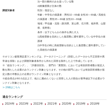
3)一部の教科のみを扱っている塾
4)映像授業が主体の塾
調査対象者
性別：指定なし
年齢：中学生の保護者：男性32～69歳 女性30～69歳／高校生
の保護者：男性35～69歳 女性33～69歳
地域：甲信越・北陸（新潟県、富山県、石川県、福井県、山梨
県、長野県）
条件：以下どちらかの条件を満たす人
1)高校受験を目的とした集団塾に通年通学している中学生の保
護者
2)中学生の時に高校受験を目的とした集団塾に通年通学してい
た高校生の保護者
※オリコン顧客満足度ランキングは、データクリーニング（回収したデータから不正回答や異
常値を排除）および調査対象者条件から外れた回答を除外した上で作成しています。
※「総合ランキング」、「評価項目別」、部門の「業態別」においては有効回答者数が規定人
数を満たした企業のみランクイン対象となります。その他の部門においては有効回答者数が規
定人数の半数以上の企業がランクイン対象となります。
※総合得点が60.0点以上で、他人に薦めたくないと回答した人の割合が基準値以下の企業がラ
ンクイン対象となります。
≫ 詳細はこちら
過去ランキング
2024年
2023年
2022年
2021年
2020年
2019年
2018年