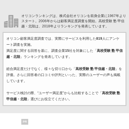
オリコンランキングは、株式会社オリコンを前身企業に1967年より
スタート。2006年からは顧客満足度調査を開始。高校受験 塾 甲信
越・北陸は、2018年よりランキングを発表しています。
オリコン顧客満足度調査では、実際にサービスを利用した
819
人にアンケ
ート調査を実施。
満足度に関する回答を基に、調査企業
15
社を対象にした「
高校受験 塾 甲信
越・北陸
」ランキングを発表しています。
総合満足度だけでなく、様々な切り口から「
高校受験 塾 甲信越・北陸
」を
評価。さらに回答者の口コミや評判といった、実際のユーザーの声も掲載
しています。
サービス検討の際、“ユーザー満足度”からも比較することで「
高校受験 塾
甲信越・北陸
」選びにお役立てください。
PR