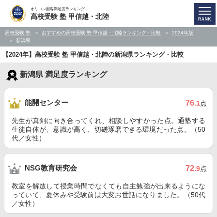
オリコン顧客満足度ランキング
高校受験 塾 甲信越・北陸
高校受験 塾
おすすめの高校受験 塾 甲信越・北陸ランキング・比較
2024年版
新潟県
【2024年】高校受験 塾 甲信越・北陸の新潟県ランキング・比較
新潟県 満足度ランキング
能開センター
76
.1
点
先生が真剣に向き合ってくれ、相談しやすかった点。通塾する
生徒自体が、意識が高く、切磋琢磨できる環境だった点。（50
代／女性）
NSG教育研究会
72
.9
点
教室を解放して授業時間でなくても自主勉強が出来るようにな
っていて、夏休みや受験前は大変お世話になりました。（50代
／女性）