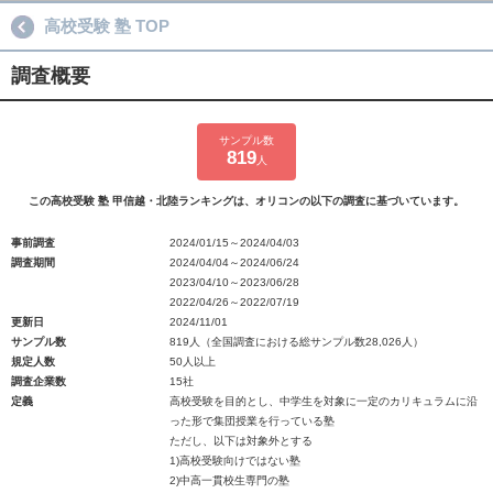
高校受験 塾 TOP
調査概要
サンプル数
819
人
この高校受験 塾 甲信越・北陸ランキングは、オリコンの以下の調査に基づいています。
事前調査
2024/01/15～2024/04/03
調査期間
2024/04/04～2024/06/24
2023/04/10～2023/06/28
2022/04/26～2022/07/19
更新日
2024/11/01
サンプル数
819人（全国調査における総サンプル数28,026人）
規定人数
50人以上
調査企業数
15社
定義
高校受験を目的とし、中学生を対象に一定のカリキュラムに沿
った形で集団授業を行っている塾
ただし、以下は対象外とする
1)高校受験向けではない塾
2)中高一貫校生専門の塾