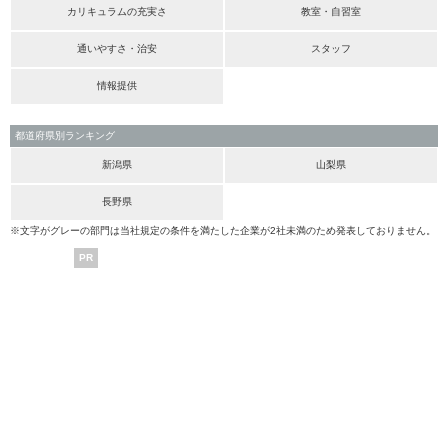
カリキュラムの充実さ
教室・自習室
通いやすさ・治安
スタッフ
情報提供
都道府県別ランキング
新潟県
山梨県
長野県
※文字がグレーの部門は当社規定の条件を満たした企業が2社未満のため発表しておりません。
PR