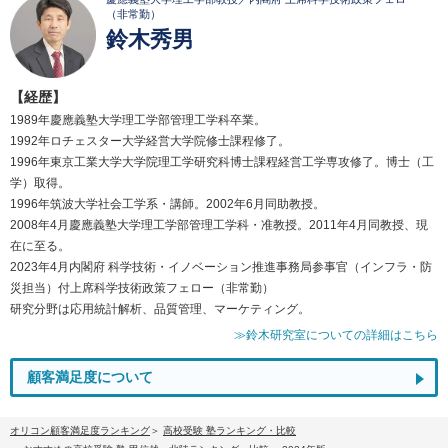
（非常勤）
鈴木秀男
【経歴】
1989年慶應義塾大学理工学部管理工学科卒業。
1992年ロチェスター大学経営大学院修士課程修了。
1996年東京工業大学大学院理工学研究科博士課程経営工学専攻修了。博士（工
学）取得。
1996年筑波大学社会工学系・講師。2002年6月同助教授。
2008年4月慶應義塾大学理工学部管理工学科・准教授。2011年4月同教授、現
在に至る。
2023年4月内閣府 科学技術・イノベーション推進事務局参事官（インフラ・防
災担当）付上席科学技術政策フェロー（非常勤）
研究分野は応用統計解析、品質管理、マーケティング。
≫鈴木研究室についての詳細はこちら
顧客満足度について
オリコン顧客満足度ランキング
高校受験 塾ランキング・比較