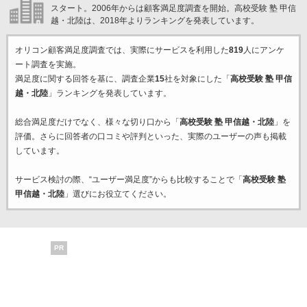
スタート。2006年からは顧客満足度調査を開始。高校受験 塾 甲信
越・北陸は、2018年よりランキングを発表しています。
オリコン顧客満足度調査では、実際にサービスを利用した
819
人にアンケ
ート調査を実施。
満足度に関する回答を基に、調査企業
15
社を対象にした「
高校受験 塾 甲信
越・北陸
」ランキングを発表しています。
総合満足度だけでなく、様々な切り口から「
高校受験 塾 甲信越・北陸
」を
評価。さらに回答者の口コミや評判といった、実際のユーザーの声も掲載
しています。
サービス検討の際、“ユーザー満足度”からも比較することで「
高校受験 塾
甲信越・北陸
」選びにお役立てください。
PR