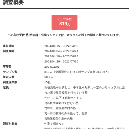
調査概要
サンプル数
819
人
この高校受験 塾 甲信越・北陸ランキングは、オリコンの以下の調査に基づいています。
事前調査
2024/01/15～2024/04/03
調査期間
2024/04/04～2024/06/24
2023/04/10～2023/06/28
2022/04/26～2022/07/19
更新日
2024/11/01
サンプル数
819人（全国調査における総サンプル数28,026人）
規定人数
50人以上
調査企業数
15社
定義
高校受験を目的とし、中学生を対象に一定のカリキュラムに沿
った形で集団授業を行っている塾
ただし、以下は対象外とする
1)高校受験向けではない塾
2)中高一貫校生専門の塾
3)一部の教科のみを扱っている塾
4)映像授業が主体の塾
調査対象者
性別：指定なし
年齢：中学生の保護者：男性32～69歳 女性30～69歳／高校生