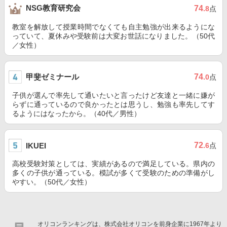
NSG教育研究会
74
.8
点
教室を解放して授業時間でなくても自主勉強が出来るようにな
っていて、夏休みや受験前は大変お世話になりました。（50代
／女性）
甲斐ゼミナール
74
.0
点
子供が選んで率先して通いたいと言ったけど友達と一緒に嫌が
らずに通っているので良かったとは思うし、勉強も率先してす
るようにはなったから。（40代／男性）
72
IKUEI
.6
点
高校受験対策としては、実績があるので満足している。県内の
多くの子供が通っている。模試が多くて受験のための準備がし
やすい。（50代／女性）
オリコンランキングは、株式会社オリコンを前身企業に1967年より