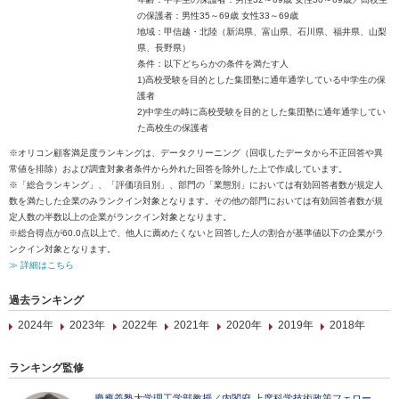
の保護者：男性35～69歳 女性33～69歳
地域：甲信越・北陸（新潟県、富山県、石川県、福井県、山梨
県、長野県）
条件：以下どちらかの条件を満たす人
1)高校受験を目的とした集団塾に通年通学している中学生の保
護者
2)中学生の時に高校受験を目的とした集団塾に通年通学してい
た高校生の保護者
※オリコン顧客満足度ランキングは、データクリーニング（回収したデータから不正回答や異
常値を排除）および調査対象者条件から外れた回答を除外した上で作成しています。
※「総合ランキング」、「評価項目別」、部門の「業態別」においては有効回答者数が規定人
数を満たした企業のみランクイン対象となります。その他の部門においては有効回答者数が規
定人数の半数以上の企業がランクイン対象となります。
※総合得点が60.0点以上で、他人に薦めたくないと回答した人の割合が基準値以下の企業がラ
ンクイン対象となります。
≫ 詳細はこちら
過去ランキング
2024年
2023年
2022年
2021年
2020年
2019年
2018年
ランキング監修
慶應義塾大学理工学部教授／内閣府 上席科学技術政策フェロー