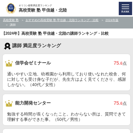
オリコン顧客満足度ランキング
高校受験 塾 甲信越・北陸
高校受験 塾
おすすめの高校受験 塾 甲信越・北陸ランキング・比較
2024年版
講師
【2024年】高校受験 塾 甲信越・北陸の講師ランキング・比較
講師 満足度ランキング
信学会ゼミナール
75
.6
点
通いやすい立地、幼稚園から利用しており使いなれた校舎、何
に対しても受け身な子だが、先生方はよく見てくださり、感謝
しかない。（40代／女性）
能力開発センター
75
.6
点
勉強する時間が長くなったこと。わからない所は、質問できて
理解する事ができた事。（50代／男性）