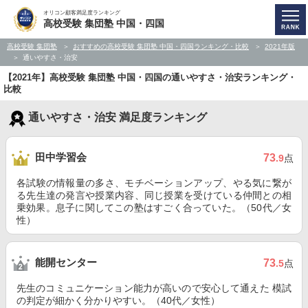
オリコン顧客満足度ランキング
高校受験 集団塾 中国・四国
高校受験 集団塾
おすすめの高校受験 集団塾 中国・四国ランキング・比較
2021年版
通いやすさ・治安
【2021年】高校受験 集団塾 中国・四国の通いやすさ・治安ランキング・
比較
通いやすさ・治安 満足度ランキング
田中学習会
73
.9
点
各試験の情報量の多さ、モチベーションアップ、やる気に繋が
る先生達の発言や授業内容、同じ授業を受けている仲間との相
乗効果。息子に関してこの塾はすごく合っていた。（50代／女
性）
能開センター
73
.5
点
先生のコミュニケーション能力が高いので安心して通えた 模試
の判定が細かく分かりやすい。（40代／女性）