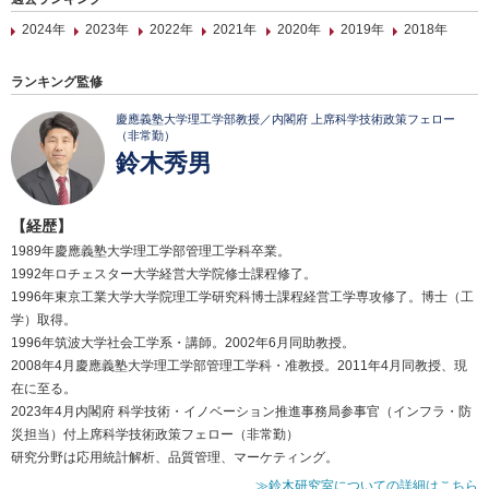
2024年
2023年
2022年
2021年
2020年
2019年
2018年
ランキング監修
慶應義塾大学理工学部教授／内閣府 上席科学技術政策フェロー
（非常勤）
鈴木秀男
【経歴】
1989年慶應義塾大学理工学部管理工学科卒業。
1992年ロチェスター大学経営大学院修士課程修了。
1996年東京工業大学大学院理工学研究科博士課程経営工学専攻修了。博士（工
学）取得。
1996年筑波大学社会工学系・講師。2002年6月同助教授。
2008年4月慶應義塾大学理工学部管理工学科・准教授。2011年4月同教授、現
在に至る。
2023年4月内閣府 科学技術・イノベーション推進事務局参事官（インフラ・防
災担当）付上席科学技術政策フェロー（非常勤）
研究分野は応用統計解析、品質管理、マーケティング。
≫鈴木研究室についての詳細はこちら