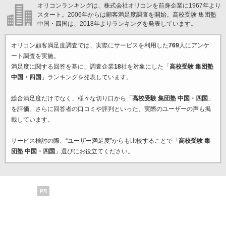
オリコンランキングは、株式会社オリコンを前身企業に1967年より
スタート。2006年からは顧客満足度調査を開始。高校受験 集団塾
中国・四国は、2018年よりランキングを発表しています。
オリコン顧客満足度調査では、実際にサービスを利用した
769
人にアンケ
ート調査を実施。
満足度に関する回答を基に、調査企業
18
社を対象にした「
高校受験 集団塾
中国・四国
」ランキングを発表しています。
総合満足度だけでなく、様々な切り口から「
高校受験 集団塾 中国・四国
」
を評価。さらに回答者の口コミや評判といった、実際のユーザーの声も掲
載しています。
サービス検討の際、“ユーザー満足度”からも比較することで「
高校受験 集
団塾 中国・四国
」選びにお役立てください。
PR