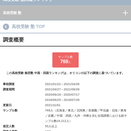
高校受験 塾
高校受験 塾 TOP
調査概要
サンプル数
769
人
この高校受験 集団塾 中国・四国ランキングは、オリコンの以下の調査に基づいています。
事前調査
2021/01/22～2021/04/26
調査期間
2021/04/27～2021/06/28
2020/06/18～2020/07/17
2019/06/25～2019/07/29
更新日
2021/11/01
サンプル数
769人（北海道／東北／北関東／首都圏／甲信越・北陸／東海
／近畿／中国・四国／九州・沖縄を含む全国調査における総サ
ンプル数24,212人）
規定人数
50人以上