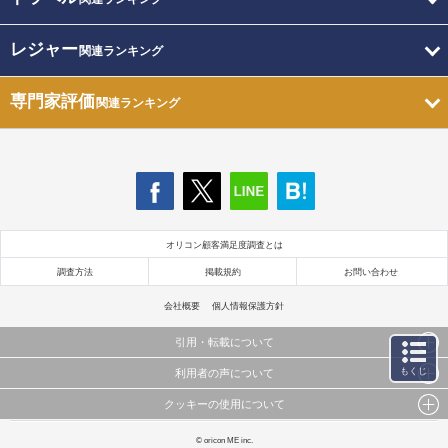
レジャー
関連ランキング
専門家評価
関連ランキング
オリコン顧客満足度調査とは
調査方法
掲載規約
お問い合わせ
会社概要
個人情報保護方針
引用・転載について
もくじ
利用者の声について
当サイトで公開されている情報（文字、写真、イラスト、画像データ等）及びこれらの配置・
編集および構造などについての著作権は株式会社oricon MEに帰属しております。
クッキーの使用について
当サイトに掲載している内容はすべてサービスの利用者が提出された見解・感想です。
これらの情報を権利者の許可なく無断転載・複製などの二次利用を行うことは固く禁じており
弊社が内容について正確性を含め一切保証するものではありません。
ます。
このサイトでは Cookie を使用して、ユーザーに合わせたコンテンツや広告の表示、ソーシャル
© oricon ME inc.
弊社の見解・ 意見ではないことをご理解いただいた上でご覧ください。