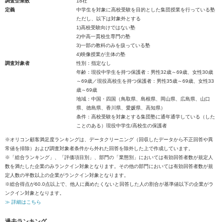
調査企業数
18社
定義
中学生を対象に高校受験を目的とした集団授業を行っている塾
ただし、以下は対象外とする
1)高校受験向けではない塾
2)中高一貫校生専門の塾
3)一部の教科のみを扱っている塾
4)映像授業が主体の塾
調査対象者
性別：指定なし
年齢：現役中学生を持つ保護者：男性32歳～69歳、女性30歳
～69歳／現役高校生を持つ保護者：男性35歳～69歳、女性33
歳～69歳
地域：中国・四国（鳥取県、島根県、岡山県、広島県、山口
県、徳島県、香川県、愛媛県、高知県）
条件：高校受験を対象とする集団塾に通年通学している（した
ことのある）現役中学生/高校生の保護者
※オリコン顧客満足度ランキングは、データクリーニング（回収したデータから不正回答や異
常値を排除）および調査対象者条件から外れた回答を除外した上で作成しています。
※「総合ランキング」、「評価項目別」、部門の「業態別」においては有効回答者数が規定人
数を満たした企業のみランクイン対象となります。その他の部門においては有効回答者数が規
定人数の半数以上の企業がランクイン対象となります。
※総合得点が60.0点以上で、他人に薦めたくないと回答した人の割合が基準値以下の企業がラ
ンクイン対象となります。
≫ 詳細はこちら
過去ランキング