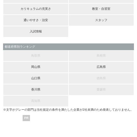
カリキュラムの充実さ
教室・自習室
通いやすさ・治安
スタッフ
入試情報
都道府県別ランキング
鳥取県
島根県
岡山県
広島県
山口県
徳島県
香川県
愛媛県
高知県
※文字がグレーの部門は当社規定の条件を満たした企業が2社未満のため発表しておりません。
PR