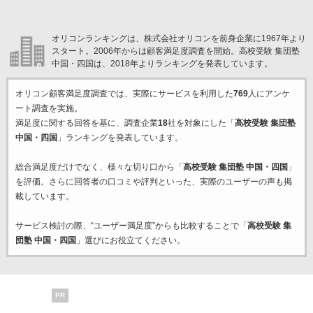
オリコンランキングは、株式会社オリコンを前身企業に1967年より
スタート。2006年からは顧客満足度調査を開始。高校受験 集団塾
中国・四国は、2018年よりランキングを発表しています。
オリコン顧客満足度調査では、実際にサービスを利用した
769
人にアンケ
ート調査を実施。
満足度に関する回答を基に、調査企業
18
社を対象にした「
高校受験 集団塾
中国・四国
」ランキングを発表しています。
総合満足度だけでなく、様々な切り口から「
高校受験 集団塾 中国・四国
」
を評価。さらに回答者の口コミや評判といった、実際のユーザーの声も掲
載しています。
サービス検討の際、“ユーザー満足度”からも比較することで「
高校受験 集
団塾 中国・四国
」選びにお役立てください。
PR