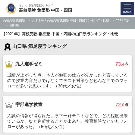
オリコン顧客満足度ランキング
高校受験 集団塾 中国・四国
高校受験 集団塾
おすすめの高校受験 集団塾 中国・四国ランキング・比較
2021年版
山口県
【2021年】高校受験 集団塾 中国・四国の山口県ランキング・比較
山口県 満足度ランキング
九大進学ゼミ
73
.4
点
成績が上がった点。本人が勉強の仕方が分かったと言っている
ので授業内容だけではなくてテスト対策など色んな面でのフォ
ローが多いと思います。（30代／女性）
宇部進学教室
72
.6
点
入試の情報が得られた。県下一斉テストなどで、どの程度出来
ているか、など判断することが出来た。教育相談などでもフォ
ローがあった。（50代／女性）