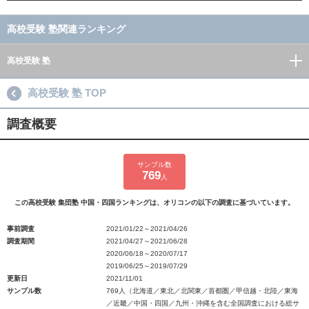
高校受験 塾関連ランキング
高校受験 塾
高校受験 塾 TOP
調査概要
サンプル数
769
人
この高校受験 集団塾 中国・四国ランキングは、オリコンの以下の調査に基づいています。
事前調査
2021/01/22～2021/04/26
調査期間
2021/04/27～2021/06/28
2020/06/18～2020/07/17
2019/06/25～2019/07/29
更新日
2021/11/01
サンプル数
769人（北海道／東北／北関東／首都圏／甲信越・北陸／東海
／近畿／中国・四国／九州・沖縄を含む全国調査における総サ