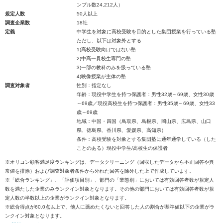
ンプル数24,212人）
規定人数
50人以上
調査企業数
18社
定義
中学生を対象に高校受験を目的とした集団授業を行っている塾
ただし、以下は対象外とする
1)高校受験向けではない塾
2)中高一貫校生専門の塾
3)一部の教科のみを扱っている塾
4)映像授業が主体の塾
調査対象者
性別：指定なし
年齢：現役中学生を持つ保護者：男性32歳～69歳、女性30歳
～69歳／現役高校生を持つ保護者：男性35歳～69歳、女性33
歳～69歳
地域：中国・四国（鳥取県、島根県、岡山県、広島県、山口
県、徳島県、香川県、愛媛県、高知県）
条件：高校受験を対象とする集団塾に通年通学している（した
ことのある）現役中学生/高校生の保護者
※オリコン顧客満足度ランキングは、データクリーニング（回収したデータから不正回答や異
常値を排除）および調査対象者条件から外れた回答を除外した上で作成しています。
※「総合ランキング」、「評価項目別」、部門の「業態別」においては有効回答者数が規定人
数を満たした企業のみランクイン対象となります。その他の部門においては有効回答者数が規
定人数の半数以上の企業がランクイン対象となります。
※総合得点が60.0点以上で、他人に薦めたくないと回答した人の割合が基準値以下の企業がラ
ンクイン対象となります。