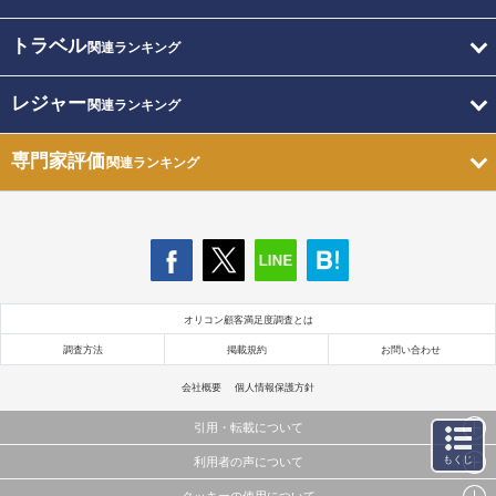
トラベル
関連ランキング
レジャー
関連ランキング
専門家評価
関連ランキング
オリコン顧客満足度調査とは
調査方法
掲載規約
お問い合わせ
会社概要
個人情報保護方針
引用・転載について
もくじ
利用者の声について
当サイトで公開されている情報（文字、写真、イラスト、画像データ等）及びこれらの配置・
編集および構造などについての著作権は株式会社oricon MEに帰属しております。