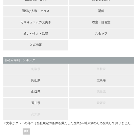
適切な人数・クラス
講師
カリキュラムの充実さ
教室・自習室
通いやすさ・治安
スタッフ
入試情報
都道府県別ランキング
鳥取県
島根県
岡山県
広島県
山口県
徳島県
香川県
愛媛県
高知県
※文字がグレーの部門は当社規定の条件を満たした企業が2社未満のため発表しておりません。
PR