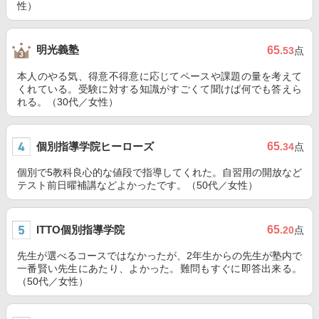
性）
明光義塾
65
.53
点
本人のやる気、得意不得意に応じてペースや課題の量を考えて
くれている。受験に対する知識がすごくて聞けば何でも答えら
れる。（30代／女性）
個別指導学院ヒーローズ
65
.34
点
個別で5教科良心的な値段で指導してくれた。自習用の開放など
テスト前日曜補講などよかったです。（50代／女性）
ITTO個別指導学院
65
.20
点
先生が選べるコースではなかったが、2年生からの先生が塾内で
一番賢い先生にあたり、よかった。難問もすぐに即答出来る。
（50代／女性）