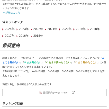
※総合得点が60.00点以上で、他人に薦めたくないと回答した人の割合が基準値以下の企業がラ
ンクイン対象となります。
≫ 詳細はこちら
過去ランキング
2024年
2023年
2022年
2021年
2020年
2019年
2018年
2017年
2016年
2015年
推奨意向
調査企業のサービス利用者に、「どの程度その企業のサービスを推奨したいか」について「
A:
とても薦めたい
」「
B:まあ薦めたい
」「
C:あまり薦めたくない
」「
D:全く薦めたくない
」の4段
階で評価をしてもらい比率を算出しています。
※10段階聴取については、A=9-10回答、B=6-8回答、C=3-5回答、D=1-2回答として割合を算
出しております。
商標対象は、回答者数が50人以上の企業です。
推奨意向データ（PDF）
ランキング監修