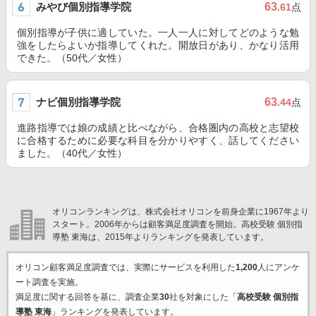
みやび個別指導学院
63
.61
点
個別指導が子供に適していた。一人一人に対してどのような勉
強をしたらよいか指導してくれた。開放日があり、かなり活用
できた。（50代／女性）
ナビ個別指導学院
63
.44
点
進路指導では娘の成績と比べながら、合格圏内の高校と志望校
に合格するために必要な科目を分かりやすく、話してください
ました。（40代／女性）
オリコンランキングは、株式会社オリコンを前身企業に1967年より
スタート。2006年からは顧客満足度調査を開始。高校受験 個別指
導塾 東海は、2015年よりランキングを発表しています。
オリコン顧客満足度調査では、実際にサービスを利用した
1,200
人にアンケ
ート調査を実施。
満足度に関する回答を基に、調査企業
30
社を対象にした「
高校受験 個別指
導塾 東海
」ランキングを発表しています。