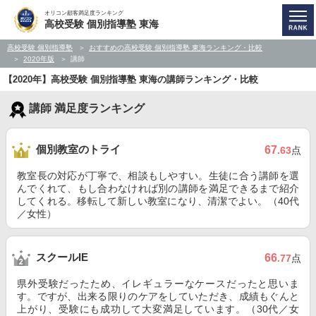
オリコン顧客満足度ランキング
高校受験 個別指導塾 東海
高校受験 個別指導塾
おすすめの高校受験 個別指導塾 東海ランキング・比較
2020年版
講師
【2020年】高校受験 個別指導塾 東海の講師ランキング・比較
講師 満足度ランキング
個別教室のトライ
67
.63
点
教室長の対応が丁寧で、相談もしやすい。生徒に合う講師を選
んでくれて、もし合わなければ別の講師を満足できるまで紹介
してくれる。移転して新しい教室になり、清潔でよい。（40代
／女性）
スクールIE
66
.77
点
県外受験だったため、イレギュラーなケースだったと思いま
す。ですが、出来る限りのケアをしていただき、成績もぐんと
上がり、受験にも成功して大変満足しています。（30代／女