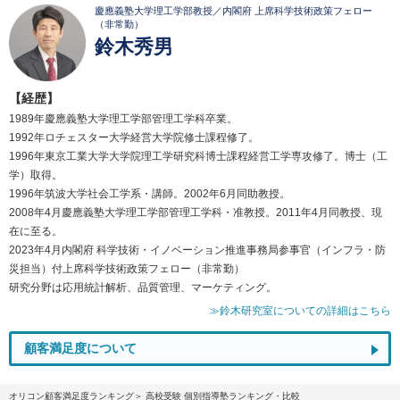
慶應義塾大学理工学部教授／内閣府 上席科学技術政策フェロー
（非常勤）
鈴木秀男
【経歴】
1989年慶應義塾大学理工学部管理工学科卒業。
1992年ロチェスター大学経営大学院修士課程修了。
1996年東京工業大学大学院理工学研究科博士課程経営工学専攻修了。博士（工
学）取得。
1996年筑波大学社会工学系・講師。2002年6月同助教授。
2008年4月慶應義塾大学理工学部管理工学科・准教授。2011年4月同教授、現
在に至る。
2023年4月内閣府 科学技術・イノベーション推進事務局参事官（インフラ・防
災担当）付上席科学技術政策フェロー（非常勤）
研究分野は応用統計解析、品質管理、マーケティング。
≫鈴木研究室についての詳細はこちら
顧客満足度について
オリコン顧客満足度ランキング
高校受験 個別指導塾ランキング・比較