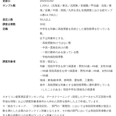
更新日
2020/11/02
サンプル数
1,200人（北海道／東北／北関東／首都圏／甲信越・北陸／東
海／近畿／中国・四国／九州を含む全国調査における総サンプ
ル数14,769人）
規定人数
50人以上
調査企業数
30社
定義
中学生を対象に高校受験を目的とした個別指導を行っている
塾。
以下は対象外とする。
・高校受験向けではない塾
・中高一貫校生向けの塾
・一部の教科のみを扱っている塾
・学校内個別指導塾
調査対象者
性別：指定なし
年齢：現役中学生を持つ保護者：男性32歳～69歳、女性30歳
～69歳 現役高校生を持つ保護者：男性35歳～69歳、女性33歳
～69歳
地域：東海(岐阜県、静岡県、愛知県、三重県)
条件：高校受験を対象とする個別指導塾に通年通学している
（したことのある）現役中学生/高校生の保護者
※オリコン顧客満足度ランキングは、データクリーニング（回収したデータから不正回答や異
常値を排除）および調査対象者条件から外れた回答を除外した上で作成しています。
※「総合ランキング」、「評価項目別」、部門の「業態別」においては有効回答者数が規定人
数を満たした企業のみランクイン対象となります。その他の部門においては有効回答者数が規
定人数の半数以上の企業がランクイン対象となります。