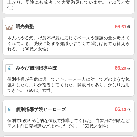
上がり、受験にも成功して大変満足しています。（30代／女
性）
明光義塾
66
.53
点
本人のやる気、得意不得意に応じてペースや課題の量を考えて
くれている。受験に対する知識がすごくて聞けば何でも答えら
れる。（30代／女性）
みやび個別指導学院
66
.20
点
個別指導が子供に適していた。一人一人に対してどのような勉
強をしたらよいか指導してくれた。開放日があり、かなり活用
できた。（50代／女性）
個別指導学院ヒーローズ
66
.13
点
個別で5教科良心的な値段で指導してくれた。自習用の開放など
テスト前日曜補講などよかったです。（50代／女性）