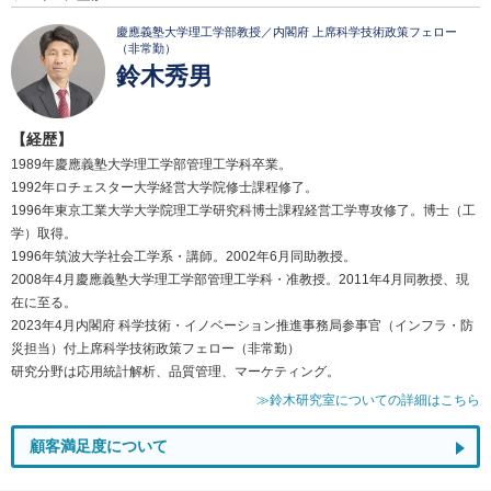
慶應義塾大学理工学部教授／内閣府 上席科学技術政策フェロー
（非常勤）
鈴木秀男
【経歴】
1989年慶應義塾大学理工学部管理工学科卒業。
1992年ロチェスター大学経営大学院修士課程修了。
1996年東京工業大学大学院理工学研究科博士課程経営工学専攻修了。博士（工
学）取得。
1996年筑波大学社会工学系・講師。2002年6月同助教授。
2008年4月慶應義塾大学理工学部管理工学科・准教授。2011年4月同教授、現
在に至る。
2023年4月内閣府 科学技術・イノベーション推進事務局参事官（インフラ・防
災担当）付上席科学技術政策フェロー（非常勤）
研究分野は応用統計解析、品質管理、マーケティング。
≫鈴木研究室についての詳細はこちら
顧客満足度について