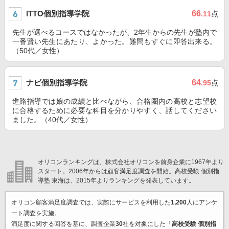
ITTO個別指導学院
66
.11
点
先生が選べるコースではなかったが、2年生からの先生が塾内で
一番賢い先生にあたり、よかった。難問もすぐに即答出来る。
（50代／女性）
ナビ個別指導学院
64
.95
点
進路指導では娘の成績と比べながら、合格圏内の高校と志望校
に合格するために必要な科目を分かりやすく、話してください
ました。（40代／女性）
オリコンランキングは、株式会社オリコンを前身企業に1967年より
スタート。2006年からは顧客満足度調査を開始。高校受験 個別指
導塾 東海は、2015年よりランキングを発表しています。
オリコン顧客満足度調査では、実際にサービスを利用した
1,200
人にアンケ
ート調査を実施。
満足度に関する回答を基に、調査企業
30
社を対象にした「
高校受験 個別指