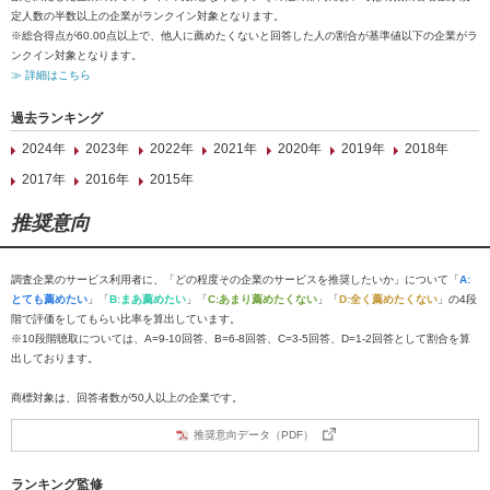
定人数の半数以上の企業がランクイン対象となります。
※総合得点が60.00点以上で、他人に薦めたくないと回答した人の割合が基準値以下の企業がラ
ンクイン対象となります。
≫ 詳細はこちら
過去ランキング
2024年
2023年
2022年
2021年
2020年
2019年
2018年
2017年
2016年
2015年
推奨意向
調査企業のサービス利用者に、「どの程度その企業のサービスを推奨したいか」について「
A:
とても薦めたい
」「
B:まあ薦めたい
」「
C:あまり薦めたくない
」「
D:全く薦めたくない
」の4段
階で評価をしてもらい比率を算出しています。
※10段階聴取については、A=9-10回答、B=6-8回答、C=3-5回答、D=1-2回答として割合を算
出しております。
商標対象は、回答者数が50人以上の企業です。
推奨意向データ（PDF）
ランキング監修