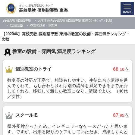
オリコン顧客満足度ランキング
高校受験 個別指導塾 東海
高校受験 個別指導塾
おすすめの高校受験 個別指導塾 東海ランキング・比較
2020年版
教室の設備・雰囲気
【2020年】高校受験 個別指導塾 東海の教室の設備・雰囲気ランキング・
比較
教室の設備・雰囲気 満足度ランキング
個別教室のトライ
68
.10
点
教室長の対応が丁寧で、相談もしやすい。生徒に合う講師を選
んでくれて、もし合わなければ別の講師を満足できるまで紹介
してくれる。移転して新しい教室になり、清潔でよい。（40代
／女性）
スクールIE
67
.95
点
県外受験だったため、イレギュラーなケースだったと思いま
す。ですが、出来る限りのケアをしていただき、成績もぐんと