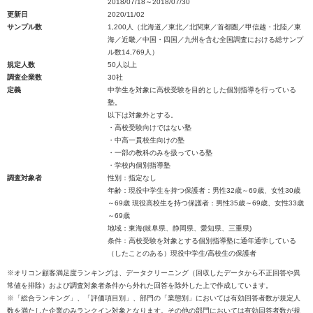
2018/07/18～2018/07/30
更新日
2020/11/02
サンプル数
1,200人（北海道／東北／北関東／首都圏／甲信越・北陸／東
海／近畿／中国・四国／九州を含む全国調査における総サンプ
ル数14,769人）
規定人数
50人以上
調査企業数
30社
定義
中学生を対象に高校受験を目的とした個別指導を行っている
塾。
以下は対象外とする。
・高校受験向けではない塾
・中高一貫校生向けの塾
・一部の教科のみを扱っている塾
・学校内個別指導塾
調査対象者
性別：指定なし
年齢：現役中学生を持つ保護者：男性32歳～69歳、女性30歳
～69歳 現役高校生を持つ保護者：男性35歳～69歳、女性33歳
～69歳
地域：東海(岐阜県、静岡県、愛知県、三重県)
条件：高校受験を対象とする個別指導塾に通年通学している
（したことのある）現役中学生/高校生の保護者
※オリコン顧客満足度ランキングは、データクリーニング（回収したデータから不正回答や異
常値を排除）および調査対象者条件から外れた回答を除外した上で作成しています。
※「総合ランキング」、「評価項目別」、部門の「業態別」においては有効回答者数が規定人
数を満たした企業のみランクイン対象となります。その他の部門においては有効回答者数が規