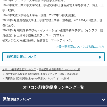
1992年ロチェスター大学経営大学院修士課程修了。
1996年東京工業大学大学院理工学研究科博士課程経営工学専攻修了。博士（工
学）取得。
1996年筑波大学社会工学系・講師。2002年6月同助教授。
2008年4月慶應義塾大学理工学部管理工学科・准教授。2011年4月同教授、現
在に至る。
2023年4月内閣府 科学技術・イノベーション推進事務局参事官（インフラ・防
災担当）付上席科学技術政策フェロー（非常勤）
研究分野は応用統計解析、品質管理、マーケティング。
≫鈴木研究室についての詳細はこちら
顧客満足度について
オリコン顧客満足度ランキング
高校受験 個別指導塾ランキング・比較
おすすめの高校受験 個別指導塾 東海ランキング・比較
2020年版
高校受験 個別指導塾 東海の静岡県ランキング・口コミ情報
オリコン顧客満足度
ランキング一覧
保険
関連ランキング