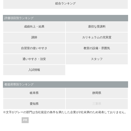
総合ランキング
評価項目別ランキング
成績向上・結果
適切な受講料
講師
カリキュラムの充実度
自習室の使いやすさ
教室の設備・雰囲気
通いやすさ・治安
スタッフ
入試情報
都道府県別ランキング
岐阜県
静岡県
愛知県
三重県
※文字がグレーの部門は当社規定の条件を満たした企業が2社未満のため発表しておりません。
PR