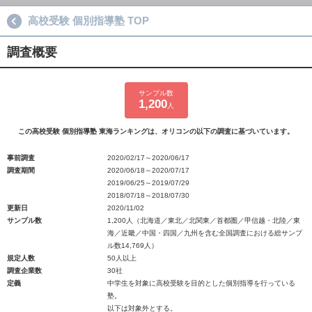
高校受験 個別指導塾 TOP
調査概要
サンプル数
1,200
人
この高校受験 個別指導塾 東海ランキングは、オリコンの以下の調査に基づいています。
事前調査
2020/02/17～2020/06/17
調査期間
2020/06/18～2020/07/17
2019/06/25～2019/07/29
2018/07/18～2018/07/30
更新日
2020/11/02
サンプル数
1,200人（北海道／東北／北関東／首都圏／甲信越・北陸／東
海／近畿／中国・四国／九州を含む全国調査における総サンプ
ル数14,769人）
規定人数
50人以上
調査企業数
30社
定義
中学生を対象に高校受験を目的とした個別指導を行っている
塾。
以下は対象外とする。