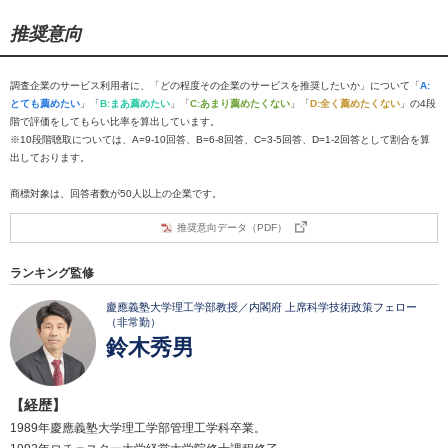
推奨意向
調査企業のサービス利用者に、「どの程度その企業のサービスを推奨したいか」について「
A:
とても薦めたい
」「
B:まあ薦めたい
」「
C:あまり薦めたくない
」「
D:全く薦めたくない
」の4段
階で評価をしてもらい比率を算出しています。
※10段階聴取については、A=9-10回答、B=6-8回答、C=3-5回答、D=1-2回答として割合を算
出しております。
商標対象は、回答者数が50人以上の企業です。
推奨意向データ（PDF）
ランキング監修
慶應義塾大学理工学部教授／内閣府 上席科学技術政策フェロー
（非常勤）
鈴木秀男
【経歴】
1989年慶應義塾大学理工学部管理工学科卒業。