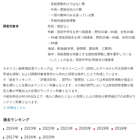
・高校受験向けではない塾
・中高一貫校生向けの塾
・一部の教科のみを扱っている塾
・学校内個別指導塾
調査対象者
性別：指定なし
年齢：現役中学生を持つ保護者：男性32歳～69歳、女性30歳
～69歳 現役高校生を持つ保護者：男性35歳～69歳、女性33歳
～69歳
地域：東海(岐阜県、静岡県、愛知県、三重県)
条件：高校受験を対象とする個別指導塾に通年通学している
（したことのある）現役中学生/高校生の保護者
※オリコン顧客満足度ランキングは、データクリーニング（回収したデータから不正回答や異
常値を排除）および調査対象者条件から外れた回答を除外した上で作成しています。
※「総合ランキング」、「評価項目別」、部門の「業態別」においては有効回答者数が規定人
数を満たした企業のみランクイン対象となります。その他の部門においては有効回答者数が規
定人数の半数以上の企業がランクイン対象となります。
※総合得点が60.00点以上で、他人に薦めたくないと回答した人の割合が基準値以下の企業がラ
ンクイン対象となります。
≫ 詳細はこちら
過去ランキング
2024年
2023年
2022年
2021年
2020年
2019年
2018年
2017年
2016年
2015年