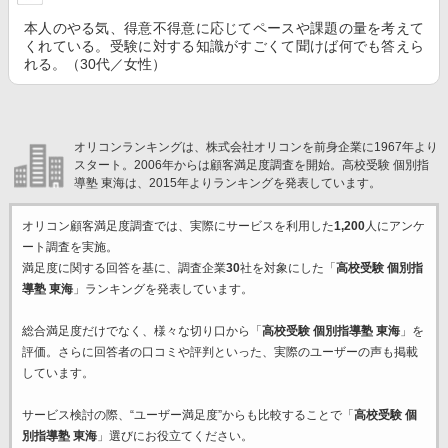
本人のやる気、得意不得意に応じてペースや課題の量を考えて
くれている。受験に対する知識がすごくて聞けば何でも答えら
れる。（30代／女性）
オリコンランキングは、株式会社オリコンを前身企業に1967年より
スタート。2006年からは顧客満足度調査を開始。高校受験 個別指
導塾 東海は、2015年よりランキングを発表しています。
オリコン顧客満足度調査では、実際にサービスを利用した
1,200
人にアンケ
ート調査を実施。
満足度に関する回答を基に、調査企業
30
社を対象にした「
高校受験 個別指
導塾 東海
」ランキングを発表しています。
総合満足度だけでなく、様々な切り口から「
高校受験 個別指導塾 東海
」を
評価。さらに回答者の口コミや評判といった、実際のユーザーの声も掲載
しています。
サービス検討の際、“ユーザー満足度”からも比較することで「
高校受験 個
別指導塾 東海
」選びにお役立てください。