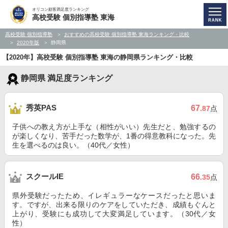
オリコン顧客満足度ランキング
高校受験 個別指導塾 東海
高校受験 個別指導塾
おすすめの高校受験 個別指導塾 東海ランキング・比較
2020年版
静岡県
【2020年】高校受験 個別指導塾 東海の静岡県ランキング・比較
静岡県 満足度ランキング
秀英PAS
67
.87
点
子供への教え方が上手な（相性がいい）先生だと、勉強するの
が楽しくなり、苦手だった数学が、1番の得意教科になった。先
生を選べるのは良い。（40代／女性）
スクールIE
66
.35
点
県外受験だったため、イレギュラーなケースだったと思いま
す。ですが、出来る限りのケアをしていただき、成績もぐんと
上がり、受験にも成功して大変満足しています。（30代／女
性）