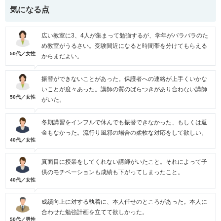
気になる点
広い教室に3、4人が集まって勉強するが、学年がバラバラのた
め教室がうるさい。受験間近になると時間帯を分けてもらえる
50代／女性
からまだよい。
振替ができないことがあった。保護者への連絡が上手くいかな
いことが度々あった。講師の質のばらつきがあり合わない講師
50代／女性
がいた。
冬期講習をインフルで休んでも振替できなかった、もしくは返
金もなかった。流行り風邪の場合の柔軟な対応をして欲しい。
40代／女性
真面目に授業をしてくれない講師がいたこと。それによって子
供のモチベーションも成績も下がってしまったこと。
40代／女性
成績向上に対する執着に、本人任せのところがあった。本人に
合わせた勉強計画を立てて欲しかった。
50代／男性