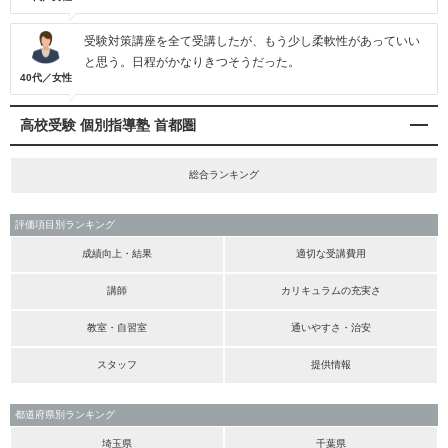
受験対策講座を全て受講したが、もう少し柔軟性があっていい
と思う。日程がかなりきつそうだった。
40代／女性
高校受験 個別指導塾 首都圏
総合ランキング
評価項目別ランキング
成績向上・結果
適切な受講費用
講師
カリキュラムの充実さ
教室・自習室
通いやすさ・治安
スタッフ
提供情報
都道府県別ランキング
埼玉県
千葉県