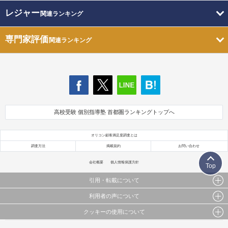
レジャー
関連ランキング
専門家評価
関連ランキング
高校受験 個別指導塾 首都圏ランキングトップへ
オリコン顧客満足度調査とは
調査方法
掲載規約
お問い合わせ
会社概要
個人情報保護方針
Top
引用・転載について
利用者の声について
当サイトで公開されている情報（文字、写真、イラスト、画像データ等）及びこれらの配置・
編集および構造などについての著作権は株式会社oricon MEに帰属しております。
クッキーの使用について
当サイトに掲載している内容はすべてサービスの利用者が提出された見解・感想です。
これらの情報を権利者の許可なく無断転載・複製などの二次利用を行うことは固く禁じており
弊社が内容について正確性を含め一切保証するものではありません。
ます。