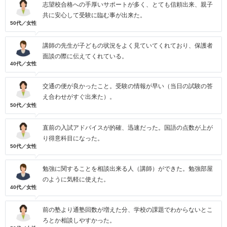
志望校合格への手厚いサポートが多く、とても信頼出来、親子
共に安心して受験に臨む事が出来た。
50代／女性
講師の先生が子どもの状況をよく見ていてくれており、保護者
面談の際に伝えてくれている。
40代／女性
交通の便が良かったこと。受験の情報が早い（当日の試験の答
え合わせがすぐ出来た）。
50代／女性
直前の入試アドバイスが的確、迅速だった。国語の点数が上が
り得意科目になった。
50代／女性
勉強に関することを相談出来る人（講師）ができた。勉強部屋
のように気軽に使えた。
40代／女性
前の塾より通塾回数が増えた分、学校の課題でわからないとこ
ろとか相談しやすかった。