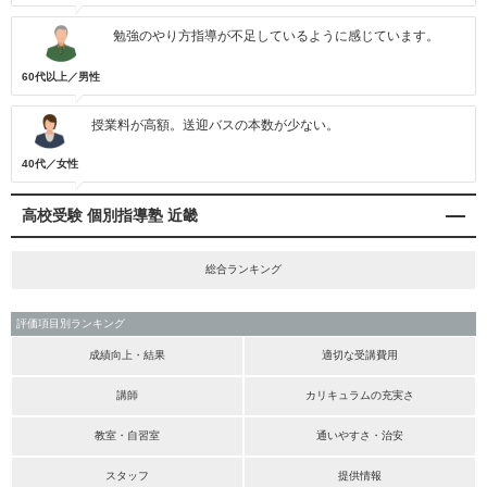
勉強のやり方指導が不足しているように感じています。
60代以上／男性
授業料が高額。送迎バスの本数が少ない。
40代／女性
高校受験 個別指導塾 近畿
総合ランキング
評価項目別ランキング
成績向上・結果
適切な受講費用
講師
カリキュラムの充実さ
教室・自習室
通いやすさ・治安
スタッフ
提供情報