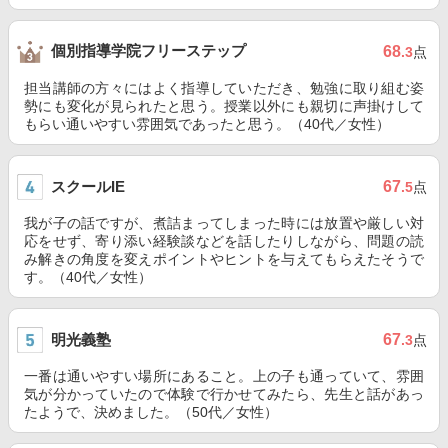
個別指導学院フリーステップ
68
.3
点
担当講師の方々にはよく指導していただき、勉強に取り組む姿
勢にも変化が見られたと思う。授業以外にも親切に声掛けして
もらい通いやすい雰囲気であったと思う。（40代／女性）
スクールIE
67
.5
点
我が子の話ですが、煮詰まってしまった時には放置や厳しい対
応をせず、寄り添い経験談などを話したりしながら、問題の読
み解きの角度を変えポイントやヒントを与えてもらえたそうで
す。（40代／女性）
明光義塾
67
.3
点
一番は通いやすい場所にあること。上の子も通っていて、雰囲
気が分かっていたので体験で行かせてみたら、先生と話があっ
たようで、決めました。（50代／女性）