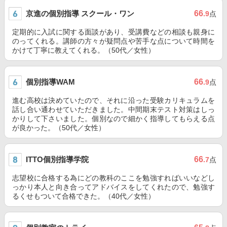
京進の個別指導 スクール・ワン
66
.9
点
定期的に入試に関する面談があり、受講費などの相談も親身に
のってくれる。講師の方々が疑問点や苦手な点について時間を
かけて丁寧に教えてくれる。（50代／女性）
個別指導WAM
66
.9
点
進む高校は決めていたので、それに沿った受験カリキュラムを
話し合い通わせていただきました。中間期末テスト対策はしっ
かりして下さいました。個別なので細かく指導してもらえる点
が良かった。（50代／女性）
ITTO個別指導学院
66
.7
点
志望校に合格する為にどの教科のここを勉強すればいいなどし
っかり本人と向き合ってアドバイスをしてくれたので、勉強す
るくせもついて合格できた。（40代／女性）