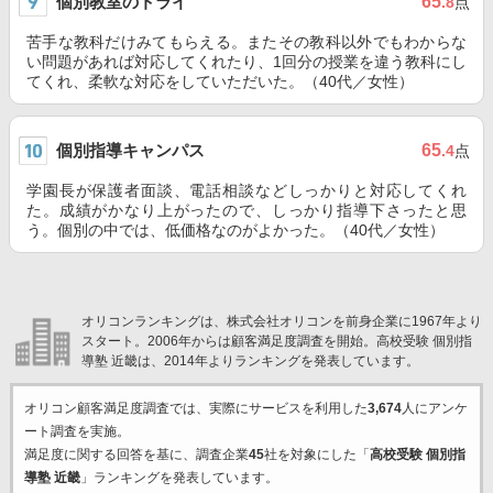
個別教室のトライ
65
.8
点
苦手な教科だけみてもらえる。またその教科以外でもわからな
い問題があれば対応してくれたり、1回分の授業を違う教科にし
てくれ、柔軟な対応をしていただいた。（40代／女性）
個別指導キャンパス
65
.4
点
学園長が保護者面談、電話相談などしっかりと対応してくれ
た。成績がかなり上がったので、しっかり指導下さったと思
う。個別の中では、低価格なのがよかった。（40代／女性）
オリコンランキングは、株式会社オリコンを前身企業に1967年より
スタート。2006年からは顧客満足度調査を開始。高校受験 個別指
導塾 近畿は、2014年よりランキングを発表しています。
オリコン顧客満足度調査では、実際にサービスを利用した
3,674
人にアンケ
ート調査を実施。
満足度に関する回答を基に、調査企業
45
社を対象にした「
高校受験 個別指
導塾 近畿
」ランキングを発表しています。