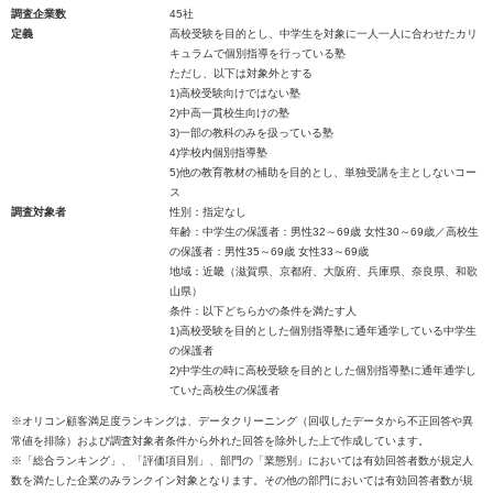
調査企業数
45社
定義
高校受験を目的とし、中学生を対象に一人一人に合わせたカリ
キュラムで個別指導を行っている塾
ただし、以下は対象外とする
1)高校受験向けではない塾
2)中高一貫校生向けの塾
3)一部の教科のみを扱っている塾
4)学校内個別指導塾
5)他の教育教材の補助を目的とし、単独受講を主としないコー
ス
調査対象者
性別：指定なし
年齢：中学生の保護者：男性32～69歳 女性30～69歳／高校生
の保護者：男性35～69歳 女性33～69歳
地域：近畿（滋賀県、京都府、大阪府、兵庫県、奈良県、和歌
山県）
条件：以下どちらかの条件を満たす人
1)高校受験を目的とした個別指導塾に通年通学している中学生
の保護者
2)中学生の時に高校受験を目的とした個別指導塾に通年通学し
ていた高校生の保護者
※オリコン顧客満足度ランキングは、データクリーニング（回収したデータから不正回答や異
常値を排除）および調査対象者条件から外れた回答を除外した上で作成しています。
※「総合ランキング」、「評価項目別」、部門の「業態別」においては有効回答者数が規定人
数を満たした企業のみランクイン対象となります。その他の部門においては有効回答者数が規