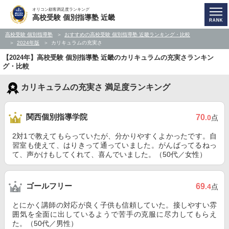
オリコン顧客満足度ランキング
高校受験 個別指導塾 近畿
高校受験 個別指導塾
おすすめの高校受験 個別指導塾 近畿ランキング・比較
2024年版
カリキュラムの充実さ
【2024年】高校受験 個別指導塾 近畿のカリキュラムの充実さランキン
グ・比較
カリキュラムの充実さ 満足度ランキング
関西個別指導学院
70
.0
点
2対1で教えてもらっていたが、分かりやすくよかったです。自
習室も使えて、はりきって通っていました。がんばってるねっ
て、声かけもしてくれて、喜んでいました。（50代／女性）
ゴールフリー
69
.4
点
とにかく講師の対応が良く子供も信頼していた。接しやすい雰
囲気を全面に出しているようで苦手の克服に尽力してもらえ
た。（50代／男性）