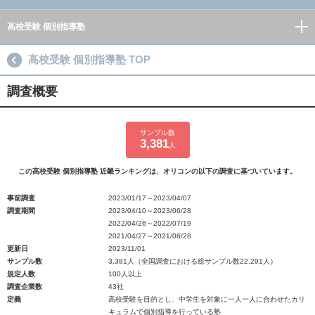
高校受験 個別指導塾
高校受験 個別指導塾 TOP
調査概要
サンプル数
3,381
人
この高校受験 個別指導塾 近畿ランキングは、オリコンの以下の調査に基づいています。
事前調査
2023/01/17～2023/04/07
調査期間
2023/04/10～2023/06/28
2022/04/26～2022/07/19
2021/04/27～2021/06/28
更新日
2023/11/01
サンプル数
3,381人（全国調査における総サンプル数22,291人）
規定人数
100人以上
調査企業数
43社
定義
高校受験を目的とし、中学生を対象に一人一人に合わせたカリ
キュラムで個別指導を行っている塾