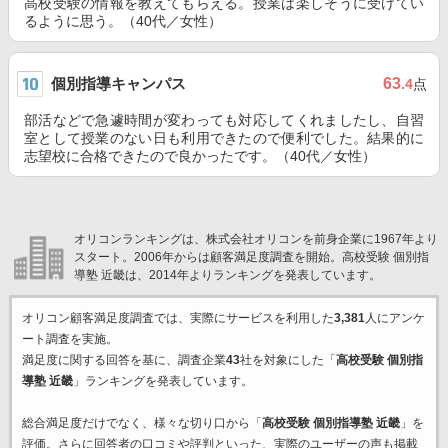
高校受験の情報を教えてもらえる。授業は楽しそうに受けてい
るように思う。（40代／女性）
個別指導キャンパス
63
.4
点
部活などで急遽時間が変わっても対応してくれましたし、自習
室として授業のない日も利用できたので便利でした。結果的に
志望校に合格できたので良かったです。（40代／女性）
オリコンランキングは、株式会社オリコンを前身企業に1967年より
スタート。2006年からは顧客満足度調査を開始。高校受験 個別指
導塾 近畿は、2014年よりランキングを発表しています。
オリコン顧客満足度調査では、実際にサービスを利用した
3,381
人にアンケ
ート調査を実施。
満足度に関する回答を基に、調査企業
43
社を対象にした「
高校受験 個別指
導塾 近畿
」ランキングを発表しています。
総合満足度だけでなく、様々な切り口から「
高校受験 個別指導塾 近畿
」を
評価。さらに回答者の口コミや評判といった、実際のユーザーの声も掲載