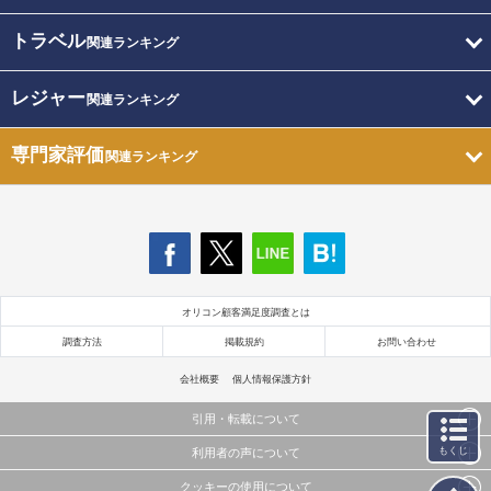
トラベル
関連ランキング
レジャー
関連ランキング
専門家評価
関連ランキング
オリコン顧客満足度調査とは
調査方法
掲載規約
お問い合わせ
会社概要
個人情報保護方針
引用・転載について
もくじ
利用者の声について
当サイトで公開されている情報（文字、写真、イラスト、画像データ等）及びこれらの配置・
編集および構造などについての著作権は株式会社oricon MEに帰属しております。
クッキーの使用について
当サイトに掲載している内容はすべてサービスの利用者が提出された見解・感想です。