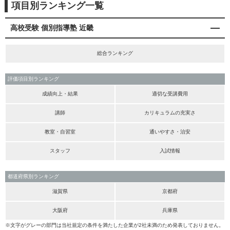
項目別ランキング一覧
高校受験 個別指導塾 近畿
総合ランキング
評価項目別ランキング
成績向上・結果
適切な受講費用
講師
カリキュラムの充実さ
教室・自習室
通いやすさ・治安
スタッフ
入試情報
都道府県別ランキング
滋賀県
京都府
大阪府
兵庫県
※文字がグレーの部門は当社規定の条件を満たした企業が2社未満のため発表しておりません。