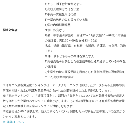
ただし、以下は対象外とする
1)高校受験向けではない塾
2)中高一貫校生向けの塾
3)一部の教科のみを扱っている塾
4)学校内個別指導塾
調査対象者
性別：指定なし
年齢：中学生の保護者：男性32～69歳 女性30～69歳／高校生
の保護者：男性35～69歳 女性33～69歳
地域：近畿（滋賀県、京都府、大阪府、兵庫県、奈良県、和歌
山県）
条件：以下どちらかの条件を満たす人
1)高校受験を目的とした個別指導塾に通年通学している中学生
の保護者
2)中学生の時に高校受験を目的とした個別指導塾に通年通学し
ていた高校生の保護者
※オリコン顧客満足度ランキングは、データクリーニング（回収したデータから不正回答や異
常値を排除）および調査対象者条件から外れた回答を除外した上で作成しています。
※「総合ランキング」、「評価項目別」、部門の「業態別」においては有効回答者数が規定人
数を満たした企業のみランクイン対象となります。その他の部門においては有効回答者数が規
定人数の半数以上の企業がランクイン対象となります。
※総合得点が60.0点以上で、他人に薦めたくないと回答した人の割合が基準値以下の企業がラ
ンクイン対象となります。
≫ 詳細はこちら