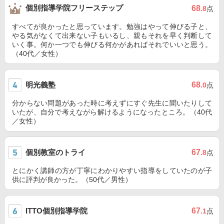
個別指導学院フリーステップ
68
.8
点
すべてが良かったと思っています。勉強はやって伸びる子と、
やる気がなくて出来ない子もいるし、親もそれを早く判断して
いく事。何か一つでも伸びる何かがあればそれでいいと思う。
（40代／女性）
明光義塾
68
.0
点
分からない問題があった時に考えずにすぐ先生に聞いたりして
いたが、自分で考えながら解けるようになったところ。（40代
／女性）
個別教室のトライ
67
.8
点
とにかく講師の方が丁寧にわかりやすい指導をしていたのが子
供に評判が良かった。（50代／男性）
ITTO個別指導学院
67
.1
点