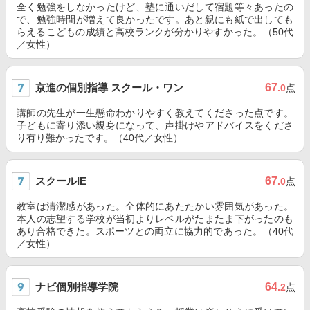
全く勉強をしなかったけど、塾に通いだして宿題等々あったの
で、勉強時間が増えて良かったです。あと親にも紙で出しても
らえるこどもの成績と高校ランクが分かりやすかった。（50代
／女性）
京進の個別指導 スクール・ワン
67
.0
点
講師の先生が一生懸命わかりやすく教えてくださった点です。
子どもに寄り添い親身になって、声掛けやアドバイスをくださ
り有り難かったです。（40代／女性）
スクールIE
67
.0
点
教室は清潔感があった。全体的にあたたかい雰囲気があった。
本人の志望する学校が当初よりレベルがたまたま下がったのも
あり合格できた。スポーツとの両立に協力的であった。（40代
／女性）
ナビ個別指導学院
64
.2
点