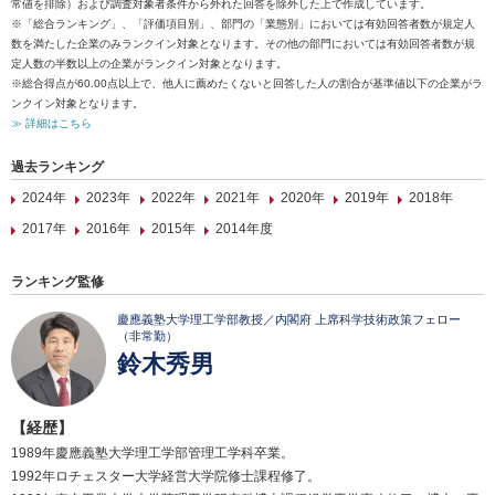
常値を排除）および調査対象者条件から外れた回答を除外した上で作成しています。
※「総合ランキング」、「評価項目別」、部門の「業態別」においては有効回答者数が規定人
数を満たした企業のみランクイン対象となります。その他の部門においては有効回答者数が規
定人数の半数以上の企業がランクイン対象となります。
※総合得点が60.00点以上で、他人に薦めたくないと回答した人の割合が基準値以下の企業がラ
ンクイン対象となります。
≫ 詳細はこちら
過去ランキング
2024年
2023年
2022年
2021年
2020年
2019年
2018年
2017年
2016年
2015年
2014年度
ランキング監修
慶應義塾大学理工学部教授／内閣府 上席科学技術政策フェロー
（非常勤）
鈴木秀男
【経歴】
1989年慶應義塾大学理工学部管理工学科卒業。
1992年ロチェスター大学経営大学院修士課程修了。