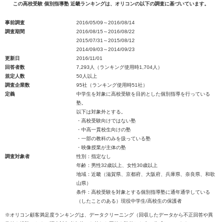
この高校受験 個別指導塾 近畿ランキングは、オリコンの以下の調査に基づいています。
事前調査
2016/05/09～2016/08/14
調査期間
2016/08/15～2016/08/22
2015/07/31～2015/08/12
2014/09/03～2014/09/23
更新日
2016/11/01
回答者数
7,293人（ランキング使用時1,704人）
規定人数
50人以上
調査企業数
95社（ランキング使用時51社）
定義
中学生を対象に高校受験を目的とした個別指導を行っている
塾。
以下は対象外とする。
・高校受験向けではない塾
・中高一貫校生向けの塾
・一部の教科のみを扱っている塾
・映像授業が主体の塾
調査対象者
性別：指定なし
年齢：男性32歳以上、女性30歳以上
地域：近畿（滋賀県、京都府、大阪府、兵庫県、奈良県、和歌
山県）
条件：高校受験を対象とする個別指導塾に通年通学している
（したことのある）現役中学生/高校生の保護者
※オリコン顧客満足度ランキングは、データクリーニング（回収したデータから不正回答や異