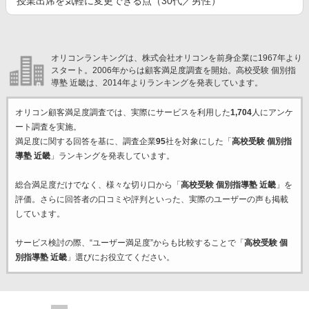
授業出席を気軽に変更できる点（30代／男性）
オリコンランキングは、株式会社オリコンを前身企業に1967年より
スタート。2006年からは顧客満足度調査を開始。高校受験 個別指
導塾 近畿は、2014年よりランキングを発表しています。
オリコン顧客満足度調査では、実際にサービスを利用した
1,704
人にアンケ
ート調査を実施。
満足度に関する回答を基に、調査企業
95
社を対象にした「
高校受験 個別指
導塾 近畿
」ランキングを発表しています。
総合満足度だけでなく、様々な切り口から「
高校受験 個別指導塾 近畿
」を
評価。さらに回答者の口コミや評判といった、実際のユーザーの声も掲載
しています。
サービス検討の際、“ユーザー満足度”からも比較することで「
高校受験 個
別指導塾 近畿
」選びにお役立てください。