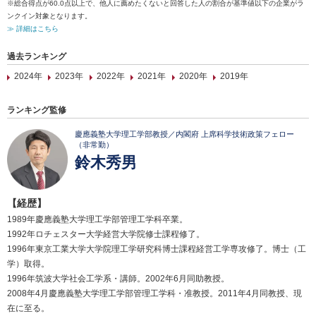
※総合得点が60.0点以上で、他人に薦めたくないと回答した人の割合が基準値以下の企業がラ
ンクイン対象となります。
≫ 詳細はこちら
過去ランキング
2024年
2023年
2022年
2021年
2020年
2019年
ランキング監修
慶應義塾大学理工学部教授／内閣府 上席科学技術政策フェロー
（非常勤）
鈴木秀男
【経歴】
1989年慶應義塾大学理工学部管理工学科卒業。
1992年ロチェスター大学経営大学院修士課程修了。
1996年東京工業大学大学院理工学研究科博士課程経営工学専攻修了。博士（工
学）取得。
1996年筑波大学社会工学系・講師。2002年6月同助教授。
2008年4月慶應義塾大学理工学部管理工学科・准教授。2011年4月同教授、現
在に至る。