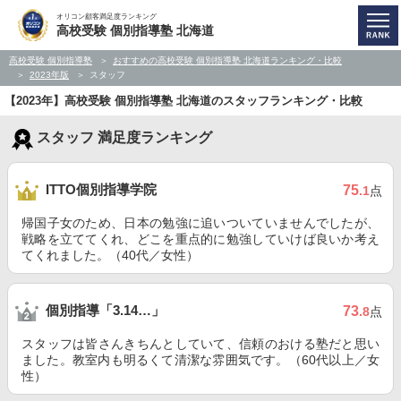
オリコン顧客満足度ランキング
高校受験 個別指導塾 北海道
高校受験 個別指導塾
おすすめの高校受験 個別指導塾 北海道ランキング・比較
2023年版
スタッフ
【2023年】高校受験 個別指導塾 北海道のスタッフランキング・比較
スタッフ 満足度ランキング
ITTO個別指導学院
75
.1
点
帰国子女のため、日本の勉強に追いついていませんでしたが、
戦略を立ててくれ、どこを重点的に勉強していけば良いか考え
てくれました。（40代／女性）
個別指導「3.14…」
73
.8
点
スタッフは皆さんきちんとしていて、信頼のおける塾だと思い
ました。教室内も明るくて清潔な雰囲気です。（60代以上／女
性）