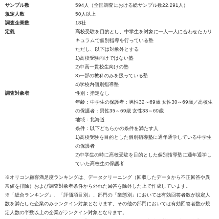
サンプル数
594人（全国調査における総サンプル数22,291人）
規定人数
50人以上
調査企業数
18社
定義
高校受験を目的とし、中学生を対象に一人一人に合わせたカリ
キュラムで個別指導を行っている塾
ただし、以下は対象外とする
1)高校受験向けではない塾
2)中高一貫校生向けの塾
3)一部の教科のみを扱っている塾
4)学校内個別指導塾
調査対象者
性別：指定なし
年齢：中学生の保護者：男性32～69歳 女性30～69歳／高校生
の保護者：男性35～69歳 女性33～69歳
地域：北海道
条件：以下どちらかの条件を満たす人
1)高校受験を目的とした個別指導塾に通年通学している中学生
の保護者
2)中学生の時に高校受験を目的とした個別指導塾に通年通学し
ていた高校生の保護者
※オリコン顧客満足度ランキングは、データクリーニング（回収したデータから不正回答や異
常値を排除）および調査対象者条件から外れた回答を除外した上で作成しています。
※「総合ランキング」、「評価項目別」、部門の「業態別」においては有効回答者数が規定人
数を満たした企業のみランクイン対象となります。その他の部門においては有効回答者数が規
定人数の半数以上の企業がランクイン対象となります。