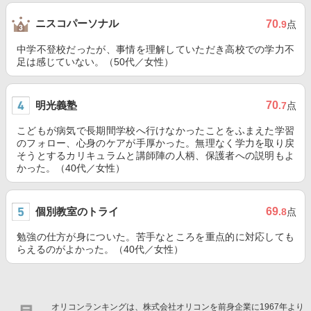
ニスコパーソナル
70
.9
点
中学不登校だったが、事情を理解していただき高校での学力不
足は感じていない。（50代／女性）
明光義塾
70
.7
点
こどもが病気で長期間学校へ行けなかったことをふまえた学習
のフォロー、心身のケアが手厚かった。無理なく学力を取り戻
そうとするカリキュラムと講師陣の人柄、保護者への説明もよ
かった。（40代／女性）
個別教室のトライ
69
.8
点
勉強の仕方が身についた。苦手なところを重点的に対応しても
らえるのがよかった。（40代／女性）
オリコンランキングは、株式会社オリコンを前身企業に1967年より