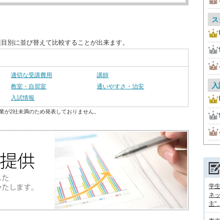
ス
項目別に並び替えて比較することが出来ます。
適切な受講費用
講師
入
教室・自習室
通いやすさ・治安
入試情報
業が2社未満のため発表しておりません。
学
ネッ
主”..