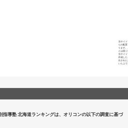
当サイト
らの配置
ります。
とは固く
当サイト
作成した
出された
いた上で
個別指導塾 北海道ランキングは、オリコンの以下の調査に基づ