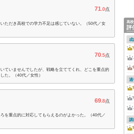
71
.0
点
高校
いただき高校での学力不足は感じていない。（50代／女
評
成
70
.5
点
ついていませんでしたが、戦略を立ててくれ、どこを重点的
した。（40代／女性）
適
69
.8
点
ろを重点的に対応してもらえるのがよかった。（40代／
講