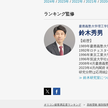
2024年
/
2023年
/
2022年
/
2021年
/
202
ランキング監修
慶應義塾大学理工学
鈴木秀男
【経歴】
1989年慶應義塾
1992年ロチェス
1996年東京工業
1996年筑波大学
2008年4月慶應
2023年4月内閣
研究分野は応用統
≫ 鈴木研究室につ
オリコン顧客満足度ランキング
高校受験 個別指