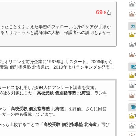
69
.8
点
カ
かったことをふまえた学習のフォロー、心身のケアが手厚か
するカリキュラムと講師陣の人柄、保護者への説明もよかっ
オリコンを前身企業に1967年よりスタート。2006年から
教
験 個別指導塾 北海道は、2019年よりランキングを発表し
サービスを利用した
594
人にアンケート調査を実施。
18
社を対象にした「
高校受験 個別指導塾 北海道
」ランキ
通
から「
高校受験 個別指導塾 北海道
」を評価。さらに回答
ーザーの声も掲載しています。
からも比較することで「
高校受験 個別指導塾 北海道
」選び