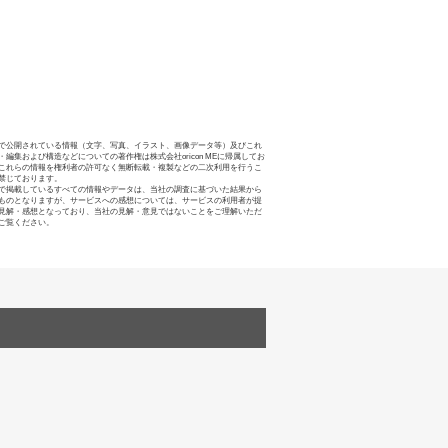
で公開されている情報（文字、写真、イラスト、画像データ等）及びこれ
・編集および構造などについての著作権は株式会社oricon MEに帰属してお
これらの情報を権利者の許可なく無断転載・複製などの二次利用を行うこ
禁じております。
で掲載しているすべての情報やデータは、当社の調査に基づいた結果から
ものとなりますが、サービスへの感想については、サービスの利用者が提
見解・感想となっており、当社の見解・意見ではないことをご理解いただ
ご覧ください。