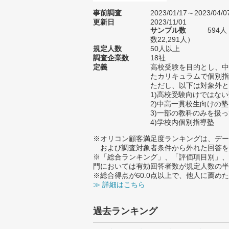
事前調査
2023/01/17～2023/04/0
更新日
2023/11/01
サンプル数
594
数22,291人）
規定人数
50人以上
調査企業数
18社
定義
高校受験を目的とし、中
たカリキュラムで個別指
ただし、以下は対象外と
1)高校受験向けではな
2)中高一貫校生向けの塾
3)一部の教科のみを扱
4)学校内個別指導塾
※オリコン顧客満足度ランキングは、デー
および調査対象者条件から外れた回答を
※「総合ランキング」、「評価項目別」、
門においては有効回答者数が規定人数の半
※総合得点が60.0点以上で、他人に薦
≫ 詳細はこちら
過去ランキング