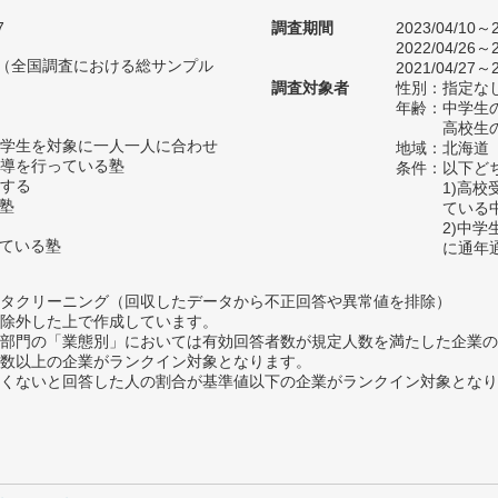
7
調査期間
2023/04/10～2
2022/04/26～2
人（全国調査における総サンプル
2021/04/27～2
調査対象者
性別：指定な
年齢：中学生の
高校生の
学生を対象に一人一人に合わせ
地域：北海道
導を行っている塾
条件：以下ど
する
1)高
い塾
ている
2)中
っている塾
に通年
タクリーニング（回収したデータから不正回答や異常値を排除）
除外した上で作成しています。
部門の「業態別」においては有効回答者数が規定人数を満たした企業の
数以上の企業がランクイン対象となります。
めたくないと回答した人の割合が基準値以下の企業がランクイン対象とな