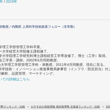
0年
/
2019年
部教授／内閣府 上席科学技術政策フェロー（非常勤）
大学理工学部管理工学科卒業。
ター大学経営大学院修士課程修了。
大学大学院理工学研究科博士課程経営工学専攻修了。博士（工学）取得。
社会工学系・講師。2002年6月同助教授。
義塾大学理工学部管理工学科・准教授。2011年4月同教授、現在に至る。
府 科学技術・イノベーション推進事務局参事官（インフラ・防災担当）
計解析、品質管理、マーケティング。
いての詳細はこちら
導塾ランキング・比較
おすすめの高校受験 個別指導塾 北海道ランキング・比較
20