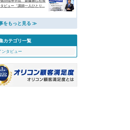
京個別指導学院 齋藤勝己社長
タビュー「講師一人ひとり...
事をもっと見る ≫
集カテゴリ一覧
インタビュー