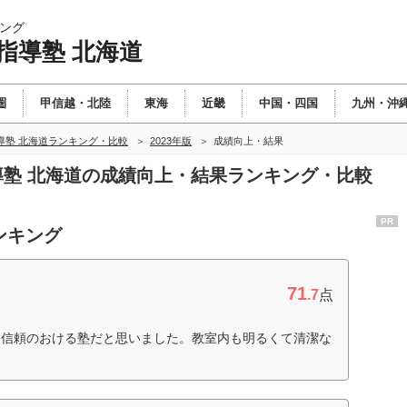
ング
指導塾 北海道
圏
甲信越・北陸
東海
近畿
中国・四国
九州・沖
導塾 北海道ランキング・比較
2023年版
成績向上・結果
指導塾 北海道の成績向上・結果ランキング・比較
PR
ンキング
71
.7
点
、信頼のおける塾だと思いました。教室内も明るくて清潔な