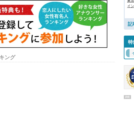
東
イン
記
特
キング
PR