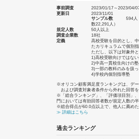
事前調査
2023/01/17～2023/04/0
更新日
2023/11/01
サンプル数
594
数22,291人）
規定人数
50人以上
調査企業数
18社
定義
高校受験を目的とし、中
たカリキュラムで個別指
ただし、以下は対象外と
1)高校受験向けではな
2)中高一貫校生向けの塾
3)一部の教科のみを扱
4)学校内個別指導塾
※オリコン顧客満足度ランキングは、デー
および調査対象者条件から外れた回答を
※「総合ランキング」、「評価項目別」、
門においては有効回答者数が規定人数の半
※総合得点が60.0点以上で、他人に薦
≫ 詳細はこちら
過去ランキング