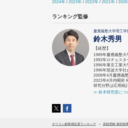
2024年
/
2023年
/
2022年
/
2021年
/
202
ランキング監修
慶應義塾大学理工学
鈴木秀男
【経歴】
1989年慶應義塾
1992年ロチェス
1996年東京工業
1996年筑波大学
2008年4月慶應
2023年4月内閣
研究分野は応用統
≫ 鈴木研究室につ
オリコン顧客満足度ランキング
高校受験 個別指