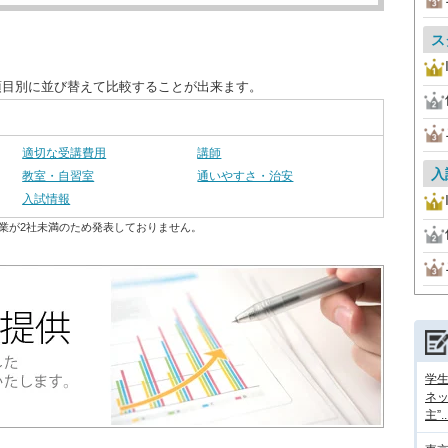
ス
項目別に並び替えて比較することが出来ます。
適切な受講費用
講師
入
教室・自習室
通いやすさ・治安
入試情報
業が2社未満のため発表しておりません。
学
ネッ
主”..