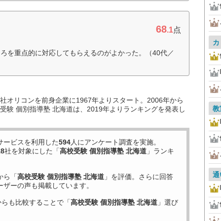
68
.1
点
カ
ろを重点的に対応してもらえるのがよかった。（40代／
オリコンを前身企業に1967年よりスタート。2006年から
教
験 個別指導塾 北海道は、2019年よりランキングを発表し
サービスを利用した
594
人にアンケート調査を実施。
18
社を対象にした「
高校受験 個別指導塾 北海道
」ランキ
通
から「
高校受験 個別指導塾 北海道
」を評価。さらに回答
ーザーの声も掲載しています。
からも比較することで「
高校受験 個別指導塾 北海道
」選び