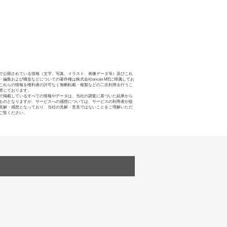
で公開されている情報（文字、写真、イラスト、画像データ等）及びこれ
・編集および構造などについての著作権は株式会社oricon MEに帰属してお
これらの情報を権利者の許可なく無断転載・複製などの二次利用を行うこ
禁じております。
で掲載しているすべての情報やデータは、当社の調査に基づいた結果から
ものとなりますが、サービスへの感想については、サービスの利用者が提
見解・感想となっており、当社の見解・意見ではないことをご理解いただ
ご覧ください。