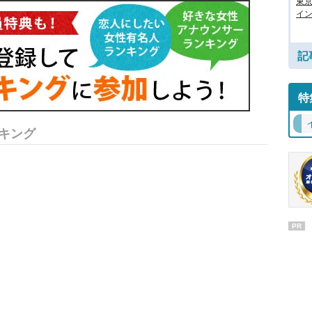
東
イン
記
特
キング
PR