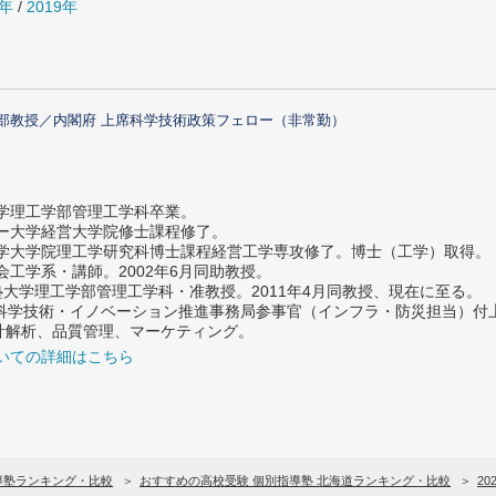
0年
/
2019年
部教授／内閣府 上席科学技術政策フェロー（非常勤）
大学理工学部管理工学科卒業。
ター大学経営大学院修士課程修了。
大学大学院理工学研究科博士課程経営工学専攻修了。博士（工学）取得。
社会工学系・講師。2002年6月同助教授。
義塾大学理工学部管理工学科・准教授。2011年4月同教授、現在に至る。
府 科学技術・イノベーション推進事務局参事官（インフラ・防災担当）
計解析、品質管理、マーケティング。
いての詳細はこちら
導塾ランキング・比較
おすすめの高校受験 個別指導塾 北海道ランキング・比較
20