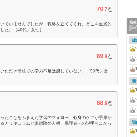
70
.7
点
高校
ついていませんでしたが、戦略を立ててくれ、どこを重点的
評
した。（40代／女性）
成
69
.8
点
いただき高校での学力不足は感じていない。（50代／女
適
68
.9
点
かったことをふまえた学習のフォロー、心身のケアが手厚か
講
するカリキュラムと講師陣の人柄、保護者への説明もよかっ