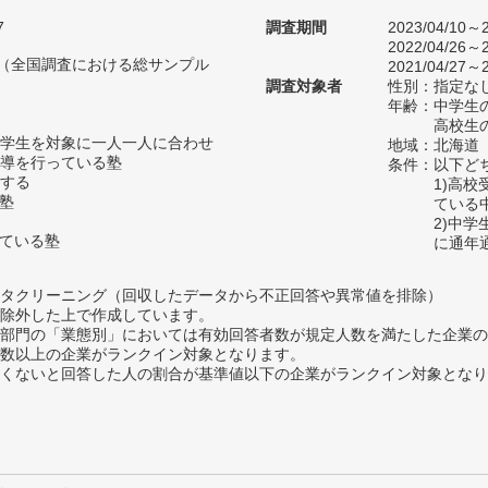
7
調査期間
2023/04/10～2
2022/04/26～2
人（全国調査における総サンプル
2021/04/27～2
調査対象者
性別：指定な
年齢：中学生の
高校生の
学生を対象に一人一人に合わせ
地域：北海道
導を行っている塾
条件：以下ど
する
1)高
い塾
ている
2)中
っている塾
に通年
タクリーニング（回収したデータから不正回答や異常値を排除）
除外した上で作成しています。
部門の「業態別」においては有効回答者数が規定人数を満たした企業の
数以上の企業がランクイン対象となります。
めたくないと回答した人の割合が基準値以下の企業がランクイン対象とな