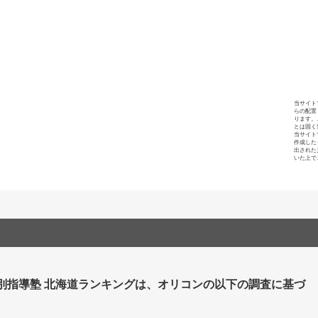
当サイト
らの配置
ります。
とは固く
当サイト
作成した
出された
いた上で
個別指導塾 北海道ランキングは、オリコンの以下の調査に基づ