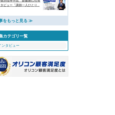
京個別指導学院 齋藤勝己社長
タビュー「講師一人ひとり...
事をもっと見る ≫
集カテゴリ一覧
インタビュー