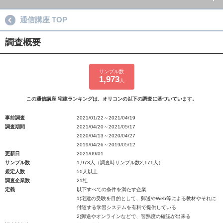
通信講座 TOP
調査概要
サンプル数
1,973
人
この通信講座 宅建ランキングは、オリコンの以下の調査に基づいています。
事前調査
2021/01/22～2021/04/19
調査期間
2021/04/20～2021/05/17
2020/04/13～2020/04/27
2019/04/26～2019/05/12
更新日
2021/09/01
サンプル数
1,973人（調査時サンプル数2,171人）
規定人数
50人以上
調査企業数
21社
定義
以下すべての条件を満たす企業
1)宅建の受験を目的として、郵送やWeb等による教材やそれに
付随する学習システムを有料で提供している
2)郵送やオンラインなどで、習熟度の確認が出来る