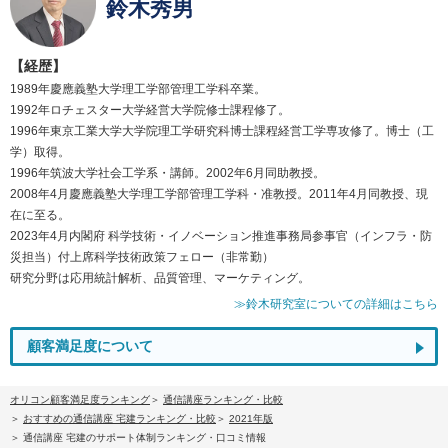
鈴木秀男
【経歴】
1989年慶應義塾大学理工学部管理工学科卒業。
1992年ロチェスター大学経営大学院修士課程修了。
1996年東京工業大学大学院理工学研究科博士課程経営工学専攻修了。博士（工
学）取得。
1996年筑波大学社会工学系・講師。2002年6月同助教授。
2008年4月慶應義塾大学理工学部管理工学科・准教授。2011年4月同教授、現
在に至る。
2023年4月内閣府 科学技術・イノベーション推進事務局参事官（インフラ・防
災担当）付上席科学技術政策フェロー（非常勤）
研究分野は応用統計解析、品質管理、マーケティング。
≫鈴木研究室についての詳細はこちら
顧客満足度について
オリコン顧客満足度ランキング
通信講座ランキング・比較
おすすめの通信講座 宅建ランキング・比較
2021年版
通信講座 宅建のサポート体制ランキング・口コミ情報