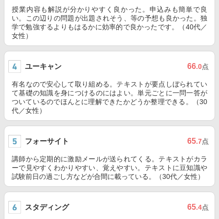
授業内容も解説が分かりやすく良かった。申込みも簡単で良
い。この辺りの問題が出題されそう、等の予想も良かった。独
学で勉強するよりもはるかに効率的で良かったです。（40代／
女性）
ユーキャン
66
.0
点
有名なので安心して取り組める。テキストが要点しぼられてい
て基礎の知識を身につけるのにはよい。単元ごとに一問一答が
ついているのでほんとに理解できたかどうか整理できる。（30
代／女性）
フォーサイト
65
.7
点
講師から定期的に激励メールが送られてくる。テキストがカラ
ーで見やすくわかりやすい、覚えやすい。テキストに豆知識や
試験前日の過ごし方などが合間に載っている。（30代／女性）
スタディング
65
.4
点