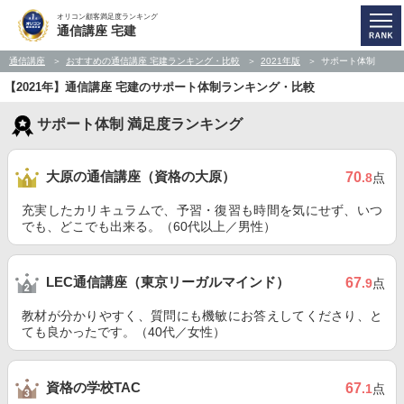
オリコン顧客満足度ランキング
通信講座 宅建
通信講座
おすすめの通信講座 宅建ランキング・比較
2021年版
サポート体制
【2021年】通信講座 宅建のサポート体制ランキング・比較
サポート体制 満足度ランキング
大原の通信講座（資格の大原）
70
.8
点
充実したカリキュラムで、予習・復習も時間を気にせず、いつ
でも、どこでも出来る。（60代以上／男性）
LEC通信講座（東京リーガルマインド）
67
.9
点
教材が分かりやすく、質問にも機敏にお答えしてくださり、と
ても良かったです。（40代／女性）
資格の学校TAC
67
.1
点