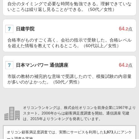
自分のタイミングで必要な時間を勉強できる。理解できていな
いところは繰り返し見ることができる。（50代／女性）
日建学院
64
.2
点
合格率がものすごく高く、会社の指示で受験した。合格レベル
を超えた情報を教えてくれるところ。（60代以上／女性）
日本マンパワー 通信講座
64
.2
点
市販の教材の補完的な意味で受講したので、模擬試験の内容量
が多いのがよかった。（50代／男性）
オリコンランキングは、株式会社オリコンを前身企業に1967年より
スタート。2006年からは顧客満足度調査を開始。通信講座 宅建
は、2015年よりランキングを発表しています。
オリコン顧客満足度調査では、実際にサービスを利用した
1,973
人にアンケ
ート調査を実施。