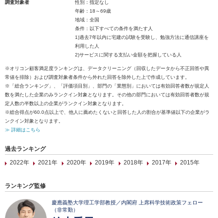
調査対象者
性別：指定なし
年齢：18～69歳
地域：全国
条件：以下すべての条件を満たす人
1)過去7年以内に宅建の試験を受験し、勉強方法に通信講座を
利用した人
2)サービスに関する支払い金額を把握している人
※オリコン顧客満足度ランキングは、データクリーニング（回収したデータから不正回答や異
常値を排除）および調査対象者条件から外れた回答を除外した上で作成しています。
※「総合ランキング」、「評価項目別」、部門の「業態別」においては有効回答者数が規定人
数を満たした企業のみランクイン対象となります。その他の部門においては有効回答者数が規
定人数の半数以上の企業がランクイン対象となります。
※総合得点が60.0点以上で、他人に薦めたくないと回答した人の割合が基準値以下の企業がラ
ンクイン対象となります。
≫ 詳細はこちら
過去ランキング
2022年
2021年
2020年
2019年
2018年
2017年
2015年
ランキング監修
慶應義塾大学理工学部教授／内閣府 上席科学技術政策フェロー
（非常勤）