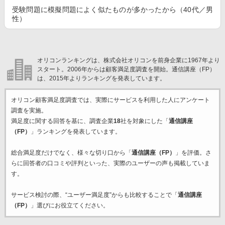
受験問題に模擬問題によく似たものが多かったから（40代／男
性）
オリコンランキングは、株式会社オリコンを前身企業に1967年より
スタート。2006年からは顧客満足度調査を開始。通信講座（FP）
は、2015年よりランキングを発表しています。
オリコン顧客満足度調査では、実際にサービスを利用した
人にアンケート
調査を実施。
満足度に関する回答を基に、調査企業
18
社を対象にした「
通信講座
（FP）
」ランキングを発表しています。
総合満足度だけでなく、様々な切り口から「
通信講座（FP）
」を評価。さ
らに回答者の口コミや評判といった、実際のユーザーの声も掲載していま
す。
サービス検討の際、“ユーザー満足度”からも比較することで「
通信講座
（FP）
」選びにお役立てください。