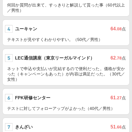
何回か質問が出来て、すっきりと解説して貰った事（60代以上
／男性）
ユーキャン
64
.08
点
テキストが見やすくわかりやすい。（50代／男性）
LEC通信講座（東京リーガルマインド）
62
.78
点
ネットで申込や支払いが完結するので便利だった。価格が安か
った（キャンペーンもあった）が内容は満足だった。（30代／
女性）
FPK研修センター
61
.27
点
テストに対してフォローアップがよかった（40代／男性）
きんざい
51
.66
点