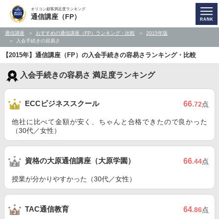
オリコン顧客満足度ランキング
通信講座（FP）
通信講座
おすすめの通信講座（FP）ランキング・比較
2015年版
入会手続きの容易さ
【2015年】通信講座（FP）の入会手続きの容易さランキング・比較
入会手続きの容易さ 満足度ランキング
ECCビジネススクール
66
.72
点
他社に比べて金額が安く、ちゃんと合格できたので良かった
（30代／女性）
資格の大原通信講座（大原学園）
66
.44
点
授業が分かりやすかった（30代／女性）
TAC通信教育
64
.86
点