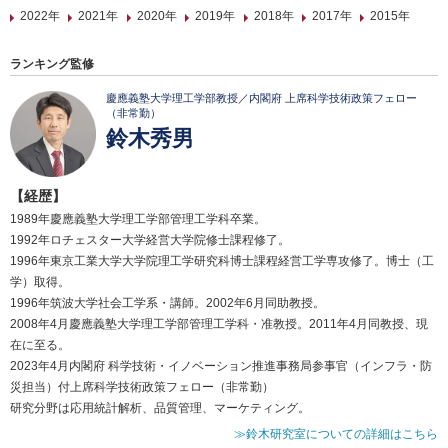
2022年
2021年
2020年
2019年
2018年
2017年
2015年
ランキング監修
慶應義塾大学理工学部教授／内閣府 上席科学技術政策フェロー
（非常勤）
鈴木秀男
【経歴】
1989年慶應義塾大学理工学部管理工学科卒業。
1992年ロチェスター大学経営大学院修士課程修了。
1996年東京工業大学大学院理工学研究科博士課程経営工学専攻修了。博士（工
学）取得。
1996年筑波大学社会工学系・講師。2002年6月同助教授。
2008年4月慶應義塾大学理工学部管理工学科・准教授。2011年4月同教授、現
在に至る。
2023年4月内閣府 科学技術・イノベーション推進事務局参事官（インフラ・防
災担当）付上席科学技術政策フェロー（非常勤）
研究分野は応用統計解析、品質管理、マーケティング。
≫鈴木研究室についての詳細はこちら