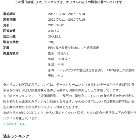
この通信講座（FP）ランキングは、オリコンの以下の調査に基づいています。
事前調査
2015/02/16～2015/07/10
調査期間
2015/07/11～2015/07/16
更新日
2015/10/01
回答者数
2,815人
規定人数
20人以上
調査企業数
18社
定義
FPの資格取得を対象にした通信講座
調査対象者
性別：指定なし
年齢：20歳以上
地域：全国
条件：5年以内にFPの通信講座を受講し、FP2級以上の試験を
受験した人
※オリコン顧客満足度ランキングは、データクリーニング（回収したデータから不正回答や異
常値を排除）および調査対象者条件から外れた回答を除外した上で作成しています。
※「総合ランキング」、「評価項目別」、部門の「業態別」においては有効回答者数が規定人
数を満たした企業のみランクイン対象となります。その他の部門においては有効回答者数が規
定人数の半数以上の企業がランクイン対象となります。
※総合得点が60.00点以上で、他人に薦めたくないと回答した人の割合が基準値以下の企業がラ
ンクイン対象となります。
≫ 詳細はこちら
過去ランキング