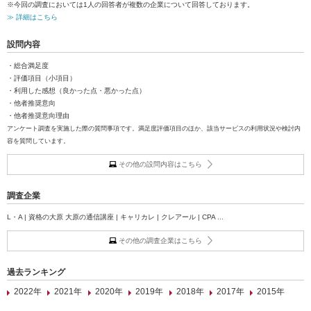
※今回の調査においては1人の回答者が複数の企業について回答しております。
≫ 詳細はこちら
設問内容
・総合満足度
・評価項目（小項目）
・利用した感想（良かった点・悪かった点）
・他者推奨意向
・他者推奨意向理由
アンケート調査を実施した際の質問事項です。満足度評価項目のほか、該当サービスの利用状況や検討内
容を質問しています。
その他の設問内容はこちら
調査企業
L・A | 資格の大原 大原の通信講座 | キャリカレ | クレアール | CPA ...
その他の調査企業はこちら
過去ランキング
2022年
2021年
2020年
2019年
2018年
2017年
2015年