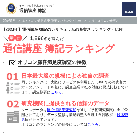
オリコン顧客満足度ランキング
通信講座 簿記
通信講座
おすすめの通信講座 簿記ランキング・比較
カリキュラムの充実さ
【2023年】通信講座 簿記のカリキュラムの充実さランキング・比較
／
／
1,896
最
新
名が選んだ
通信講座 簿記ランキング
オリコン顧客満足度調査の特徴
日本最大級の規模による独自の調査
同ランキングは、実際にサービスを利用した1,896名の消費者の
方々のアンケートを基に、調査企業18社を対象に徹底比較してい
ます。調査概要は
こちら
。
研究機関に提供される信頼のデータ
ソースデータは
国立情報学研究所
を通じて学術研究機関に全て公
開されており、データ監修は慶應義塾大学理工学部教授・
鈴木秀
男
氏が行っています。
オリコンのランキングの概要については
こちら
。