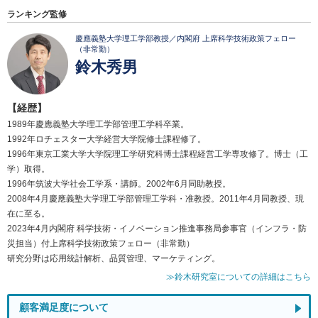
ランキング監修
慶應義塾大学理工学部教授／内閣府 上席科学技術政策フェロー
（非常勤）
鈴木秀男
【経歴】
1989年慶應義塾大学理工学部管理工学科卒業。
1992年ロチェスター大学経営大学院修士課程修了。
1996年東京工業大学大学院理工学研究科博士課程経営工学専攻修了。博士（工
学）取得。
1996年筑波大学社会工学系・講師。2002年6月同助教授。
2008年4月慶應義塾大学理工学部管理工学科・准教授。2011年4月同教授、現
在に至る。
2023年4月内閣府 科学技術・イノベーション推進事務局参事官（インフラ・防
災担当）付上席科学技術政策フェロー（非常勤）
研究分野は応用統計解析、品質管理、マーケティング。
≫鈴木研究室についての詳細はこちら
顧客満足度について