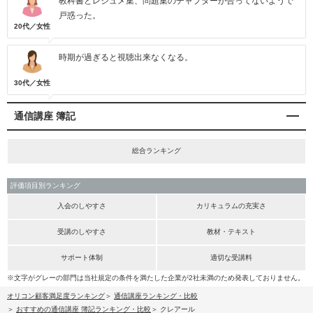
教科書とレジュメ集、問題集のチャプターが合ってないようで
戸惑った。
20代／女性
時期が過ぎると視聴出来なくなる。
30代／女性
通信講座 簿記
総合ランキング
評価項目別ランキング
入会のしやすさ
カリキュラムの充実さ
受講のしやすさ
教材・テキスト
サポート体制
適切な受講料
※文字がグレーの部門は当社規定の条件を満たした企業が2社未満のため発表しておりません。
オリコン顧客満足度ランキング
通信講座ランキング・比較
おすすめの通信講座 簿記ランキング・比較
クレアール