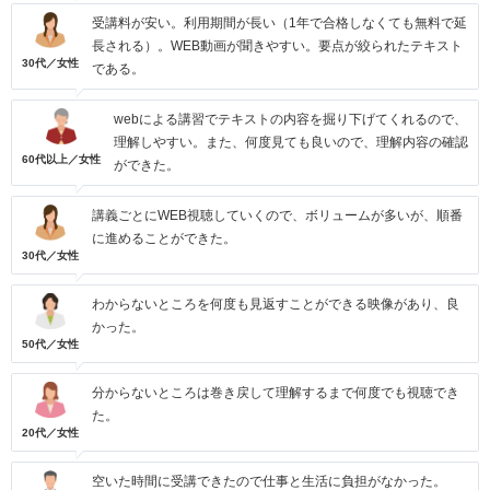
受講料が安い。利用期間が長い（1年で合格しなくても無料で延
長される）。WEB動画が聞きやすい。要点が絞られたテキスト
30代／女性
である。
webによる講習でテキストの内容を掘り下げてくれるので、
理解しやすい。また、何度見ても良いので、理解内容の確認
60代以上／女性
ができた。
講義ごとにWEB視聴していくので、ボリュームが多いが、順番
に進めることができた。
30代／女性
わからないところを何度も見返すことができる映像があり、良
かった。
50代／女性
分からないところは巻き戻して理解するまで何度でも視聴でき
た。
20代／女性
空いた時間に受講できたので仕事と生活に負担がなかった。