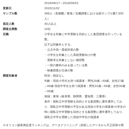
2018/08/17～2018/09/03
更新日
2020/11/02
サンプル数
398人（首都圏／東海／近畿調査における総サンプル数7,950
人）
規定人数
40人以上
調査企業数
10社
定義
小学生を対象に中学受験を目的とした集団授業を行っている
塾。
以下は対象外とする。
・公立中高一貫校対策の塾
・小学生を対象とした高校受験向けの塾
・受験等を対象としない補習塾
・一部の教科のみを扱っている塾
・映像授業が主体の塾
調査対象者
性別：指定なし
年齢：現役小学生を持つ保護者：男性29歳～69歳、女性27歳
～69歳 現役中学生を持つ保護者：男性32歳～69歳、女性30歳
～69歳
地域：東海（岐阜県、静岡県、愛知県、三重県）
条件：国私立中学受験を目的とする集団塾に通年通学してお
り、国私立中学受験の予定がある現役小学生の保護者/小学生の
時に国私立中学受験を目的とする集団塾に通年通学しており、
国私立中学を受験した現役中学生の保護者
※オリコン顧客満足度ランキングは、データクリーニング（回収したデータから不正回答や異