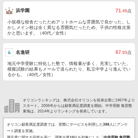
浜学園
71
.45
点
小規模な校舎だったためアットホームな雰囲気で良かった。し
かしメイン校は全く異なる雰囲気だったため、子供の性格次第
かと思います。（40代／女性）
名進研
67
.93
点
地元中学受験に特化した塾で、情報量が多く、充実していた。
模擬試験の結果もメールで送られたり、私立中学より進んでい
るかも。（40代／女性）
オリコンランキングは、株式会社オリコンを前身企業に1967年より
スタート。2006年からは顧客満足度調査を開始。中学受験 集団塾
東海は、2014年よりランキングを発表しています。
オリコン顧客満足度調査では、実際にサービスを利用した
398
人にアンケ
ート調査を実施。
満足度に関する回答を基に、調査企業
10
社を対象にした「
中学受験 集団塾