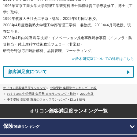
1996年東京工業大学大学院理工学研究科博士課程経営工学専攻修了。博士（工
学）取得。
1996年筑波大学社会工学系・講師。2002年6月同助教授。
2008年4月慶應義塾大学理工学部管理工学科・准教授。2011年4月同教授、現
在に至る。
2023年4月内閣府 科学技術・イノベーション推進事務局参事官（インフラ・防
災担当）付上席科学技術政策フェロー（非常勤）
研究分野は応用統計解析、品質管理、マーケティング。
≫鈴木研究室についての詳細はこちら
顧客満足度について
オリコン顧客満足度ランキング
中学受験 集団塾ランキング・比較
おすすめの中学受験 集団塾 東海ランキング・比較
2020年版
中学受験 集団塾 東海のスタッフランキング・口コミ情報
オリコン顧客満足度
ランキング一覧
保険
関連ランキング