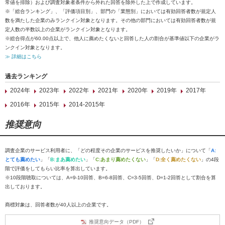
常値を排除）および調査対象者条件から外れた回答を除外した上で作成しています。
※「総合ランキング」、「評価項目別」、部門の「業態別」においては有効回答者数が規定人
数を満たした企業のみランクイン対象となります。その他の部門においては有効回答者数が規
定人数の半数以上の企業がランクイン対象となります。
※総合得点が60.00点以上で、他人に薦めたくないと回答した人の割合が基準値以下の企業がラ
ンクイン対象となります。
≫ 詳細はこちら
過去ランキング
2024年
2023年
2022年
2021年
2020年
2019年
2017年
2016年
2015年
2014-2015年
推奨意向
調査企業のサービス利用者に、「どの程度その企業のサービスを推奨したいか」について「
A:
とても薦めたい
」「
B:まあ薦めたい
」「
C:あまり薦めたくない
」「
D:全く薦めたくない
」の4段
階で評価をしてもらい比率を算出しています。
※10段階聴取については、A=9-10回答、B=6-8回答、C=3-5回答、D=1-2回答として割合を算
出しております。
商標対象は、回答者数が40人以上の企業です。
推奨意向データ（PDF）