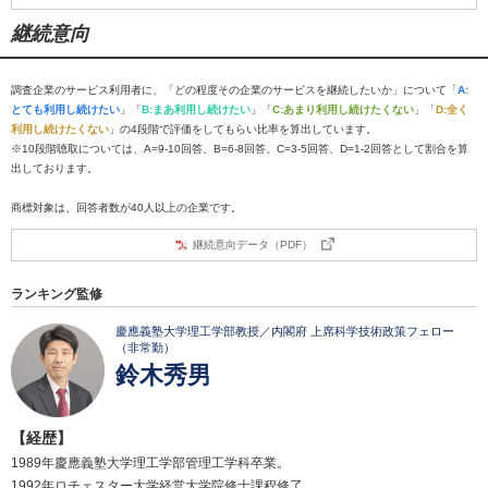
継続意向
調査企業のサービス利用者に、「どの程度その企業のサービスを継続したいか」について「
A:
とても利用し続けたい
」「
B:まあ利用し続けたい
」「
C:あまり利用し続けたくない
」「
D:全く
利用し続けたくない
」の4段階で評価をしてもらい比率を算出しています。
※10段階聴取については、A=9-10回答、B=6-8回答、C=3-5回答、D=1-2回答として割合を算
出しております。
商標対象は、回答者数が40人以上の企業です。
継続意向データ（PDF）
ランキング監修
慶應義塾大学理工学部教授／内閣府 上席科学技術政策フェロー
（非常勤）
鈴木秀男
【経歴】
1989年慶應義塾大学理工学部管理工学科卒業。
1992年ロチェスター大学経営大学院修士課程修了。