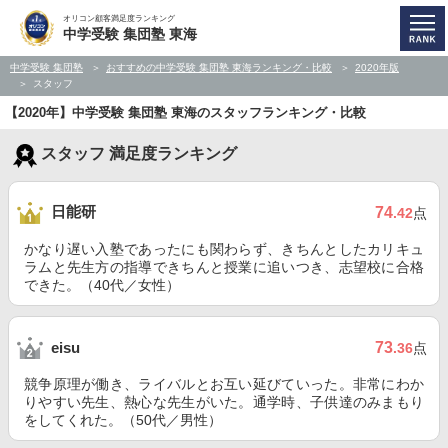
オリコン顧客満足度ランキング
中学受験 集団塾 東海
中学受験 集団塾
おすすめの中学受験 集団塾 東海ランキング・比較
2020年版
スタッフ
【2020年】中学受験 集団塾 東海のスタッフランキング・比較
スタッフ 満足度ランキング
日能研
74
.42
点
かなり遅い入塾であったにも関わらず、きちんとしたカリキュ
ラムと先生方の指導できちんと授業に追いつき、志望校に合格
できた。（40代／女性）
73
eisu
.36
点
競争原理が働き、ライバルとお互い延びていった。非常にわか
りやすい先生、熱心な先生がいた。通学時、子供達のみまもり
をしてくれた。（50代／男性）