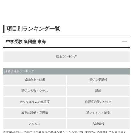
項目別ランキング一覧
中学受験 集団塾 東海
総合ランキング
評価項目別ランキング
成績向上・結果
適切な受講料
適切な人数・クラス
講師
カリキュラムの充実度
自習室の使いやすさ
教室の設備・雰囲気
通いやすさ・治安
スタッフ
入試情報
※文字がグレーの部門は当社規定の条件を満たした企業が2社未満のため発表しておりません。