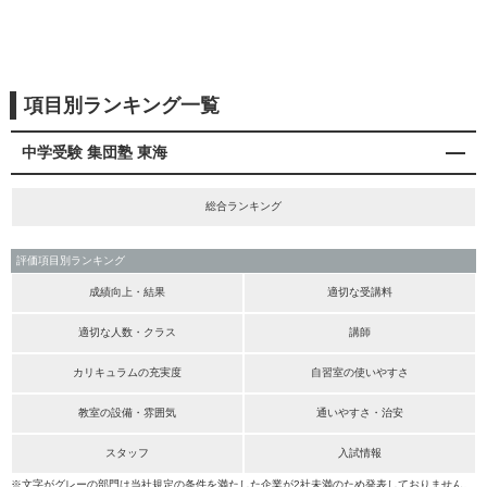
項目別ランキング一覧
中学受験 集団塾 東海
総合ランキング
評価項目別ランキング
成績向上・結果
適切な受講料
適切な人数・クラス
講師
カリキュラムの充実度
自習室の使いやすさ
教室の設備・雰囲気
通いやすさ・治安
スタッフ
入試情報
※文字がグレーの部門は当社規定の条件を満たした企業が2社未満のため発表しておりません。