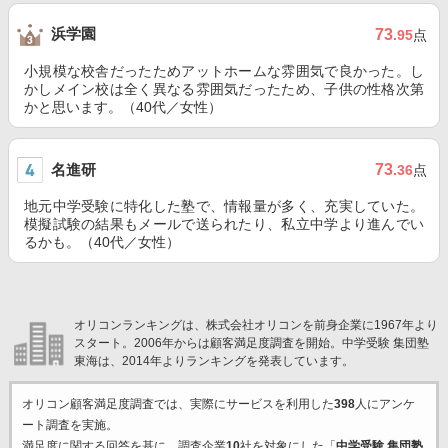
浜学園
73
.95
点
小規模な校舎だったためアットホームな雰囲気で良かった。し
かしメイン校は全く異なる雰囲気だったため、子供の性格次第
かと思います。（40代／女性）
名進研
73
.36
点
地元中学受験に特化した塾で、情報量が多く、充実していた。
模擬試験の結果もメールで送られたり、私立中学より進んでい
るかも。（40代／女性）
オリコンランキングは、株式会社オリコンを前身企業に1967年より
スタート。2006年からは顧客満足度調査を開始。中学受験 集団塾
東海は、2014年よりランキングを発表しています。
オリコン顧客満足度調査では、実際にサービスを利用した
398
人にアンケ
ート調査を実施。
満足度に関する回答を基に、調査企業
10
社を対象にした「
中学受験 集団塾