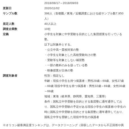
2018/08/17～2018/09/03
更新日
2020/11/02
サンプル数
398人（首都圏／東海／近畿調査における総サンプル数7,950
人）
規定人数
40人以上
調査企業数
10社
定義
小学生を対象に中学受験を目的とした集団授業を行っている
塾。
以下は対象外とする。
・公立中高一貫校対策の塾
・小学生を対象とした高校受験向けの塾
・受験等を対象としない補習塾
・一部の教科のみを扱っている塾
・映像授業が主体の塾
調査対象者
性別：指定なし
年齢：現役小学生を持つ保護者：男性29歳～69歳、女性27歳
～69歳 現役中学生を持つ保護者：男性32歳～69歳、女性30歳
～69歳
地域：東海（岐阜県、静岡県、愛知県、三重県）
条件：国私立中学受験を目的とする集団塾に通年通学してお
り、国私立中学受験の予定がある現役小学生の保護者/小学生の
時に国私立中学受験を目的とする集団塾に通年通学しており、
国私立中学を受験した現役中学生の保護者
※オリコン顧客満足度ランキングは、データクリーニング（回収したデータから不正回答や異