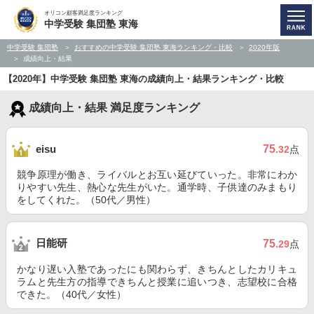
オリコン顧客満足度ランキング
中学受験 集団塾 東海
中学受験 集団塾
おすすめの中学受験 集団塾 東海ランキング・比較
2020年版
成績向上・結果
【2020年】中学受験 集団塾 東海の成績向上・結果ランキング・比較
成績向上・結果 満足度ランキング
75
eisu
.32
点
競争原理が働き、ライバルとお互い延びていった。非常にわか
りやすい先生、熱心な先生がいた。通学時、子供達のみまもり
をしてくれた。（50代／男性）
日能研
75
.29
点
かなり遅い入塾であったにも関わらず、きちんとしたカリキュ
ラムと先生方の指導できちんと授業に追いつき、志望校に合格
できた。（40代／女性）