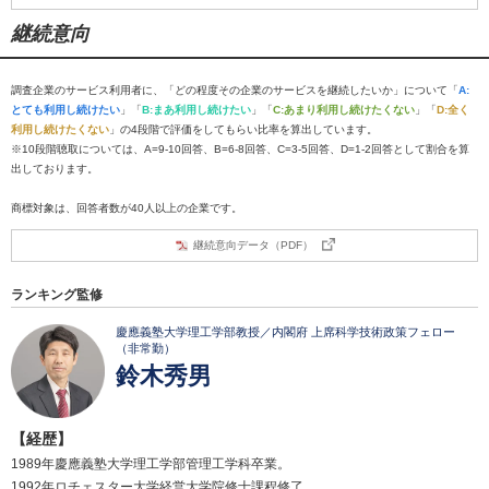
継続意向
調査企業のサービス利用者に、「どの程度その企業のサービスを継続したいか」について「
A:
とても利用し続けたい
」「
B:まあ利用し続けたい
」「
C:あまり利用し続けたくない
」「
D:全く
利用し続けたくない
」の4段階で評価をしてもらい比率を算出しています。
※10段階聴取については、A=9-10回答、B=6-8回答、C=3-5回答、D=1-2回答として割合を算
出しております。
商標対象は、回答者数が40人以上の企業です。
継続意向データ（PDF）
ランキング監修
慶應義塾大学理工学部教授／内閣府 上席科学技術政策フェロー
（非常勤）
鈴木秀男
【経歴】
1989年慶應義塾大学理工学部管理工学科卒業。
1992年ロチェスター大学経営大学院修士課程修了。