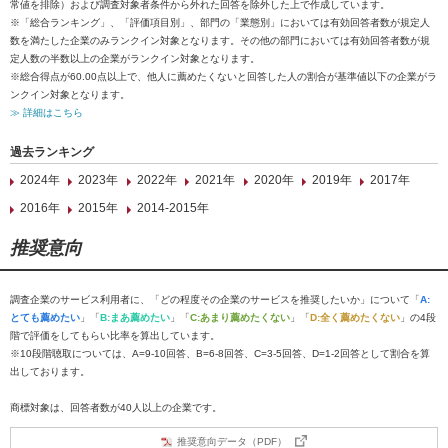
常値を排除）および調査対象者条件から外れた回答を除外した上で作成しています。
※「総合ランキング」、「評価項目別」、部門の「業態別」においては有効回答者数が規定人
数を満たした企業のみランクイン対象となります。その他の部門においては有効回答者数が規
定人数の半数以上の企業がランクイン対象となります。
※総合得点が60.00点以上で、他人に薦めたくないと回答した人の割合が基準値以下の企業がラ
ンクイン対象となります。
≫ 詳細はこちら
過去ランキング
2024年
2023年
2022年
2021年
2020年
2019年
2017年
2016年
2015年
2014-2015年
推奨意向
調査企業のサービス利用者に、「どの程度その企業のサービスを推奨したいか」について「
A:
とても薦めたい
」「
B:まあ薦めたい
」「
C:あまり薦めたくない
」「
D:全く薦めたくない
」の4段
階で評価をしてもらい比率を算出しています。
※10段階聴取については、A=9-10回答、B=6-8回答、C=3-5回答、D=1-2回答として割合を算
出しております。
商標対象は、回答者数が40人以上の企業です。
推奨意向データ（PDF）