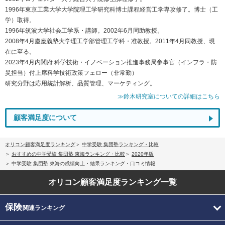
1996年東京工業大学大学院理工学研究科博士課程経営工学専攻修了。博士（工
学）取得。
1996年筑波大学社会工学系・講師。2002年6月同助教授。
2008年4月慶應義塾大学理工学部管理工学科・准教授。2011年4月同教授、現
在に至る。
2023年4月内閣府 科学技術・イノベーション推進事務局参事官（インフラ・防
災担当）付上席科学技術政策フェロー（非常勤）
研究分野は応用統計解析、品質管理、マーケティング。
≫鈴木研究室についての詳細はこちら
顧客満足度について
オリコン顧客満足度ランキング
中学受験 集団塾ランキング・比較
おすすめの中学受験 集団塾 東海ランキング・比較
2020年版
中学受験 集団塾 東海の成績向上・結果ランキング・口コミ情報
オリコン顧客満足度
ランキング一覧
保険
関連ランキング